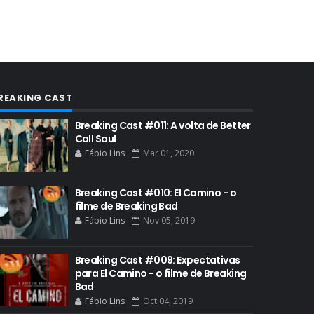
AUDIÊNCIA GERAL
BAFTA
BADGER
BAND
BASTIDORES
REAKING CAST
BATTLE CREEK
Breaking Cast #011: A volta de Better
Call Saul
BETSY BRANDT
Fábio Lins
Mar 01, 2020
BETTER CALL SAUL
BLOOPERS
Breaking Cast #010: El Camino - o
filme de Breaking Bad
BLU-RAY
Fábio Lins
Nov 05, 2019
BOB ODENKIRK
BOB ODENKIRK CINEMA
Breaking Cast #009: Expectativas
para El Camino - o filme de Breaking
BOB ODENKIRK TV
Bad
Fábio Lins
Oct 04, 2019
BREAKING BAD ART PROJECT