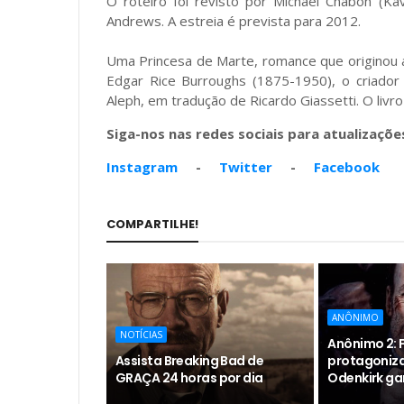
O roteiro foi revisto por Michael Chabon (Ka
Andrews. A estreia é prevista para 2012.
Uma Princesa de Marte, romance que originou a 
Edgar Rice Burroughs (1875-1950), o criador
Aleph, em tradução de Ricardo Giassetti. O liv
Siga-nos nas redes sociais para atualizações
Instagram
-
Twitter
-
Facebook
COMPARTILHE!
ANÔNIMO
NOTÍCIAS
Anônimo 2: F
Assista Breaking Bad de
protagoniz
GRAÇA 24 horas por dia
Odenkirk ga