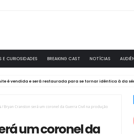
S E CURIOSIDADES
BREAKING CAST
NOTÍCIAS
AUDIÊ
vendida e será restaurada para se tornar idêntica à da série
s
/
Bryan Cranston será um coronel da Guerra Civil na produção
erá um coronel da