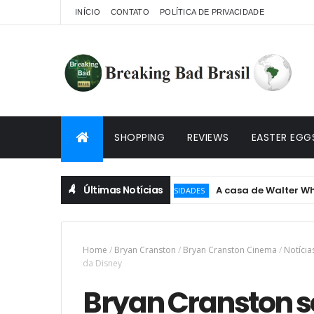
INÍCIO
CONTATO
POLÍTICA DE PRIVACIDADE
SHOPPING
REVIEWS
EASTER EGG
Últimas Notícias
A casa de Walter White é 
CURIOSIDADES
Home
/
Bryan Cranston
/
Bryan Cranston Cinema
/
Notícia
da Disney
Bryan Cranston s