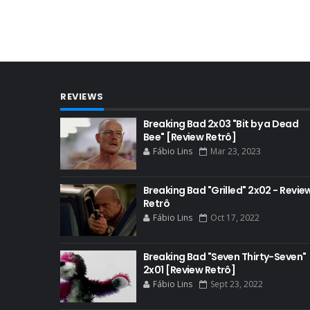
REVIEWS
Breaking Bad 2x03 "Bit by a Dead
Bee" [Review Retrô]
Fábio Lins
Mar 23, 2023
Breaking Bad "Grilled" 2x02 - Revie
Retrô
Fábio Lins
Oct 17, 2022
Breaking Bad "Seven Thirty-Seven"
2x01 [Review Retrô]
Fábio Lins
Sept 23, 2022