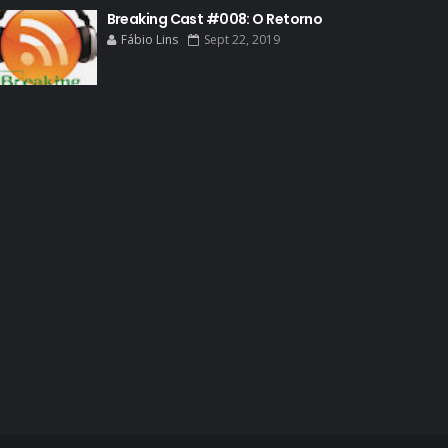
Breaking Cast #008: O Retorno
BREAKING BAD HISTORY
Fábio Lins
Sept 22, 2019
BREAKING BAD DA VIDA REAL
BREAKING BAD: CRIMINAL ELEMENTS
BREAKING CAST
BREAKING SHOPPING
BRYAN CRANSTON
BRYAN CRANSTON CINEMA
BRYAN CRANSTON ESCRITOR
BRYAN CRANSTON TEATRO
CHRISTOPHER COUSINS
CINEMA
COMIC CON
COMIC CON EXPERIENCE
COMIC-CON 2012