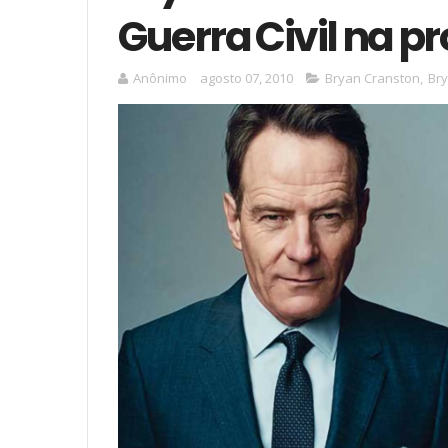
Guerra Civil na p
Anônimo
agosto 07, 2010
Bryan Cranston
,
Br