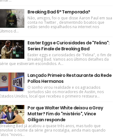
amar...
Breaking Bad 6ª Temporada?
Não, amigos, foi o que disse Aaron Paul em sua
conta no Twitter , desmentindo boatos que
estão sendo espalhados na internet nos
últimos d...
Easter Eggs e Curiosidades de "Felina":
Series Finale de Breaking Bad
Easter eggs e curiosidades de "Felina", o fim de
Breaking Bad. Vamos aos últimos detalhes da
série que estiveram escondidos. A...
Lançado Primeiro Restaurante da Rede
Pollos Hermanos
O sonho virou realidade e os agraciados
sortudos são os moradores de Austin, nos
Estados Unidos, local que recebeu o primeiro restaura...
Por que Walter White deixou a Gray
Matter? Fim do "mistério", Vince
Gilligan responde
Breaking Bad já acabou a quase três anos, mas tudo que
envolve o nome da série gera nostalgia, ainda mais quando
fatos "novos...