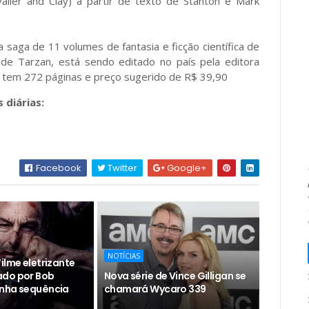
valier and Clay) a partir de texto de Stanton e Mark
saga de 11 volumes de fantasia e ficção científica de
 de Tarzan, está sendo editado no país pela editora
ro tem 272 páginas e preço sugerido de R$ 39,90
 diárias:
Facebook
Twitter
Google+
NOTÍCIAS
ilme eletrizante
ado por Bob
Nova série de Vince Gilligan se
nha sequência
chamará Wycaro 339