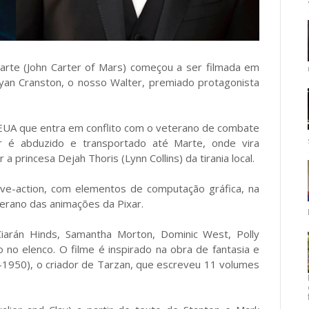
arte (John Carter of Mars) começou a ser filmada em
yan Cranston, o nosso Walter, premiado protagonista
s EUA que entra em conflito com o veterano de combate
ter é abduzido e transportado até Marte, onde vira
a princesa Dejah Thoris (Lynn Collins) da tirania local.
ive-action, com elementos de computação gráfica, na
terano das animações da Pixar.
Ciarán Hinds, Samantha Morton, Dominic West, Polly
o elenco. O filme é inspirado na obra de fantasia e
5-1950), o criador de Tarzan, que escreveu 11 volumes