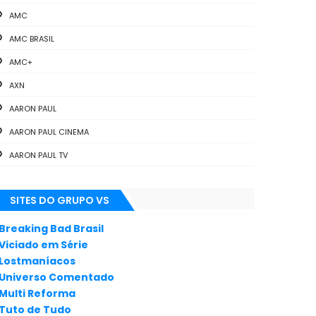
AMC
AMC BRASIL
AMC+
AXN
AARON PAUL
AARON PAUL CINEMA
AARON PAUL TV
ALL THE WAY
SITES DO GRUPO VS
ANIMAÇÃO
ANNA GUNN
Breaking Bad Brasil
Viciado em Série
APLICATIVOS
Lostmaníacos
ARTES
Universo Comentado
Multi Reforma
AUDIÊNCIA
Tuto de Tudo