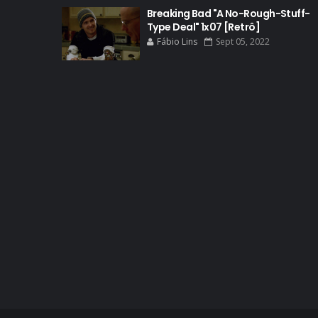
Breaking Bad "A No-Rough-Stuff-
Type Deal" 1x07 [Retrô]
Fábio Lins
Sept 05, 2022