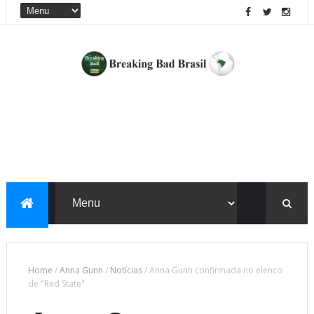
Home
/
Anna Gunn
/
Notícias
/
Anna Gunn confirmada no elenco
de "Red State"