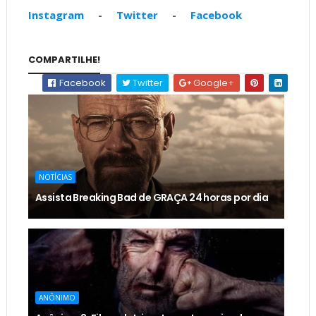
Instagram
-
Twitter
-
Facebook
COMPARTILHE!
Facebook
Twitter
Google+
NOTÍCIAS
Assista Breaking Bad de GRAÇA 24 horas por dia
ANÔNIMO