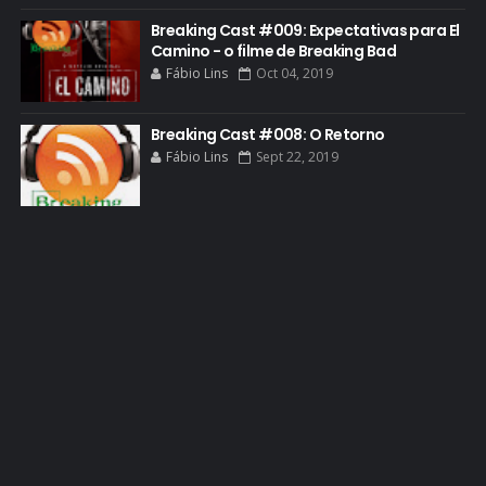
GREENBRIER
Breaking Cast #009: Expectativas para El
Camino - o filme de Breaking Bad
GUIA DE EPISÓDIOS
Fábio Lins
Oct 04, 2019
GUS FRING
HCATV AWARDS
Breaking Cast #008: O Retorno
Fábio Lins
Sept 22, 2019
HCATV AWARDS 2022
HECTOR SALAMANCA
HOMENAGEM
ICONES
IMAGENS
INFOGRÁFICO
JANE MARGOLIS
JESSE PIKMAN
JESSE PLEMONS
JESSICA JONES