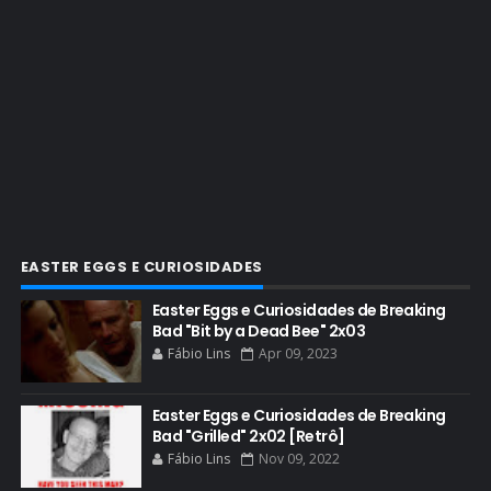
CHRISTOPHER COUSINS
CINEMA
COMIC CON
COMIC CON EXPERIENCE
COMIC-CON 2012
COMIC-CON 2013
COMIC-CON 2018
CONHEÇA BREAKING BAD
EASTER EGGS E CURIOSIDADES
CRITICS CHOICE AWARDS
Easter Eggs e Curiosidades de Breaking
Bad "Bit by a Dead Bee" 2x03
CURIOSIDADES
Fábio Lins
Apr 09, 2023
DGA AWARDS
DVD
Easter Eggs e Curiosidades de Breaking
Bad "Grilled" 2x02 [Retrô]
DEAN NORRIS
Fábio Lins
Nov 09, 2022
DOCUMENTÁRIO