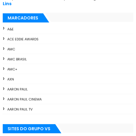
Lins
MARCADORES
A&E
ACE EDDIE AWARDS
AMC
AMC BRASIL
AMC+
AXN
AARON PAUL
AARON PAUL CINEMA
AARON PAUL TV
ALL THE WAY
SITES DO GRUPO VS
ANIMAÇÃO