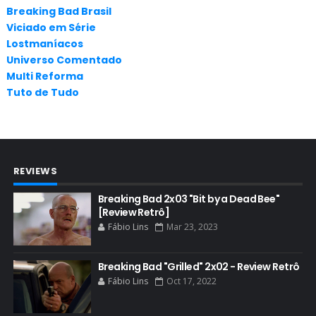
ANNA GUNN
Breaking Bad Brasil
Viciado em Série
APLICATIVOS
Lostmaníacos
ARTES
Universo Comentado
Multi Reforma
AUDIÊNCIA
Tuto de Tudo
AUDIÊNCIA GERAL
BAFTA
BADGER
REVIEWS
BAND
BASTIDORES
Breaking Bad 2x03 "Bit by a Dead Bee"
[Review Retrô]
BATTLE CREEK
Fábio Lins
Mar 23, 2023
BETSY BRANDT
BETTER CALL SAUL
Breaking Bad "Grilled" 2x02 - Review Retrô
Fábio Lins
Oct 17, 2022
BLOOPERS
BLU-RAY