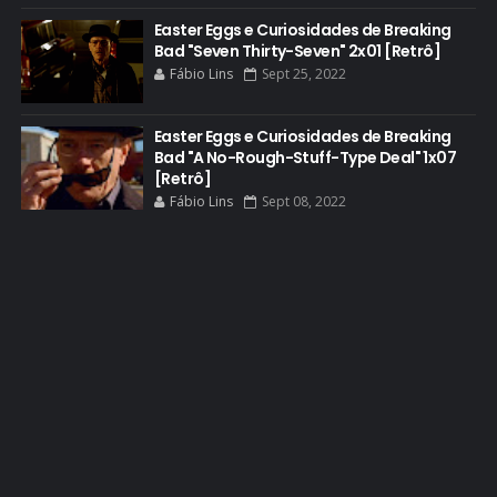
DOS HOMBRES MEZCAL
Easter Eggs e Curiosidades de Breaking
Bad "Seven Thirty-Seven" 2x01 [Retrô]
EASTER EGGS
Fábio Lins
Sept 25, 2022
EDITORIAL
EL CAMINO
Easter Eggs e Curiosidades de Breaking
Bad "A No-Rough-Stuff-Type Deal" 1x07
ELECTRIC DREAMS
[Retrô]
Fábio Lins
Sept 08, 2022
ELENCO 5ª TEMPORADA
EMMY
EMMY 2014
EMMY 2015
EMMY 2016
EMMY 2017
EMMY 2019
EMMY 2022