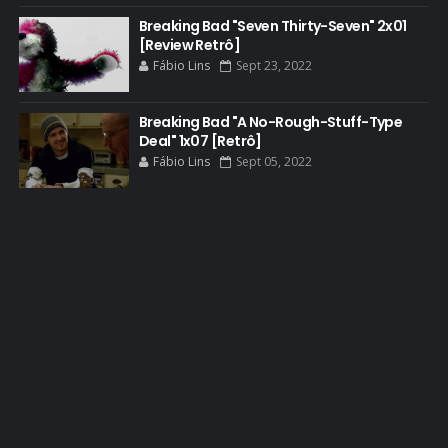
Breaking Bad "Seven Thirty-Seven" 2x01
BOB ODENKIRK
[Review Retrô]
BOB ODENKIRK CINEMA
Fábio Lins
Sept 23, 2022
BOB ODENKIRK TV
Breaking Bad "A No-Rough-Stuff-Type
BREAKING BAD ART PROJECT
Deal" 1x07 [Retrô]
BREAKING BAD HISTORY
Fábio Lins
Sept 05, 2022
BREAKING BAD DA VIDA REAL
BREAKING BAD: CRIMINAL ELEMENTS
BREAKING CAST
BREAKING SHOPPING
BRYAN CRANSTON
BRYAN CRANSTON CINEMA
BRYAN CRANSTON ESCRITOR
BRYAN CRANSTON TEATRO