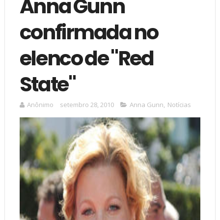
Anna Gunn
confirmada no
elenco de "Red
State"
Anônimo
setembro 28, 2010
Anna Gunn
,
Notícias