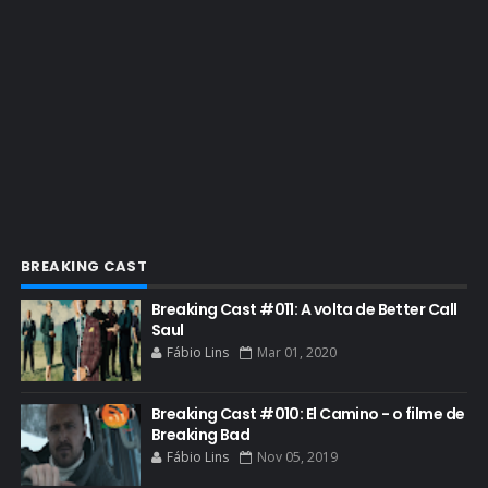
EMMY 2023
ENQUETES
ENTRETENIMENTO
ENTREVISTAS
ESPECIAL
ETHICS TRAINING COM KIM WEXLER
EVENTOS
FAR CRY 6
BREAKING CAST
FELIZ NATAL
Breaking Cast #011: A volta de Better Call
FILME
Saul
Fábio Lins
Mar 01, 2020
GIANCARLO ESPOSITO
GLOBO
Breaking Cast #010: El Camino - o filme de
GOLDEN GLOBE
Breaking Bad
Fábio Lins
Nov 05, 2019
GRACEPOINT