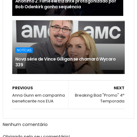
Anônimo 2: Filme eletrizante protagonizado por
Bob Odenkirk ganha sequência
NOTÍCIAS
Nova série de Vince Gilligan se chamará Wycaro
339
PREVIOUS
NEXT
Anna Gunn em campanha
Breaking Bad "Promo" 4ª
beneficente nos EUA
Temporada
Nenhum comentário
Obrigado pelo seu comentário!