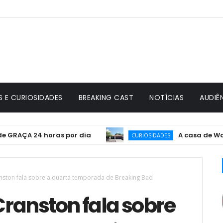
S E CURIOSIDADES
BREAKING CAST
NOTÍCIAS
AUDIÊ
ÇA 24 horas por dia
A casa de Walter Wh
CURIOSIDADES
ranston fala sobre a quarta temporada de Breaking Bad
 Cranston fala sobre