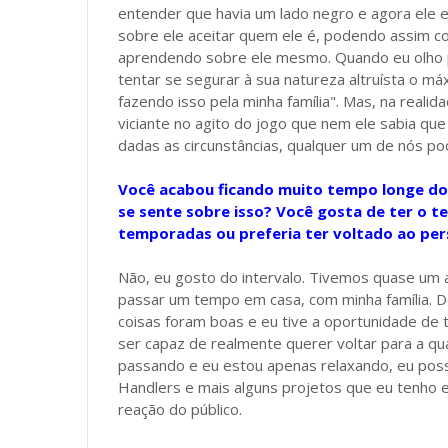
entender que havia um lado negro e agora ele e
sobre ele aceitar quem ele é, podendo assim co
aprendendo sobre ele mesmo. Quando eu olho pr
tentar se segurar à sua natureza altruísta o m
fazendo isso pela minha família". Mas, na realid
viciante no agito do jogo que nem ele sabia qu
dadas as circunstâncias, qualquer um de nós po
Você acabou ficando muito tempo longe do
se sente sobre isso? Você gosta de ter o t
temporadas ou preferia ter voltado ao pe
Não, eu gosto do intervalo. Tivemos quase um 
passar um tempo em casa, com minha família. Dep
coisas foram boas e eu tive a oportunidade de 
ser capaz de realmente querer voltar para a qu
passando e eu estou apenas relaxando, eu pos
Handlers e mais alguns projetos que eu tenho e
reação do público.