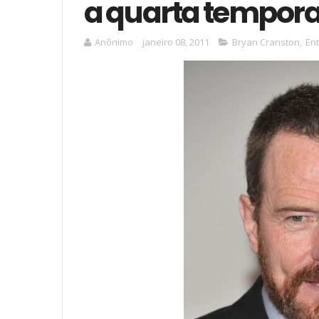
a quarta tempora
Anônimo
janeiro 08, 2011
Bryan Cranston
,
Ent