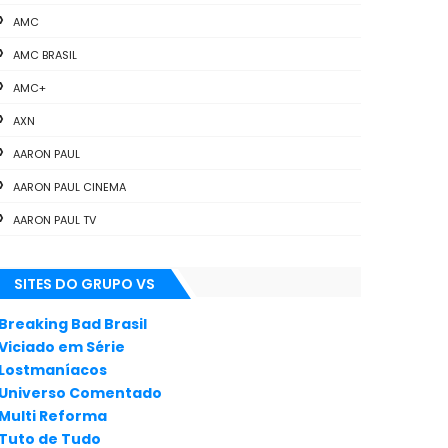
AMC
AMC BRASIL
AMC+
AXN
AARON PAUL
AARON PAUL CINEMA
AARON PAUL TV
ALL THE WAY
SITES DO GRUPO VS
ANIMAÇÃO
ANNA GUNN
Breaking Bad Brasil
Viciado em Série
APLICATIVOS
Lostmaníacos
ARTES
Universo Comentado
Multi Reforma
AUDIÊNCIA
Tuto de Tudo