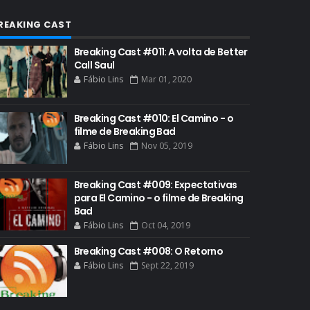
COMIC-CON 2013
REAKING CAST
COMIC-CON 2018
Breaking Cast #011: A volta de Better
Call Saul
CONHEÇA BREAKING BAD
Fábio Lins
Mar 01, 2020
CRITICS CHOICE AWARDS
CURIOSIDADES
Breaking Cast #010: El Camino - o
filme de Breaking Bad
DGA AWARDS
Fábio Lins
Nov 05, 2019
DVD
DEAN NORRIS
Breaking Cast #009: Expectativas
para El Camino - o filme de Breaking
DOCUMENTÁRIO
Bad
Fábio Lins
Oct 04, 2019
DOS HOMBRES MEZCAL
EASTER EGGS
Breaking Cast #008: O Retorno
Fábio Lins
Sept 22, 2019
EDITORIAL
EL CAMINO