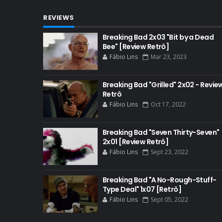
REVIEWS
Breaking Bad 2x03 "Bit by a Dead
Bee" [Review Retrô]
Fábio Lins
Mar 23, 2023
Breaking Bad "Grilled" 2x02 - Revie
Retrô
Fábio Lins
Oct 17, 2022
Breaking Bad "Seven Thirty-Seven"
2x01 [Review Retrô]
Fábio Lins
Sept 23, 2022
Breaking Bad "A No-Rough-Stuff-
Type Deal" 1x07 [Retrô]
Fábio Lins
Sept 05, 2022