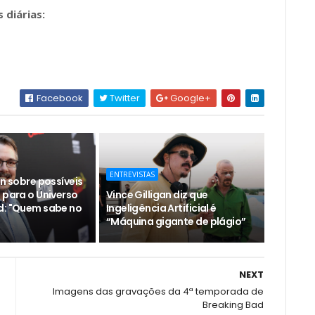
 diárias:
Facebook
Twitter
Google+
ENTREVISTAS
an sobre possíveis
 para o Universo
Vince Gilligan diz que
d: "Quem sabe no
Ingeligência Artificial é
“Máquina gigante de plágio”
NEXT
Imagens das gravações da 4ª temporada de
Breaking Bad