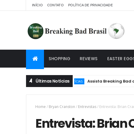
INÍCIO
CONTATO
POLÍTICA DE PRIVACIDADE
SHOPPING
REVIEWS
EASTER EGG
Últimas Notícias
Assista Breaking Bad de GRA
NOTÍCIAS
Home
/
Bryan Cranston
/
Entrevistas
/
Entrevista: Brian C
Entrevista: Brian