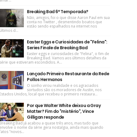
amar...
Breaking Bad 6ª Temporada?
Não, amigos, foi o que disse Aaron Paul em sua
conta no Twitter , desmentindo boatos que
estão sendo espalhados na internet nos
últimos d...
Easter Eggs e Curiosidades de "Felina":
Series Finale de Breaking Bad
Easter eggs e curiosidades de "Felina", o fim de
Breaking Bad. Vamos aos últimos detalhes da
série que estiveram escondidos. A...
Lançado Primeiro Restaurante da Rede
Pollos Hermanos
O sonho virou realidade e os agraciados
sortudos são os moradores de Austin, nos
Estados Unidos, local que recebeu o primeiro restaura...
Por que Walter White deixou a Gray
Matter? Fim do "mistério", Vince
Gilligan responde
Breaking Bad já acabou a quase três anos, mas tudo que
envolve o nome da série gera nostalgia, ainda mais quando
fatos "novos...