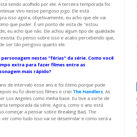
stá sendo acolhido por ele. A terceira temporada foi
ntinuar vivo nesse perigoso jogo. Ele está
a isso agora, objetivamente, eu acho que ele vai
áximo que puder. É um ponto de vista de "estou
ade, eu acho que não. Ele achou algum tipo de qualidade
e existia. Eu penso sobre isso e acabo percebendo que,
de ser tão perigoso quanto ele.
 personagem nestas "férias" da série. Como você
empo extra para fazer filmes entre as
rsonagem mais rápido?
ano de intervalo esse ano e foi ótimo porque pude
ois eu fiz diversos filmes e criei
The Handlers
. As
ter Los Angeles como minha base. Eu tive a sorte de
arta temporada da série. Agora, como o ano está
so começar a pensar sobre Breaking Bad, The
 ver como tudo isso vai se desenrolar e como será a