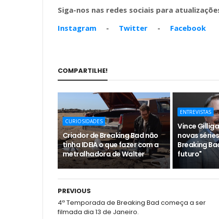
Siga-nos nas redes sociais para atualizações
Instagram
-
Twitter
-
Facebook
COMPARTILHE!
ENTREVISTAS
CURIOSIDADES
Vince Gillig
Criador de Breaking Bad não
novas séries
tinha IDEIA o que fazer com a
Breaking Ba
metralhadora de Walter
futuro"
PREVIOUS
4ª Temporada de Breaking Bad começa a ser
filmada dia 13 de Janeiro.