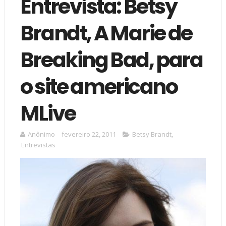
Entrevista: Betsy
Brandt, A Marie de
Breaking Bad, para
o site americano
MLive
Anônimo
fevereiro 22, 2011
Betsy Brandt
,
Entrevistas