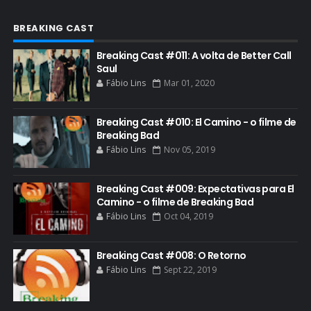
FAR CRY 6
BREAKING CAST
FELIZ NATAL
Breaking Cast #011: A volta de Better Call
FILME
Saul
Fábio Lins
Mar 01, 2020
GIANCARLO ESPOSITO
GLOBO
Breaking Cast #010: El Camino - o filme de
GOLDEN GLOBE
Breaking Bad
Fábio Lins
Nov 05, 2019
GRACEPOINT
GREENBRIER
Breaking Cast #009: Expectativas para El
Camino - o filme de Breaking Bad
GUIA DE EPISÓDIOS
Fábio Lins
Oct 04, 2019
GUS FRING
HCATV AWARDS
Breaking Cast #008: O Retorno
Fábio Lins
Sept 22, 2019
HCATV AWARDS 2022
HECTOR SALAMANCA