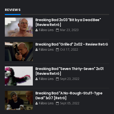
BADGER
REVIEWS
BAND
BASTIDORES
Breaking Bad 2x03 "Bit by a Dead Bee"
[Review Retrô]
BATTLE CREEK
Fábio Lins
Mar 23, 2023
BETSY BRANDT
BETTER CALL SAUL
Breaking Bad "Grilled" 2x02 - Review Retrô
Fábio Lins
Oct 17, 2022
BLOOPERS
BLU-RAY
Breaking Bad "Seven Thirty-Seven" 2x01
BOB ODENKIRK
[Review Retrô]
BOB ODENKIRK CINEMA
Fábio Lins
Sept 23, 2022
BOB ODENKIRK TV
Breaking Bad "A No-Rough-Stuff-Type
BREAKING BAD ART PROJECT
Deal" 1x07 [Retrô]
BREAKING BAD HISTORY
Fábio Lins
Sept 05, 2022
BREAKING BAD DA VIDA REAL