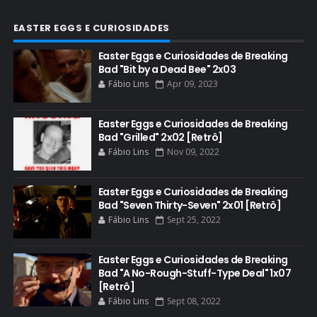
CONHEÇA BREAKING BAD
EASTER EGGS E CURIOSIDADES
CRITICS CHOICE AWARDS
Easter Eggs e Curiosidades de Breaking
Bad "Bit by a Dead Bee" 2x03
CURIOSIDADES
Fábio Lins
Apr 09, 2023
DGA AWARDS
DVD
Easter Eggs e Curiosidades de Breaking
Bad "Grilled" 2x02 [Retrô]
DEAN NORRIS
Fábio Lins
Nov 09, 2022
DOCUMENTÁRIO
DOS HOMBRES MEZCAL
Easter Eggs e Curiosidades de Breaking
Bad "Seven Thirty-Seven" 2x01 [Retrô]
EASTER EGGS
Fábio Lins
Sept 25, 2022
EDITORIAL
EL CAMINO
Easter Eggs e Curiosidades de Breaking
Bad "A No-Rough-Stuff-Type Deal" 1x07
ELECTRIC DREAMS
[Retrô]
Fábio Lins
Sept 08, 2022
ELENCO 5ª TEMPORADA