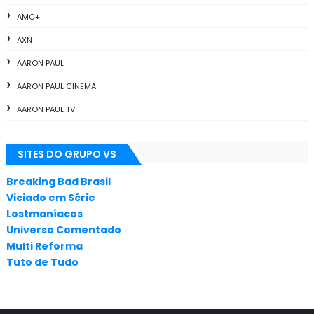
AMC+
AXN
AARON PAUL
AARON PAUL CINEMA
AARON PAUL TV
ALL THE WAY
SITES DO GRUPO VS
ANIMAÇÃO
ANNA GUNN
Breaking Bad Brasil
Viciado em Série
APLICATIVOS
Lostmaníacos
ARTES
Universo Comentado
Multi Reforma
AUDIÊNCIA
Tuto de Tudo
AUDIÊNCIA GERAL
BAFTA