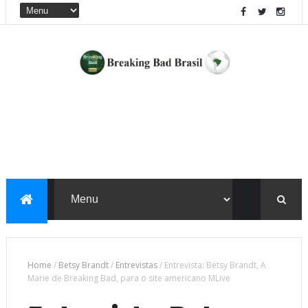
Home
/
Betsy Brandt
/
Entrevistas
/
Entrevista: Betsy Brandt, A
Marie de Breaking Bad, para o site americano MLive