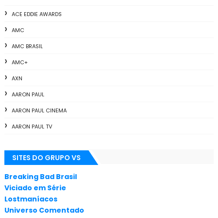
ACE EDDIE AWARDS
AMC
AMC BRASIL
AMC+
AXN
AARON PAUL
AARON PAUL CINEMA
AARON PAUL TV
ALL THE WAY
SITES DO GRUPO VS
ANIMAÇÃO
ANNA GUNN
Breaking Bad Brasil
Viciado em Série
APLICATIVOS
Lostmaníacos
ARTES
Universo Comentado