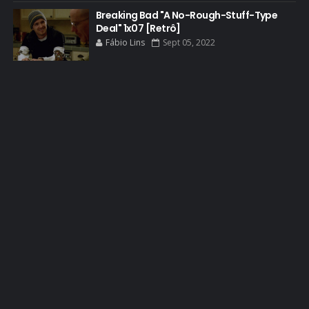
Breaking Bad "A No-Rough-Stuff-Type
BREAKING BAD ART PROJECT
Deal" 1x07 [Retrô]
BREAKING BAD HISTORY
Fábio Lins
Sept 05, 2022
BREAKING BAD DA VIDA REAL
BREAKING BAD: CRIMINAL ELEMENTS
BREAKING CAST
BREAKING SHOPPING
BRYAN CRANSTON
BRYAN CRANSTON CINEMA
BRYAN CRANSTON ESCRITOR
BRYAN CRANSTON TEATRO
CHRISTOPHER COUSINS
CINEMA
COMIC CON