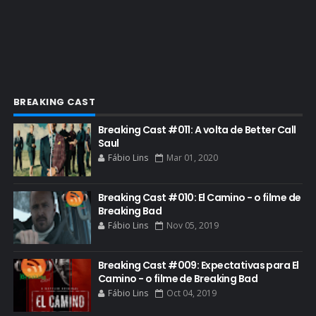
ESPECIAL
ETHICS TRAINING COM KIM WEXLER
EVENTOS
FAR CRY 6
BREAKING CAST
FELIZ NATAL
Breaking Cast #011: A volta de Better Call
FILME
Saul
Fábio Lins
Mar 01, 2020
GIANCARLO ESPOSITO
GLOBO
Breaking Cast #010: El Camino - o filme de
GOLDEN GLOBE
Breaking Bad
Fábio Lins
Nov 05, 2019
GRACEPOINT
GREENBRIER
Breaking Cast #009: Expectativas para El
Camino - o filme de Breaking Bad
GUIA DE EPISÓDIOS
Fábio Lins
Oct 04, 2019
GUS FRING