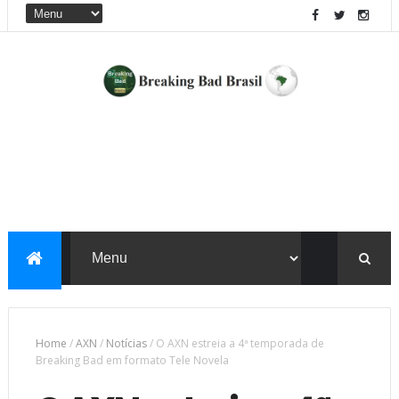
Home
/
AXN
/
Notícias
/
O AXN estreia a 4ª temporada de
Breaking Bad em formato Tele Novela