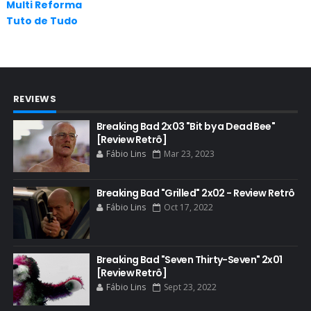
Multi Reforma
AUDIÊNCIA
Tuto de Tudo
AUDIÊNCIA GERAL
BAFTA
BADGER
REVIEWS
BAND
BASTIDORES
Breaking Bad 2x03 "Bit by a Dead Bee"
[Review Retrô]
BATTLE CREEK
Fábio Lins
Mar 23, 2023
BETSY BRANDT
BETTER CALL SAUL
Breaking Bad "Grilled" 2x02 - Review Retrô
Fábio Lins
Oct 17, 2022
BLOOPERS
BLU-RAY
Breaking Bad "Seven Thirty-Seven" 2x01
BOB ODENKIRK
[Review Retrô]
BOB ODENKIRK CINEMA
Fábio Lins
Sept 23, 2022
BOB ODENKIRK TV