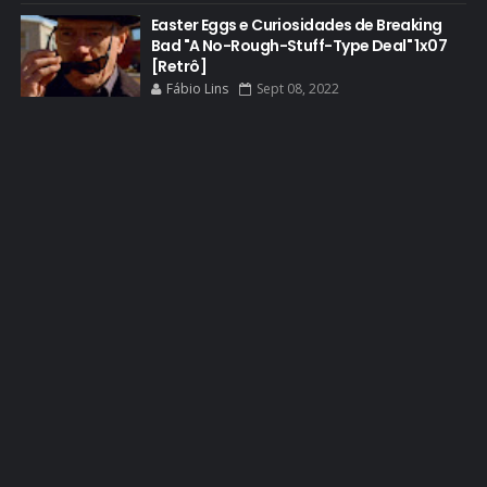
EL CAMINO
Easter Eggs e Curiosidades de Breaking
Bad "A No-Rough-Stuff-Type Deal" 1x07
ELECTRIC DREAMS
[Retrô]
Fábio Lins
Sept 08, 2022
ELENCO 5ª TEMPORADA
EMMY
EMMY 2014
EMMY 2015
EMMY 2016
EMMY 2017
EMMY 2019
EMMY 2022
EMMY 2023
ENQUETES
ENTRETENIMENTO
ENTREVISTAS