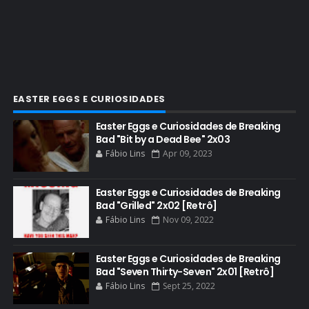
COMIC CON EXPERIENCE
COMIC-CON 2012
COMIC-CON 2013
COMIC-CON 2018
CONHEÇA BREAKING BAD
EASTER EGGS E CURIOSIDADES
CRITICS CHOICE AWARDS
Easter Eggs e Curiosidades de Breaking
Bad "Bit by a Dead Bee" 2x03
CURIOSIDADES
Fábio Lins
Apr 09, 2023
DGA AWARDS
DVD
Easter Eggs e Curiosidades de Breaking
Bad "Grilled" 2x02 [Retrô]
DEAN NORRIS
Fábio Lins
Nov 09, 2022
DOCUMENTÁRIO
DOS HOMBRES MEZCAL
Easter Eggs e Curiosidades de Breaking
Bad "Seven Thirty-Seven" 2x01 [Retrô]
EASTER EGGS
Fábio Lins
Sept 25, 2022
EDITORIAL