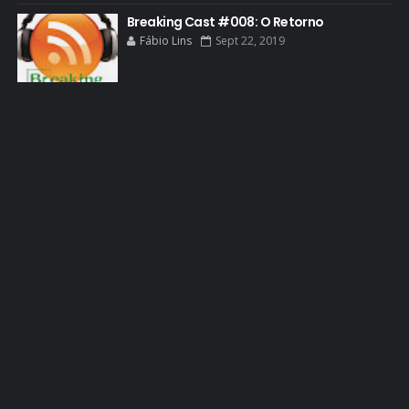
HCATV AWARDS
Breaking Cast #008: O Retorno
Fábio Lins
Sept 22, 2019
HCATV AWARDS 2022
HECTOR SALAMANCA
HOMENAGEM
ICONES
IMAGENS
INFOGRÁFICO
JANE MARGOLIS
JESSE PIKMAN
JESSE PLEMONS
JESSICA JONES
JOGOS
JONATHAN BANKS
KRYSTEN RITTER