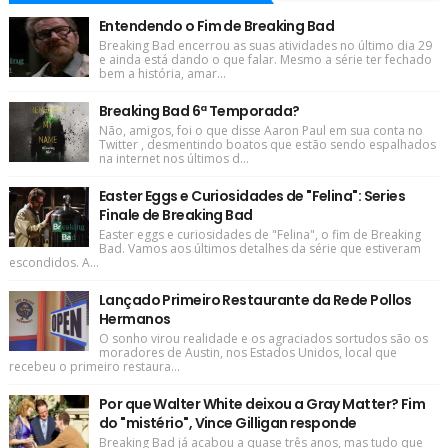
Entendendo o Fim de Breaking Bad
Breaking Bad encerrou as suas atividades no último dia 29
e ainda está dando o que falar. Mesmo a série ter fechado
bem a história, amar...
Breaking Bad 6ª Temporada?
Não, amigos, foi o que disse Aaron Paul em sua conta no
Twitter , desmentindo boatos que estão sendo espalhados
na internet nos últimos d...
Easter Eggs e Curiosidades de "Felina": Series
Finale de Breaking Bad
Easter eggs e curiosidades de "Felina", o fim de Breaking
Bad. Vamos aos últimos detalhes da série que estiveram
escondidos. A...
Lançado Primeiro Restaurante da Rede Pollos
Hermanos
O sonho virou realidade e os agraciados sortudos são os
moradores de Austin, nos Estados Unidos, local que
recebeu o primeiro restaura...
Por que Walter White deixou a Gray Matter? Fim
do "mistério", Vince Gilligan responde
Breaking Bad já acabou a quase três anos, mas tudo que