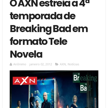
O AXN estreia a 4ª
temporada de
Breaking Bad em
formato Tele
Novela
Anônimo
janeiro 02, 2012
AXN
,
Notícias