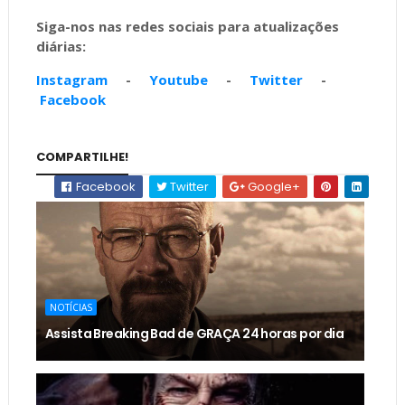
Siga-nos nas redes sociais para atualizações
diárias:
Instagram
-
Youtube
-
Twitter
-
Facebook
COMPARTILHE!
Facebook
Twitter
Google+
NOTÍCIAS
Assista Breaking Bad de GRAÇA 24 horas por dia