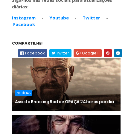
Siga-nos nas redes sociais para atualizações
diárias:
Instagram
-
Youtube
-
Twitter
-
Facebook
COMPARTILHE!
Facebook
Twitter
Google+
NOTÍCIAS
Assista Breaking Bad de GRAÇA 24 horas por dia