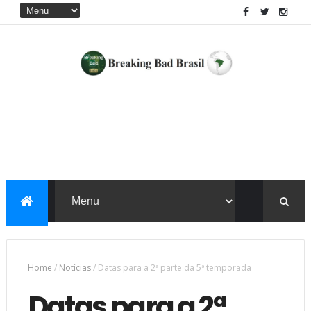
Home
/
Notícias
/
Datas para a 2ª parte da 5ª temporada
Datas para a 2ª