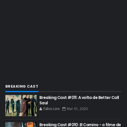
EMMY 2022
EMMY 2023
ENQUETES
ENTRETENIMENTO
ENTREVISTAS
ESPECIAL
ETHICS TRAINING COM KIM WEXLER
EVENTOS
FAR CRY 6
BREAKING CAST
FELIZ NATAL
Breaking Cast #011: A volta de Better Call
FILME
Saul
Fábio Lins
Mar 01, 2020
GIANCARLO ESPOSITO
GLOBO
Breaking Cast #010: El Camino - o filme de