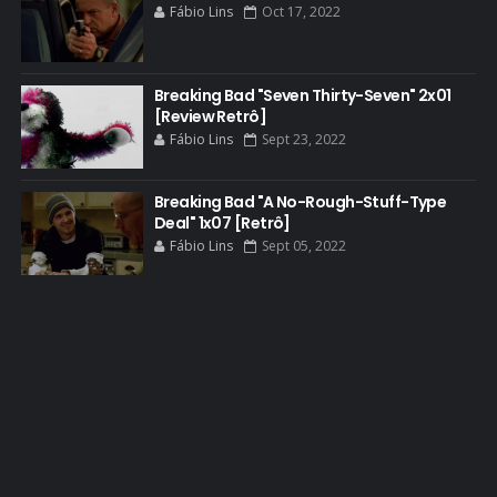
Fábio Lins
Oct 17, 2022
BLOOPERS
BLU-RAY
Breaking Bad "Seven Thirty-Seven" 2x01
BOB ODENKIRK
[Review Retrô]
BOB ODENKIRK CINEMA
Fábio Lins
Sept 23, 2022
BOB ODENKIRK TV
Breaking Bad "A No-Rough-Stuff-Type
BREAKING BAD ART PROJECT
Deal" 1x07 [Retrô]
BREAKING BAD HISTORY
Fábio Lins
Sept 05, 2022
BREAKING BAD DA VIDA REAL
BREAKING BAD: CRIMINAL ELEMENTS
BREAKING CAST
BREAKING SHOPPING
BRYAN CRANSTON
BRYAN CRANSTON CINEMA