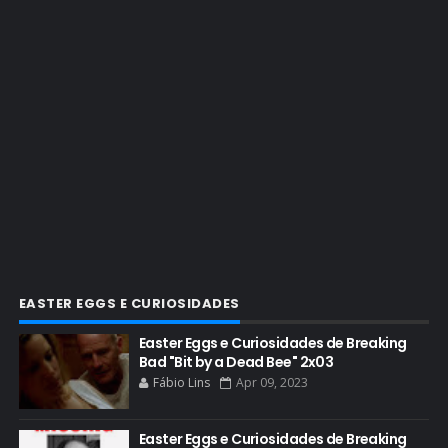
BRYAN CRANSTON ESCRITOR
BRYAN CRANSTON TEATRO
CHRISTOPHER COUSINS
CINEMA
COMIC CON
COMIC CON EXPERIENCE
COMIC-CON 2012
COMIC-CON 2013
COMIC-CON 2018
CONHEÇA BREAKING BAD
EASTER EGGS E CURIOSIDADES
CRITICS CHOICE AWARDS
Easter Eggs e Curiosidades de Breaking
Bad "Bit by a Dead Bee" 2x03
CURIOSIDADES
Fábio Lins
Apr 09, 2023
DGA AWARDS
DVD
Easter Eggs e Curiosidades de Breaking