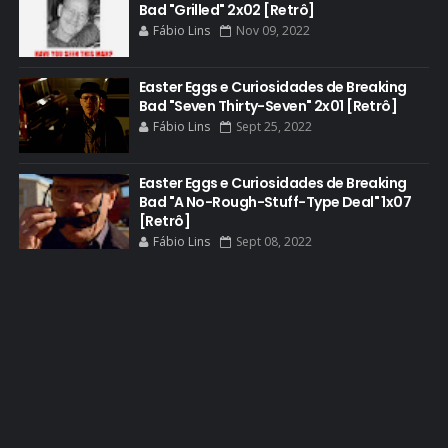
Bad "Grilled" 2x02 [Retrô]
DEAN NORRIS
Fábio Lins
Nov 09, 2022
DOCUMENTÁRIO
DOS HOMBRES MEZCAL
Easter Eggs e Curiosidades de Breaking
Bad "Seven Thirty-Seven" 2x01 [Retrô]
EASTER EGGS
Fábio Lins
Sept 25, 2022
EDITORIAL
EL CAMINO
Easter Eggs e Curiosidades de Breaking
Bad "A No-Rough-Stuff-Type Deal" 1x07
ELECTRIC DREAMS
[Retrô]
Fábio Lins
Sept 08, 2022
ELENCO 5ª TEMPORADA
EMMY
EMMY 2014
EMMY 2015
EMMY 2016
EMMY 2017
EMMY 2019