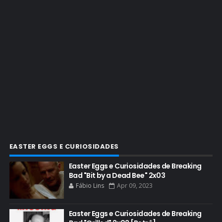
BRYAN CRANSTON TEATRO
CHRISTOPHER COUSINS
CINEMA
COMIC CON
COMIC CON EXPERIENCE
COMIC-CON 2012
COMIC-CON 2013
COMIC-CON 2018
CONHEÇA BREAKING BAD
EASTER EGGS E CURIOSIDADES
CRITICS CHOICE AWARDS
Easter Eggs e Curiosidades de Breaking
Bad "Bit by a Dead Bee" 2x03
CURIOSIDADES
Fábio Lins
Apr 09, 2023
DGA AWARDS
DVD
Easter Eggs e Curiosidades de Breaking