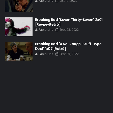
Fábio Lins
Oct 17, 2022
BLOOPERS
BLU-RAY
Breaking Bad "Seven Thirty-Seven" 2x01
BOB ODENKIRK
[Review Retrô]
BOB ODENKIRK CINEMA
Fábio Lins
Sept 23, 2022
BOB ODENKIRK TV
Breaking Bad "A No-Rough-Stuff-Type
BREAKING BAD ART PROJECT
Deal" 1x07 [Retrô]
BREAKING BAD HISTORY
Fábio Lins
Sept 05, 2022
BREAKING BAD DA VIDA REAL
BREAKING BAD: CRIMINAL ELEMENTS
BREAKING CAST
BREAKING SHOPPING
BRYAN CRANSTON
BRYAN CRANSTON CINEMA
BRYAN CRANSTON ESCRITOR