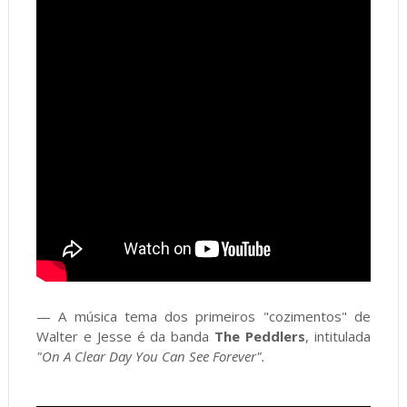
— A música tema dos primeiros "cozimentos" de
Walter e Jesse é da banda
The Peddlers
, intitulada
"On A Clear Day You Can See Forever".