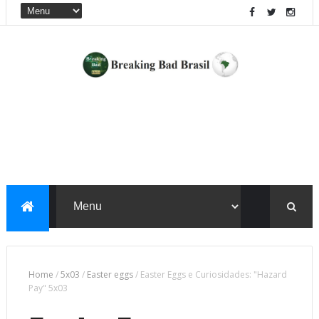
Home
/
5x03
/
Easter eggs
/
Easter Eggs e Curiosidades: "Hazard
Pay" 5x03