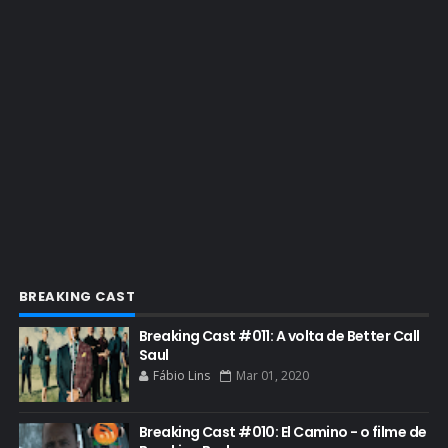
EMMY 2022
EMMY 2023
ENQUETES
ENTRETENIMENTO
ENTREVISTAS
ESPECIAL
ETHICS TRAINING COM KIM WEXLER
EVENTOS
FAR CRY 6
BREAKING CAST
FELIZ NATAL
Breaking Cast #011: A volta de Better Call
FILME
Saul
Fábio Lins
Mar 01, 2020
GIANCARLO ESPOSITO
GLOBO
Breaking Cast #010: El Camino - o filme de