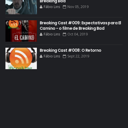
GOLDEN GLOBE
Breaking Bad
Fábio Lins
Nov 05, 2019
GRACEPOINT
GREENBRIER
Breaking Cast #009: Expectativas para El
Camino - o filme de Breaking Bad
GUIA DE EPISÓDIOS
Fábio Lins
Oct 04, 2019
GUS FRING
HCATV AWARDS
Breaking Cast #008: O Retorno
Fábio Lins
Sept 22, 2019
HCATV AWARDS 2022
HECTOR SALAMANCA
HOMENAGEM
ICONES
IMAGENS
INFOGRÁFICO
JANE MARGOLIS
JESSE PIKMAN