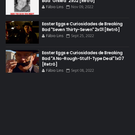
Bad "Grilled" 2x02 [Retrô]
DEAN NORRIS
Fábio Lins
Nov 09, 2022
DOCUMENTÁRIO
DOS HOMBRES MEZCAL
Easter Eggs e Curiosidades de Breaking
Bad "Seven Thirty-Seven" 2x01 [Retrô]
EASTER EGGS
Fábio Lins
Sept 25, 2022
EDITORIAL
EL CAMINO
Easter Eggs e Curiosidades de Breaking
Bad "A No-Rough-Stuff-Type Deal" 1x07
ELECTRIC DREAMS
[Retrô]
Fábio Lins
Sept 08, 2022
ELENCO 5ª TEMPORADA
EMMY
EMMY 2014
EMMY 2015
EMMY 2016
EMMY 2017
EMMY 2019