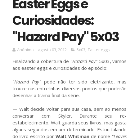
Easter Eggs e
Curiosidades:
"Hazard Pay" 5x03
Anônimo
agosto 03, 2012
5x03
,
Easter eggs
Finalizando a cobertura de
"Hazard Pay"
5x03, vamos
aos easter eggs e curiosidades do episódio:
"Hazard Pay"
pode não ter sido eletrizante, mas
trouxe nas entrelinhas diversos pontos que poderão
desenhar a trama final da série.
— Walt decide voltar para sua casa, sem ao menos
conversar com Skyler. Durante seu re-
estabelecimento, Walt guarda seus livros, mas gasta
alguns segundos em um determinado. Estou falando
do livro escrito por
Walt Whitman
de nome
"Leaves