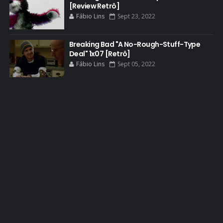
[Review Retrô]
BOB ODENKIRK CINEMA
Fábio Lins
Sept 23, 2022
BOB ODENKIRK TV
Breaking Bad "A No-Rough-Stuff-Type
BREAKING BAD ART PROJECT
Deal" 1x07 [Retrô]
BREAKING BAD HISTORY
Fábio Lins
Sept 05, 2022
BREAKING BAD DA VIDA REAL
BREAKING BAD: CRIMINAL ELEMENTS
BREAKING CAST
BREAKING SHOPPING
BRYAN CRANSTON
BRYAN CRANSTON CINEMA
BRYAN CRANSTON ESCRITOR
BRYAN CRANSTON TEATRO
CHRISTOPHER COUSINS