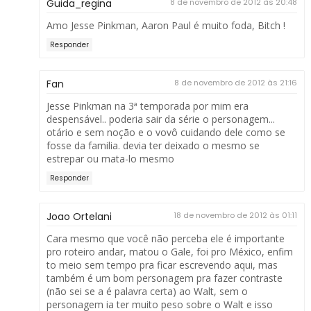
Guida_regina
8 de novembro de 2012 às 20:48
Amo Jesse Pinkman, Aaron Paul é muito foda, Bitch !
Responder
Fan
8 de novembro de 2012 às 21:16
Jesse Pinkman na 3ª temporada por mim era
despensável.. poderia sair da série o personagem...
otário e sem noção e o vovô cuidando dele como se
fosse da familia. devia ter deixado o mesmo se
estrepar ou mata-lo mesmo
Responder
Joao Ortelani
18 de novembro de 2012 às 01:11
Cara mesmo que você não perceba ele é importante
pro roteiro andar, matou o Gale, foi pro México, enfim
to meio sem tempo pra ficar escrevendo aqui, mas
também é um bom personagem pra fazer contraste
(não sei se a é palavra certa) ao Walt, sem o
personagem ia ter muito peso sobre o Walt e isso