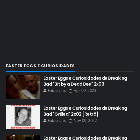
CINEMA
COMIC CON
COMIC CON EXPERIENCE
COMIC-CON 2012
COMIC-CON 2013
COMIC-CON 2018
CONHEÇA BREAKING BAD
EASTER EGGS E CURIOSIDADES
CRITICS CHOICE AWARDS
Easter Eggs e Curiosidades de Breaking
Bad "Bit by a Dead Bee" 2x03
CURIOSIDADES
Fábio Lins
Apr 09, 2023
DGA AWARDS
DVD
Easter Eggs e Curiosidades de Breaking
Bad "Grilled" 2x02 [Retrô]
DEAN NORRIS
Fábio Lins
Nov 09, 2022
DOCUMENTÁRIO
DOS HOMBRES MEZCAL
Easter Eggs e Curiosidades de Breaking