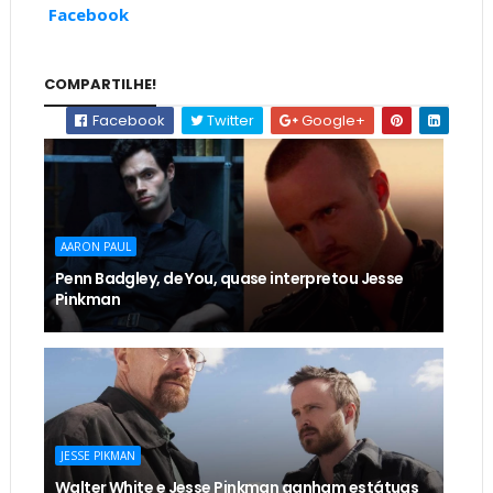
Facebook
COMPARTILHE!
Facebook
Twitter
Google+
AARON PAUL
Penn Badgley, de You, quase interpretou Jesse
Pinkman
JESSE PIKMAN
Walter White e Jesse Pinkman ganham estátuas