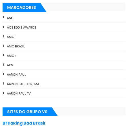
MARCADORES
A&E
ACE EDDIE AWARDS
AMC
AMC BRASIL
AMC+
AXN
AARON PAUL
AARON PAUL CINEMA
AARON PAUL TV
ALL THE WAY
SITES DO GRUPO VS
ANIMAÇÃO
ANNA GUNN
Breaking Bad Brasil