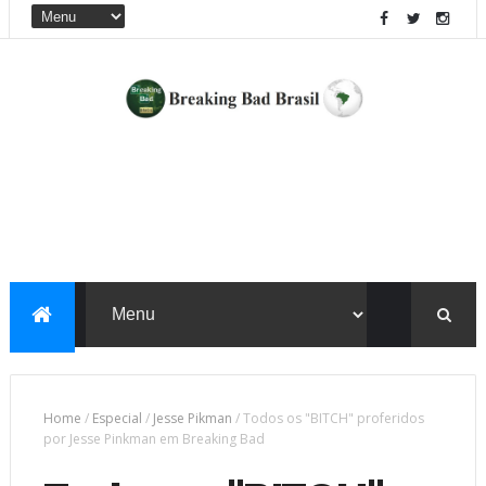
Home
/
Especial
/
Jesse Pikman
/
Todos os "BITCH" proferidos
por Jesse Pinkman em Breaking Bad