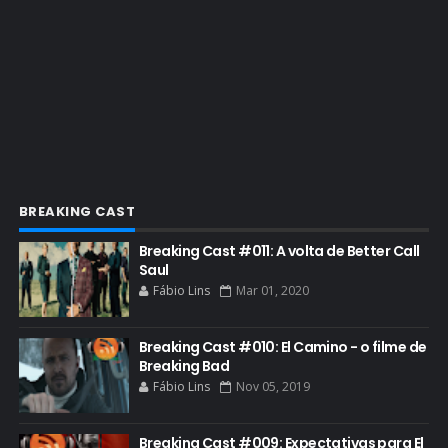
ENQUETES
ENTRETENIMENTO
ENTREVISTAS
ESPECIAL
ETHICS TRAINING COM KIM WEXLER
EVENTOS
FAR CRY 6
BREAKING CAST
FELIZ NATAL
Breaking Cast #011: A volta de Better Call
FILME
Saul
Fábio Lins
Mar 01, 2020
GIANCARLO ESPOSITO
GLOBO
Breaking Cast #010: El Camino - o filme de
GOLDEN GLOBE
Breaking Bad
Fábio Lins
Nov 05, 2019
GRACEPOINT
GREENBRIER
Breaking Cast #009: Expectativas para El