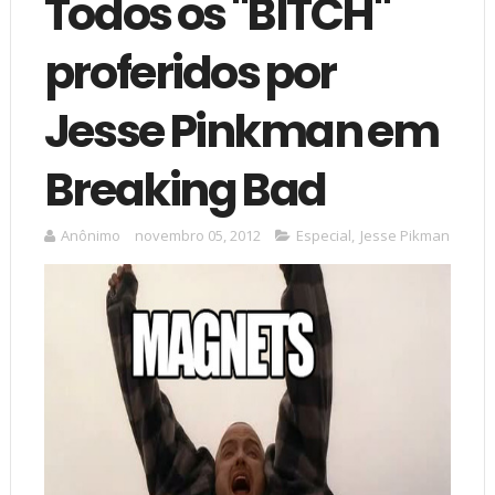
Todos os "BITCH"
proferidos por
Jesse Pinkman em
Breaking Bad
Anônimo
novembro 05, 2012
Especial
,
Jesse Pikman