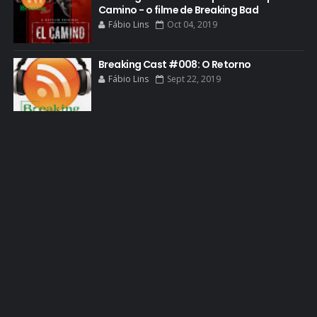
Camino - o filme de Breaking Bad
GUIA DE EPISÓDIOS
Fábio Lins
Oct 04, 2019
GUS FRING
HCATV AWARDS
Breaking Cast #008: O Retorno
Fábio Lins
Sept 22, 2019
HCATV AWARDS 2022
HECTOR SALAMANCA
HOMENAGEM
ICONES
IMAGENS
INFOGRÁFICO
JANE MARGOLIS
JESSE PIKMAN
JESSE PLEMONS
JESSICA JONES
JOGOS