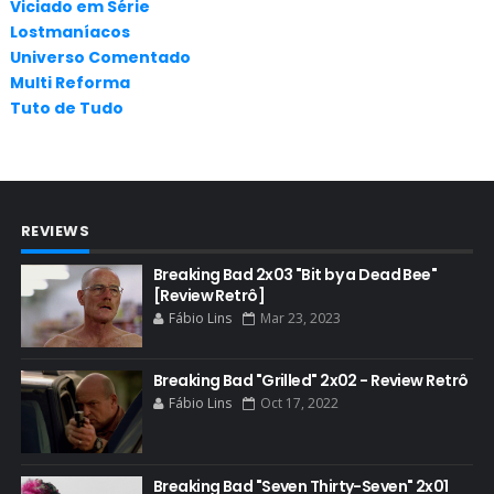
Viciado em Série
APLICATIVOS
Lostmaníacos
ARTES
Universo Comentado
Multi Reforma
AUDIÊNCIA
Tuto de Tudo
AUDIÊNCIA GERAL
BAFTA
BADGER
REVIEWS
BAND
BASTIDORES
Breaking Bad 2x03 "Bit by a Dead Bee"
[Review Retrô]
BATTLE CREEK
Fábio Lins
Mar 23, 2023
BETSY BRANDT
BETTER CALL SAUL
Breaking Bad "Grilled" 2x02 - Review Retrô
Fábio Lins
Oct 17, 2022
BLOOPERS
BLU-RAY
Breaking Bad "Seven Thirty-Seven" 2x01
BOB ODENKIRK