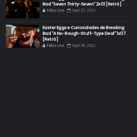
Bad "Seven Thirty-Seven" 2x01 [Retrô]
EASTER EGGS
Fábio Lins
Sept 25, 2022
EDITORIAL
EL CAMINO
Easter Eggs e Curiosidades de Breaking
Bad "A No-Rough-Stuff-Type Deal" 1x07
ELECTRIC DREAMS
[Retrô]
Fábio Lins
Sept 08, 2022
ELENCO 5ª TEMPORADA
EMMY
EMMY 2014
EMMY 2015
EMMY 2016
EMMY 2017
EMMY 2019
EMMY 2022
EMMY 2023