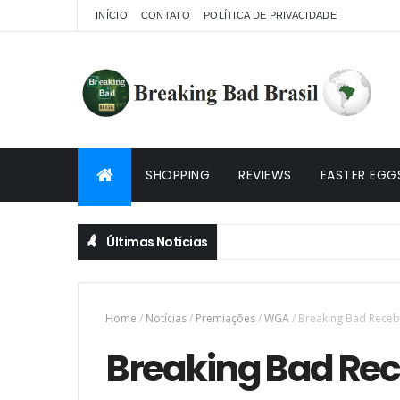
INÍCIO
CONTATO
POLÍTICA DE PRIVACIDADE
SHOPPING
REVIEWS
EASTER EGG
Últimas Notícias
Home
/
Notícias
/
Premiações
/
WGA
/
Breaking Bad Receb
Breaking Bad Rec