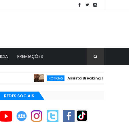
NCIA
PREMIAÇÕES
Assista Breaking Bad de GRAÇA 24 h
NOTÍCIAS
REDES SOCIAIS