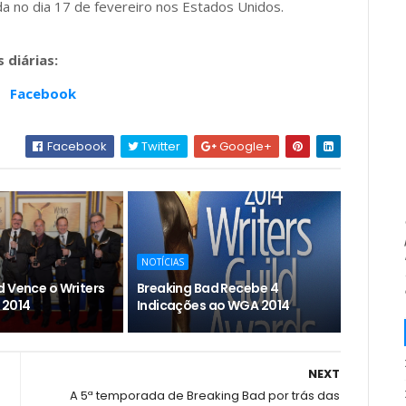
da no dia 17 de fevereiro nos Estados Unidos.
 diárias:
-
Facebook
Facebook
Twitter
Google+
NOTÍCIAS
d Vence o Writers
Breaking Bad Recebe 4
 2014
Indicações ao WGA 2014
NEXT
A 5ª temporada de Breaking Bad por trás das