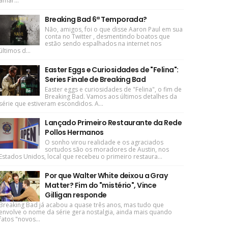
amar...
Breaking Bad 6ª Temporada?
Não, amigos, foi o que disse Aaron Paul em sua
conta no Twitter , desmentindo boatos que
estão sendo espalhados na internet nos
últimos d...
Easter Eggs e Curiosidades de "Felina":
Series Finale de Breaking Bad
Easter eggs e curiosidades de "Felina", o fim de
Breaking Bad. Vamos aos últimos detalhes da
série que estiveram escondidos. A...
Lançado Primeiro Restaurante da Rede
Pollos Hermanos
O sonho virou realidade e os agraciados
sortudos são os moradores de Austin, nos
Estados Unidos, local que recebeu o primeiro restaura...
Por que Walter White deixou a Gray
Matter? Fim do "mistério", Vince
Gilligan responde
Breaking Bad já acabou a quase três anos, mas tudo que
envolve o nome da série gera nostalgia, ainda mais quando
fatos "novos...