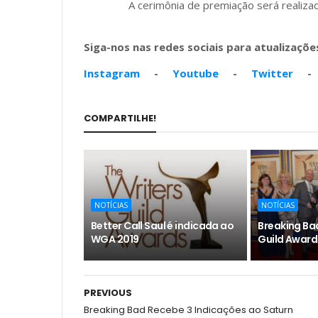
A cerimônia de premiação será realiza
Siga-nos nas redes sociais para atualizações
Instagram
-
Youtube
-
Twitter
COMPARTILHE!
NOTÍCIAS
NOTÍCIAS
Better Call Saul é indicada ao
Breaking Ba
WGA 2019
Guild Award
PREVIOUS
Breaking Bad Recebe 3 Indicações ao Saturn