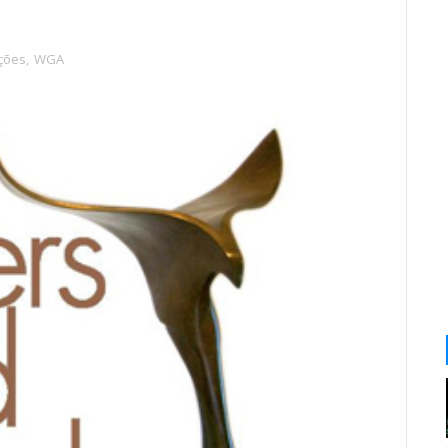
ções
,
WGA