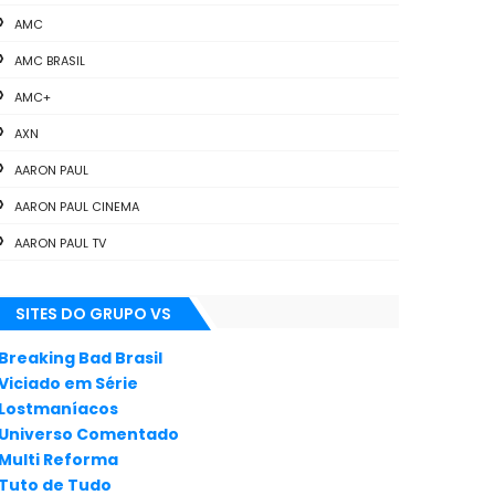
AMC
AMC BRASIL
AMC+
AXN
AARON PAUL
AARON PAUL CINEMA
AARON PAUL TV
ALL THE WAY
SITES DO GRUPO VS
ANIMAÇÃO
ANNA GUNN
Breaking Bad Brasil
Viciado em Série
APLICATIVOS
Lostmaníacos
ARTES
Universo Comentado
Multi Reforma
AUDIÊNCIA
Tuto de Tudo