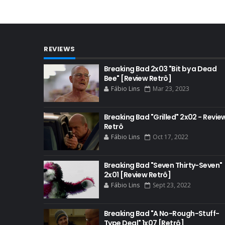
REVIEWS
Breaking Bad 2x03 "Bit by a Dead
Bee" [Review Retrô]
Fábio Lins
Mar 23, 2023
Breaking Bad "Grilled" 2x02 - Revie
Retrô
Fábio Lins
Oct 17, 2022
Breaking Bad "Seven Thirty-Seven"
2x01 [Review Retrô]
Fábio Lins
Sept 23, 2022
Breaking Bad "A No-Rough-Stuff-
Type Deal" 1x07 [Retrô]