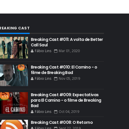
AUDIÊNCIA GERAL
BAFTA
BADGER
REAKING CAST
BAND
BASTIDORES
Breaking Cast #011: A volta de Better
Call Saul
BATTLE CREEK
Fábio Lins
Mar 01, 2020
BETSY BRANDT
Breaking Cast #010: El Camino - o
BETTER CALL SAUL
filme de Breaking Bad
BLOOPERS
Fábio Lins
Nov 05, 2019
BLU-RAY
Breaking Cast #009: Expectativas
BOB ODENKIRK
para El Camino - o filme de Breaking
Bad
BOB ODENKIRK CINEMA
Fábio Lins
Oct 04, 2019
BOB ODENKIRK TV
Breaking Cast #008: O Retorno
BREAKING BAD ART PROJECT
Fábio Lins
Sept 22, 2019