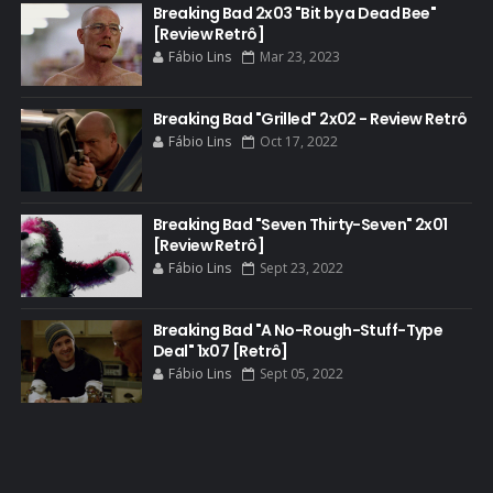
BASTIDORES
Breaking Bad 2x03 "Bit by a Dead Bee"
[Review Retrô]
BATTLE CREEK
Fábio Lins
Mar 23, 2023
BETSY BRANDT
BETTER CALL SAUL
Breaking Bad "Grilled" 2x02 - Review Retrô
Fábio Lins
Oct 17, 2022
BLOOPERS
BLU-RAY
Breaking Bad "Seven Thirty-Seven" 2x01
BOB ODENKIRK
[Review Retrô]
BOB ODENKIRK CINEMA
Fábio Lins
Sept 23, 2022
BOB ODENKIRK TV
Breaking Bad "A No-Rough-Stuff-Type
BREAKING BAD ART PROJECT
Deal" 1x07 [Retrô]
BREAKING BAD HISTORY
Fábio Lins
Sept 05, 2022
BREAKING BAD DA VIDA REAL
BREAKING BAD: CRIMINAL ELEMENTS
BREAKING CAST