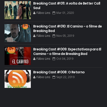
Breaking Cast #011: A volta de Better Call
FILME
Saul
Fábio Lins
Mar 01, 2020
GIANCARLO ESPOSITO
GLOBO
Breaking Cast #010: El Camino - o filme de
GOLDEN GLOBE
Breaking Bad
Fábio Lins
Nov 05, 2019
GRACEPOINT
GREENBRIER
Breaking Cast #009: Expectativas para El
Camino - o filme de Breaking Bad
GUIA DE EPISÓDIOS
Fábio Lins
Oct 04, 2019
GUS FRING
HCATV AWARDS
Breaking Cast #008: O Retorno
Fábio Lins
Sept 22, 2019
HCATV AWARDS 2022
HECTOR SALAMANCA
HOMENAGEM
ICONES