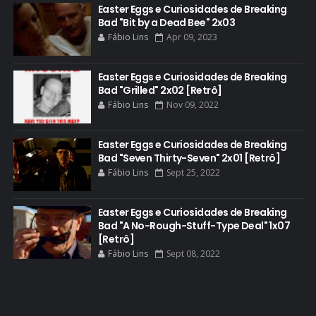
CRITICS CHOICE AWARDS
Easter Eggs e Curiosidades de Breaking
Bad "Bit by a Dead Bee" 2x03
CURIOSIDADES
Fábio Lins
Apr 09, 2023
DGA AWARDS
DVD
Easter Eggs e Curiosidades de Breaking
Bad "Grilled" 2x02 [Retrô]
DEAN NORRIS
Fábio Lins
Nov 09, 2022
DOCUMENTÁRIO
DOS HOMBRES MEZCAL
Easter Eggs e Curiosidades de Breaking
Bad "Seven Thirty-Seven" 2x01 [Retrô]
EASTER EGGS
Fábio Lins
Sept 25, 2022
EDITORIAL
EL CAMINO
Easter Eggs e Curiosidades de Breaking
Bad "A No-Rough-Stuff-Type Deal" 1x07
ELECTRIC DREAMS
[Retrô]
Fábio Lins
Sept 08, 2022
ELENCO 5ª TEMPORADA
EMMY
EMMY 2014