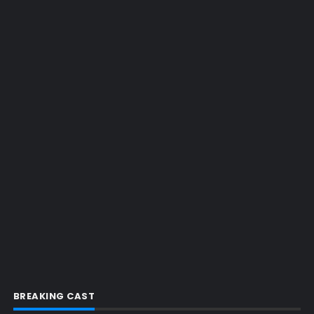
EMMY 2015
EMMY 2016
EMMY 2017
EMMY 2019
EMMY 2022
EMMY 2023
ENQUETES
ENTRETENIMENTO
ENTREVISTAS
ESPECIAL
ETHICS TRAINING COM KIM WEXLER
EVENTOS
FAR CRY 6
BREAKING CAST
FELIZ NATAL