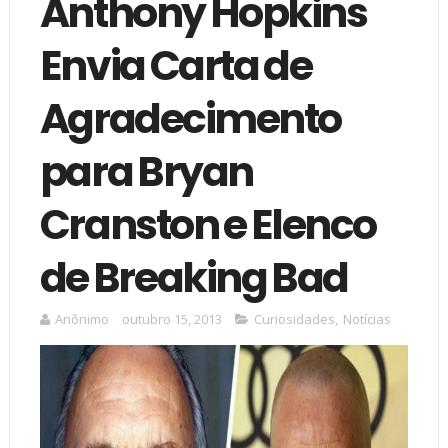
Anthony Hopkins
Envia Carta de
Agradecimento
para Bryan
Cranston e Elenco
de Breaking Bad
Anônimo
outubro 15, 2013
Curiosidades
,
Notícias