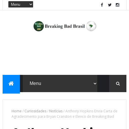
Home
/
Curiosidades
/
Notícias
/
Anthony Hopkins Envia Carta de
Agradecimento para Bryan Cranston e Elenco de Breaking Bad