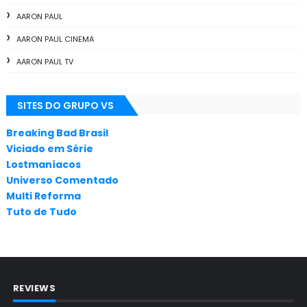
AARON PAUL
AARON PAUL CINEMA
AARON PAUL TV
ALL THE WAY
SITES DO GRUPO VS
ANIMAÇÃO
ANNA GUNN
Breaking Bad Brasil
Viciado em Série
APLICATIVOS
Lostmaníacos
ARTES
Universo Comentado
Multi Reforma
AUDIÊNCIA
Tuto de Tudo
AUDIÊNCIA GERAL
BAFTA
BADGER
REVIEWS
BAND