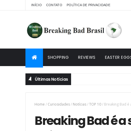
INÍCIO
CONTATO
POLÍTICA DE PRIVACIDADE
SHOPPING
REVIEWS
EASTER EGG
Últimas Notícias
Home
/
Curiosidades
/
Notícias
/
TOP 10
/
Breaking Bad é 
Breaking Bad é a