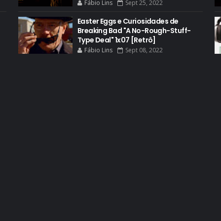
Fábio Lins
Sept 25, 2022
Easter Eggs e Curiosidades de
Breaking Bad "A No-Rough-Stuff-
Type Deal" 1x07 [Retrô]
Fábio Lins
Sept 08, 2022