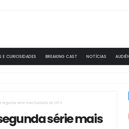
S E CURIOSIDADES
BREAKING CAST
NOTÍCIAS
AUDIÊ
a segunda série mais baixada de 2013
 segunda série mais