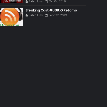
Fábio Lins
Oct 04, 2019
BREAKING BAD HISTORY
Breaking Cast #008: O Retorno
BREAKING BAD DA VIDA REAL
Fábio Lins
Sept 22, 2019
BREAKING BAD: CRIMINAL ELEMENTS
BREAKING CAST
BREAKING SHOPPING
BRYAN CRANSTON
BRYAN CRANSTON CINEMA
BRYAN CRANSTON ESCRITOR
BRYAN CRANSTON TEATRO
CHRISTOPHER COUSINS
CINEMA
COMIC CON
COMIC CON EXPERIENCE
COMIC-CON 2012