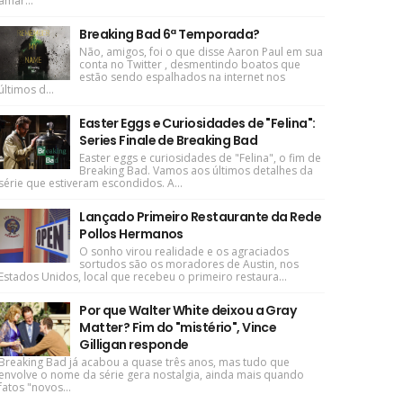
amar...
Breaking Bad 6ª Temporada?
Não, amigos, foi o que disse Aaron Paul em sua
conta no Twitter , desmentindo boatos que
estão sendo espalhados na internet nos
últimos d...
Easter Eggs e Curiosidades de "Felina":
Series Finale de Breaking Bad
Easter eggs e curiosidades de "Felina", o fim de
Breaking Bad. Vamos aos últimos detalhes da
série que estiveram escondidos. A...
Lançado Primeiro Restaurante da Rede
Pollos Hermanos
O sonho virou realidade e os agraciados
sortudos são os moradores de Austin, nos
Estados Unidos, local que recebeu o primeiro restaura...
Por que Walter White deixou a Gray
Matter? Fim do "mistério", Vince
Gilligan responde
Breaking Bad já acabou a quase três anos, mas tudo que
envolve o nome da série gera nostalgia, ainda mais quando
fatos "novos...