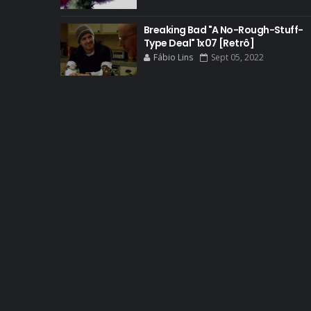
Breaking Bad "A No-Rough-Stuff-
Type Deal" 1x07 [Retrô]
Fábio Lins
Sept 05, 2022