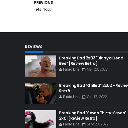
PREVIOUS
Feliz Natal!
REVIEWS
Breaking Bad 2x03 "Bit by a Dead
Bee" [Review Retrô]
Fábio Lins
Mar 23, 2023
Breaking Bad "Grilled" 2x02 - Revie
Retrô
Fábio Lins
Oct 17, 2022
Breaking Bad "Seven Thirty-Seven"
2x01 [Review Retrô]
Fábio Lins
Sept 23, 2022