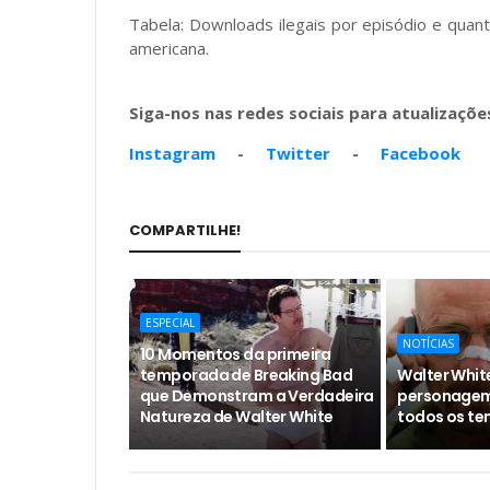
Tabela: Downloads ilegais por episódio e qua
americana.
Siga-nos nas redes sociais para atualizações
Instagram
-
Twitter
-
Facebook
COMPARTILHE!
ESPECIAL
NOTÍCIAS
10 Momentos da primeira
temporada de Breaking Bad
Walter White
que Demonstram a Verdadeira
personagem 
Natureza de Walter White
todos os t