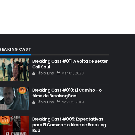
AUDIÊNCIA GERAL
BAFTA
BADGER
BAND
BASTIDORES
REAKING CAST
BATTLE CREEK
BETSY BRANDT
Breaking Cast #011: A volta de Better
Call Saul
BETTER CALL SAUL
Fábio Lins
Mar 01, 2020
BLOOPERS
Breaking Cast #010: El Camino - o
BLU-RAY
filme de Breaking Bad
BOB ODENKIRK
Fábio Lins
Nov 05, 2019
BOB ODENKIRK CINEMA
Breaking Cast #009: Expectativas
BOB ODENKIRK TV
para El Camino - o filme de Breaking
Bad
BREAKING BAD ART PROJECT