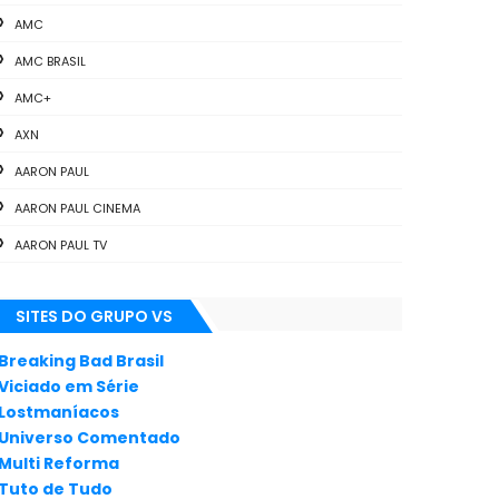
AMC
AMC BRASIL
AMC+
AXN
AARON PAUL
AARON PAUL CINEMA
AARON PAUL TV
ALL THE WAY
SITES DO GRUPO VS
ANIMAÇÃO
ANNA GUNN
Breaking Bad Brasil
Viciado em Série
APLICATIVOS
Lostmaníacos
ARTES
Universo Comentado
Multi Reforma
AUDIÊNCIA
Tuto de Tudo