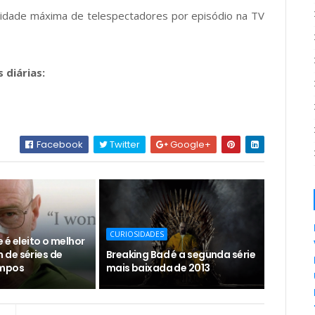
ntidade máxima de telespectadores por episódio na TV
 diárias:
Facebook
Twitter
Google+
CURIOSIDADES
 é eleito o melhor
de séries de
Breaking Bad é a segunda série
empos
mais baixada de 2013