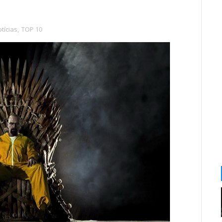
tícias
,
TOP 10