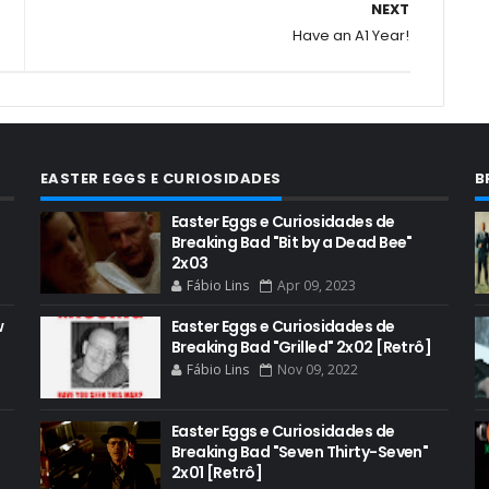
NEXT
Have an A1 Year!
EASTER EGGS E CURIOSIDADES
B
Easter Eggs e Curiosidades de
Breaking Bad "Bit by a Dead Bee"
2x03
Fábio Lins
Apr 09, 2023
w
Easter Eggs e Curiosidades de
Breaking Bad "Grilled" 2x02 [Retrô]
Fábio Lins
Nov 09, 2022
Easter Eggs e Curiosidades de
Breaking Bad "Seven Thirty-Seven"
2x01 [Retrô]