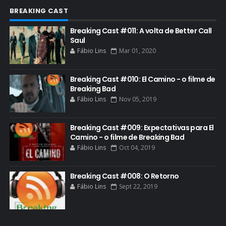
FAR CRY 6
BREAKING CAST
FELIZ NATAL
Breaking Cast #011: A volta de Better Call
FILME
Saul
Fábio Lins
Mar 01, 2020
GIANCARLO ESPOSITO
GLOBO
Breaking Cast #010: El Camino - o filme de
GOLDEN GLOBE
Breaking Bad
Fábio Lins
Nov 05, 2019
GRACEPOINT
GREENBRIER
Breaking Cast #009: Expectativas para El
Camino - o filme de Breaking Bad
GUIA DE EPISÓDIOS
Fábio Lins
Oct 04, 2019
GUS FRING
HCATV AWARDS
Breaking Cast #008: O Retorno
Fábio Lins
Sept 22, 2019
HCATV AWARDS 2022
HECTOR SALAMANCA
HOMENAGEM