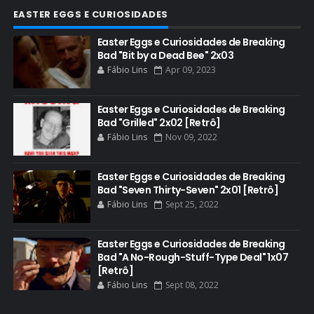
CONHEÇA BREAKING BAD
EASTER EGGS E CURIOSIDADES
CRITICS CHOICE AWARDS
Easter Eggs e Curiosidades de Breaking
Bad "Bit by a Dead Bee" 2x03
CURIOSIDADES
Fábio Lins
Apr 09, 2023
DGA AWARDS
DVD
Easter Eggs e Curiosidades de Breaking
Bad "Grilled" 2x02 [Retrô]
DEAN NORRIS
Fábio Lins
Nov 09, 2022
DOCUMENTÁRIO
DOS HOMBRES MEZCAL
Easter Eggs e Curiosidades de Breaking
Bad "Seven Thirty-Seven" 2x01 [Retrô]
EASTER EGGS
Fábio Lins
Sept 25, 2022
EDITORIAL
EL CAMINO
Easter Eggs e Curiosidades de Breaking
Bad "A No-Rough-Stuff-Type Deal" 1x07
ELECTRIC DREAMS
[Retrô]
Fábio Lins
Sept 08, 2022
ELENCO 5ª TEMPORADA
EMMY