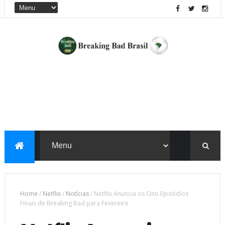
Home
/
Netflix
/
Notícias
/
Netflix Anuncia os Oito Episódios
Finais de Breaking Bad para Fevereiro