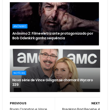
ANÔNIMO
Anônimo 2: Filme eletrizante protagonizado por
Bob Odenkirk ganha sequência
NOTÍCIAS
Nova série de Vince Gilligan se chamará Wycaro
339
PREVIOUS
NEXT
Bryan Cranston e Vince
Breaking Bad Recebe 4