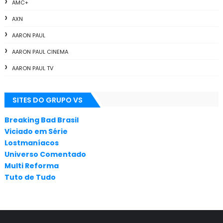
AMC+
AXN
AARON PAUL
AARON PAUL CINEMA
AARON PAUL TV
ALL THE WAY
SITES DO GRUPO VS
ANIMAÇÃO
ANNA GUNN
Breaking Bad Brasil
Viciado em Série
APLICATIVOS
Lostmaníacos
ARTES
Universo Comentado
Multi Reforma
AUDIÊNCIA
Tuto de Tudo
AUDIÊNCIA GERAL
BAFTA
BADGER