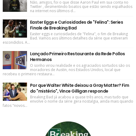
Não, amigos, foi o que disse Aaron Paul em sua conta no
Twitter , desmentindo boatos que estão sendo espalhados
na internet nos últimos d...
Easter Eggs e Curiosidades de "Felina": Series
Finale de Breaking Bad
Easter eggs e curiosidades de "Felina", o fim de Breaking
Bad. Vamos aos últimos detalhes da série que estiveram
escondidos. A...
Lançado Primeiro Restaurante da Rede Pollos
Hermanos
O sonho virou realidade e os agraciados sortudos são os
moradores de Austin, nos Estados Unidos, local que
recebeu o primeiro restaura...
Por que Walter White deixou a Gray Matter? Fim
do "mistério", Vince Gilligan responde
Breaking Bad já acabou a quase três anos, mas tudo que
envolve o nome da série gera nostalgia, ainda mais quando
fatos "novos...