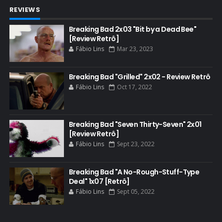
REVIEWS
BAND
BASTIDORES
Breaking Bad 2x03 "Bit by a Dead Bee"
[Review Retrô]
BATTLE CREEK
Fábio Lins
Mar 23, 2023
BETSY BRANDT
BETTER CALL SAUL
Breaking Bad "Grilled" 2x02 - Review Retrô
Fábio Lins
Oct 17, 2022
BLOOPERS
BLU-RAY
Breaking Bad "Seven Thirty-Seven" 2x01
BOB ODENKIRK
[Review Retrô]
BOB ODENKIRK CINEMA
Fábio Lins
Sept 23, 2022
BOB ODENKIRK TV
Breaking Bad "A No-Rough-Stuff-Type
BREAKING BAD ART PROJECT
Deal" 1x07 [Retrô]
BREAKING BAD HISTORY
Fábio Lins
Sept 05, 2022
BREAKING BAD DA VIDA REAL