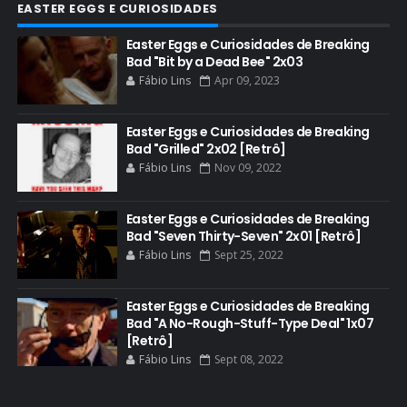
CONHEÇA BREAKING BAD
EASTER EGGS E CURIOSIDADES
CRITICS CHOICE AWARDS
Easter Eggs e Curiosidades de Breaking
Bad "Bit by a Dead Bee" 2x03
CURIOSIDADES
Fábio Lins
Apr 09, 2023
DGA AWARDS
DVD
Easter Eggs e Curiosidades de Breaking
Bad "Grilled" 2x02 [Retrô]
DEAN NORRIS
Fábio Lins
Nov 09, 2022
DOCUMENTÁRIO
DOS HOMBRES MEZCAL
Easter Eggs e Curiosidades de Breaking
Bad "Seven Thirty-Seven" 2x01 [Retrô]
EASTER EGGS
Fábio Lins
Sept 25, 2022
EDITORIAL
EL CAMINO
Easter Eggs e Curiosidades de Breaking
Bad "A No-Rough-Stuff-Type Deal" 1x07
ELECTRIC DREAMS
[Retrô]
Fábio Lins
Sept 08, 2022
ELENCO 5ª TEMPORADA
EMMY