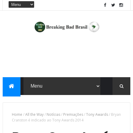
Home
/
All the Way
/
Notícias
/
Premiações
/
Tony Awards
/
Bryan
Cranston é indicado ao Tony Awards 2014