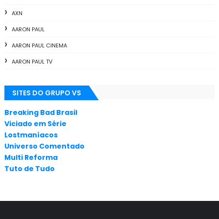
AXN
AARON PAUL
AARON PAUL CINEMA
AARON PAUL TV
ALL THE WAY
SITES DO GRUPO VS
ANIMAÇÃO
ANNA GUNN
Breaking Bad Brasil
Viciado em Série
APLICATIVOS
Lostmaníacos
ARTES
Universo Comentado
Multi Reforma
AUDIÊNCIA
Tuto de Tudo
AUDIÊNCIA GERAL
BAFTA
BADGER