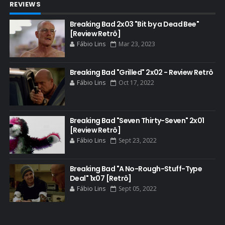
REVIEWS
BAND
BASTIDORES
Breaking Bad 2x03 "Bit by a Dead Bee"
[Review Retrô]
BATTLE CREEK
Fábio Lins
Mar 23, 2023
BETSY BRANDT
BETTER CALL SAUL
Breaking Bad "Grilled" 2x02 - Review Retrô
Fábio Lins
Oct 17, 2022
BLOOPERS
BLU-RAY
Breaking Bad "Seven Thirty-Seven" 2x01
BOB ODENKIRK
[Review Retrô]
BOB ODENKIRK CINEMA
Fábio Lins
Sept 23, 2022
BOB ODENKIRK TV
Breaking Bad "A No-Rough-Stuff-Type
BREAKING BAD ART PROJECT
Deal" 1x07 [Retrô]
BREAKING BAD HISTORY
Fábio Lins
Sept 05, 2022
BREAKING BAD DA VIDA REAL
BREAKING BAD: CRIMINAL ELEMENTS