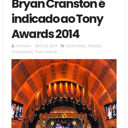
Bryan Cranston é
indicado ao Tony
Awards 2014
Anônimo
abril 29, 2014
All the Way
,
Notícias
,
Premiações
,
Tony Awards