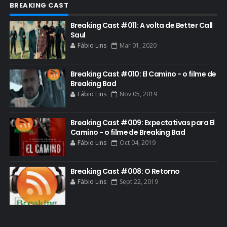
BREAKING CAST
FELIZ NATAL
Breaking Cast #011: A volta de Better Call
FILME
Saul
Fábio Lins
Mar 01, 2020
GIANCARLO ESPOSITO
GLOBO
Breaking Cast #010: El Camino - o filme de
GOLDEN GLOBE
Breaking Bad
Fábio Lins
Nov 05, 2019
GRACEPOINT
GREENBRIER
Breaking Cast #009: Expectativas para El
Camino - o filme de Breaking Bad
GUIA DE EPISÓDIOS
Fábio Lins
Oct 04, 2019
GUS FRING
HCATV AWARDS
Breaking Cast #008: O Retorno
Fábio Lins
Sept 22, 2019
HCATV AWARDS 2022
HECTOR SALAMANCA
HOMENAGEM