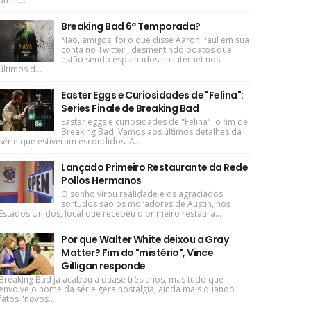
amar...
Breaking Bad 6ª Temporada?
Não, amigos, foi o que disse Aaron Paul em sua
conta no Twitter , desmentindo boatos que
estão sendo espalhados na internet nos
últimos d...
Easter Eggs e Curiosidades de "Felina":
Series Finale de Breaking Bad
Easter eggs e curiosidades de "Felina", o fim de
Breaking Bad. Vamos aos últimos detalhes da
série que estiveram escondidos. A...
Lançado Primeiro Restaurante da Rede
Pollos Hermanos
O sonho virou realidade e os agraciados
sortudos são os moradores de Austin, nos
Estados Unidos, local que recebeu o primeiro restaura...
Por que Walter White deixou a Gray
Matter? Fim do "mistério", Vince
Gilligan responde
Breaking Bad já acabou a quase três anos, mas tudo que
envolve o nome da série gera nostalgia, ainda mais quando
fatos "novos...