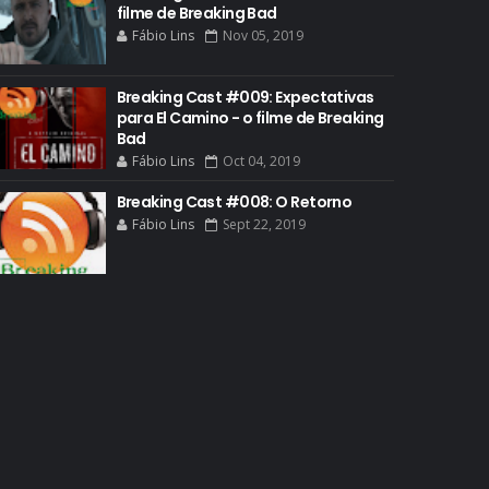
filme de Breaking Bad
BREAKING BAD HISTORY
Fábio Lins
Nov 05, 2019
BREAKING BAD DA VIDA REAL
BREAKING BAD: CRIMINAL ELEMENTS
Breaking Cast #009: Expectativas
para El Camino - o filme de Breaking
BREAKING CAST
Bad
Fábio Lins
Oct 04, 2019
BREAKING SHOPPING
BRYAN CRANSTON
Breaking Cast #008: O Retorno
Fábio Lins
Sept 22, 2019
BRYAN CRANSTON CINEMA
BRYAN CRANSTON ESCRITOR
BRYAN CRANSTON TEATRO
CHRISTOPHER COUSINS
CINEMA
COMIC CON
COMIC CON EXPERIENCE
COMIC-CON 2012