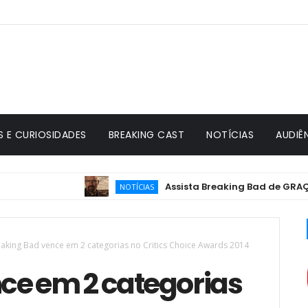
S E CURIOSIDADES
BREAKING CAST
NOTÍCIAS
AUDIÊ
Assista Breaking Bad de GRAÇA 24 h
NOTÍCIAS
aking Bad vence em 2 categorias no Critics Choice Awards 2014
ce em 2 categorias