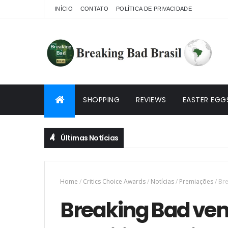
INÍCIO
CONTATO
POLÍTICA DE PRIVACIDADE
SHOPPING
REVIEWS
EASTER EGG
Últimas Notícias
Home
/
Critics Choice Awards
/
Notícias
/
Premiações
/
Bre
Breaking Bad ven