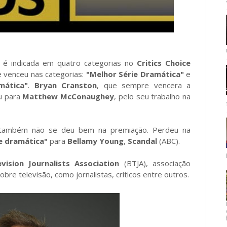
é indicada em quatro categorias no
Critics Choice
 venceu nas categorias:
"Melhor Série Dramática"
e
mática"
.
Bryan Cranston
, que sempre vencera a
u para
Matthew McConaughey
, pelo seu trabalho na
ambém não se deu bem na premiação. Perdeu na
e dramática"
para
Bellamy Young
,
Scandal
(ABC).
vision Journalists Association
(BTJA), associação
re televisão, como jornalistas, críticos entre outros.