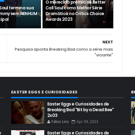
O merecido prêmio de Better
 Saul termina sua
Call Saul como Melhor Série
o Emmy sem NENHUM
Dramática no Critics Choice
cipal
Awards 2023
NEXT
Pesquisa aponta Breaking Bad como a série mais
"viciante"
EASTER EGGS E CURIOSIDADES
B
Easter Eggs e Curiosidades de
Breaking Bad "Bit by a Dead Bee"
2x03
Fábio Lins
Apr 09, 2023
w
Easter Eggs e Curiosidades de