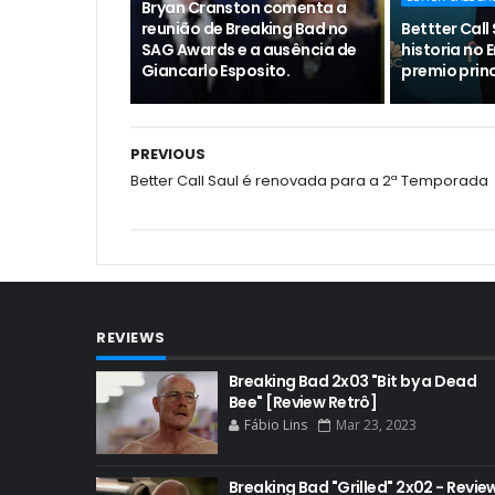
Bryan Cranston comenta a
reunião de Breaking Bad no
Bettter Call
SAG Awards e a ausência de
historia n
Giancarlo Esposito.
premio prin
PREVIOUS
Better Call Saul é renovada para a 2ª Temporada
REVIEWS
Breaking Bad 2x03 "Bit by a Dead
Bee" [Review Retrô]
Fábio Lins
Mar 23, 2023
Breaking Bad "Grilled" 2x02 - Revie