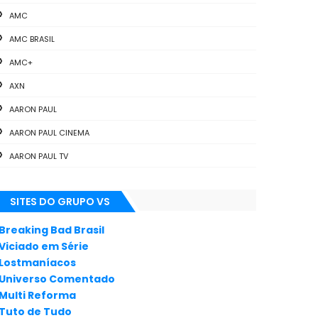
AMC
AMC BRASIL
AMC+
AXN
AARON PAUL
AARON PAUL CINEMA
AARON PAUL TV
ALL THE WAY
SITES DO GRUPO VS
ANIMAÇÃO
ANNA GUNN
Breaking Bad Brasil
Viciado em Série
APLICATIVOS
Lostmaníacos
ARTES
Universo Comentado
Multi Reforma
AUDIÊNCIA
Tuto de Tudo