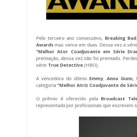
Pelo terceiro ano consecutivo,
Breaking Bad
Awards
mas vence em duas. Dessa vez a série
"Melhor Ator Coadjuvante em Série Dra
premiação, dessa vez não foi premiado. Perde
série
True Detective
(HBO).
A vencedora do último
Emmy
,
Anna Gunn,
t
categoria
"Melhor Atriz Coadjuvante de Séri
O prêmio é oferecido pela
Broadcast Tele
representada por profissionais que escrevem sob