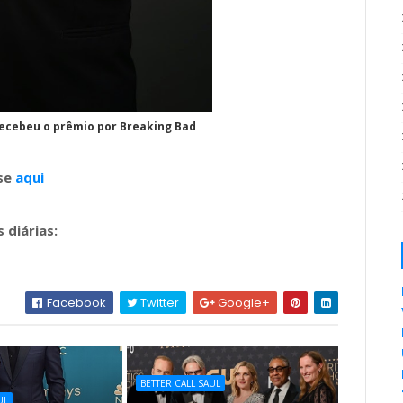
ecebeu o prêmio por Breaking Bad
sse
aqui
 diárias:
Facebook
Twitter
Google+
BETTER CALL SAUL
UL