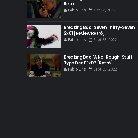
Retrô
Fábio Lins
Oct 17, 2022
Breaking Bad "Seven Thirty-Seven"
2x01 [Review Retrô]
Fábio Lins
Sept 23, 2022
Breaking Bad "A No-Rough-Stuff-
Type Deal" 1x07 [Retrô]
Fábio Lins
Sept 05, 2022