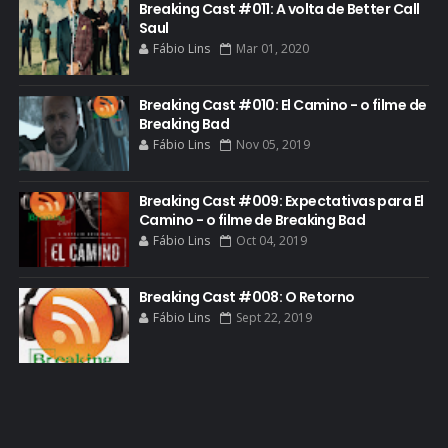
Breaking Cast #011: A volta de Better Call
FILME
Saul
Fábio Lins
Mar 01, 2020
GIANCARLO ESPOSITO
GLOBO
Breaking Cast #010: El Camino - o filme de
GOLDEN GLOBE
Breaking Bad
Fábio Lins
Nov 05, 2019
GRACEPOINT
GREENBRIER
Breaking Cast #009: Expectativas para El
Camino - o filme de Breaking Bad
GUIA DE EPISÓDIOS
Fábio Lins
Oct 04, 2019
GUS FRING
HCATV AWARDS
Breaking Cast #008: O Retorno
Fábio Lins
Sept 22, 2019
HCATV AWARDS 2022
HECTOR SALAMANCA
HOMENAGEM
ICONES