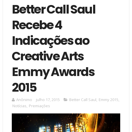
Better Call Saul
Recebe 4
Indicações ao
Creative Arts
Emmy Awards
2015
Anônimo
julho 17, 2015
Better Call Saul
,
Emmy 2015
,
Notícias
,
Premiações