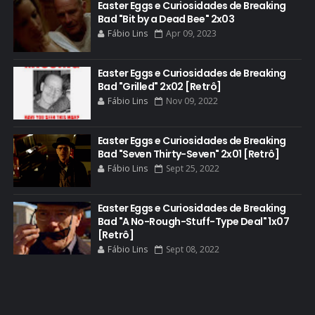
Easter Eggs e Curiosidades de Breaking
Bad "Bit by a Dead Bee" 2x03
CURIOSIDADES
Fábio Lins
Apr 09, 2023
DGA AWARDS
DVD
Easter Eggs e Curiosidades de Breaking
Bad "Grilled" 2x02 [Retrô]
DEAN NORRIS
Fábio Lins
Nov 09, 2022
DOCUMENTÁRIO
DOS HOMBRES MEZCAL
Easter Eggs e Curiosidades de Breaking
Bad "Seven Thirty-Seven" 2x01 [Retrô]
EASTER EGGS
Fábio Lins
Sept 25, 2022
EDITORIAL
EL CAMINO
Easter Eggs e Curiosidades de Breaking
Bad "A No-Rough-Stuff-Type Deal" 1x07
ELECTRIC DREAMS
[Retrô]
Fábio Lins
Sept 08, 2022
ELENCO 5ª TEMPORADA
EMMY
EMMY 2014