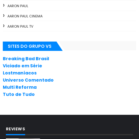
AARON PAUL
AARON PAUL CINEMA
AARON PAUL TV
ALL THE WAY
SITES DO GRUPO VS
ANIMAÇÃO
ANNA GUNN
Breaking Bad Brasil
Viciado em Série
APLICATIVOS
Lostmaníacos
ARTES
Universo Comentado
Multi Reforma
AUDIÊNCIA
Tuto de Tudo
AUDIÊNCIA GERAL
BAFTA
BADGER
REVIEWS
BAND