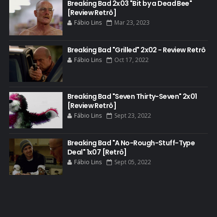
BASTIDORES
Breaking Bad 2x03 "Bit by a Dead Bee"
[Review Retrô]
BATTLE CREEK
Fábio Lins
Mar 23, 2023
BETSY BRANDT
BETTER CALL SAUL
Breaking Bad "Grilled" 2x02 - Review Retrô
Fábio Lins
Oct 17, 2022
BLOOPERS
BLU-RAY
Breaking Bad "Seven Thirty-Seven" 2x01
BOB ODENKIRK
[Review Retrô]
BOB ODENKIRK CINEMA
Fábio Lins
Sept 23, 2022
BOB ODENKIRK TV
Breaking Bad "A No-Rough-Stuff-Type
BREAKING BAD ART PROJECT
Deal" 1x07 [Retrô]
BREAKING BAD HISTORY
Fábio Lins
Sept 05, 2022
BREAKING BAD DA VIDA REAL
BREAKING BAD: CRIMINAL ELEMENTS
BREAKING CAST