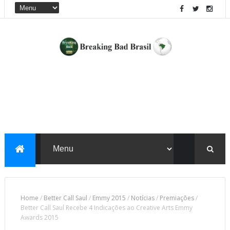
Home
/
Better Call Saul
/
Emmy 2015
/
Notícias
/
Premiações
/
Better Call Saul Recebe 4 Indicações ao Creative Arts Emmy
Awards 2015