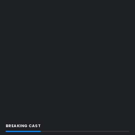
EMMY 2015
EMMY 2016
EMMY 2017
EMMY 2019
EMMY 2022
EMMY 2023
ENQUETES
ENTRETENIMENTO
ENTREVISTAS
ESPECIAL
ETHICS TRAINING COM KIM WEXLER
EVENTOS
FAR CRY 6
BREAKING CAST
FELIZ NATAL