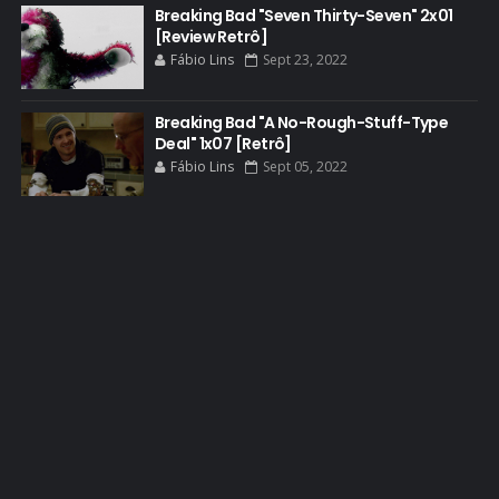
Breaking Bad "Seven Thirty-Seven" 2x01
BOB ODENKIRK
[Review Retrô]
BOB ODENKIRK CINEMA
Fábio Lins
Sept 23, 2022
BOB ODENKIRK TV
Breaking Bad "A No-Rough-Stuff-Type
BREAKING BAD ART PROJECT
Deal" 1x07 [Retrô]
BREAKING BAD HISTORY
Fábio Lins
Sept 05, 2022
BREAKING BAD DA VIDA REAL
BREAKING BAD: CRIMINAL ELEMENTS
BREAKING CAST
BREAKING SHOPPING
BRYAN CRANSTON
BRYAN CRANSTON CINEMA
BRYAN CRANSTON ESCRITOR
BRYAN CRANSTON TEATRO
CHRISTOPHER COUSINS