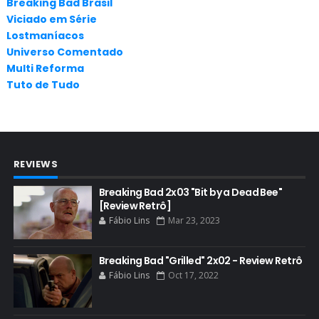
Breaking Bad Brasil
Viciado em Série
APLICATIVOS
Lostmaníacos
ARTES
Universo Comentado
Multi Reforma
AUDIÊNCIA
Tuto de Tudo
AUDIÊNCIA GERAL
BAFTA
BADGER
REVIEWS
BAND
BASTIDORES
Breaking Bad 2x03 "Bit by a Dead Bee"
[Review Retrô]
BATTLE CREEK
Fábio Lins
Mar 23, 2023
BETSY BRANDT
BETTER CALL SAUL
Breaking Bad "Grilled" 2x02 - Review Retrô
Fábio Lins
Oct 17, 2022
BLOOPERS
BLU-RAY