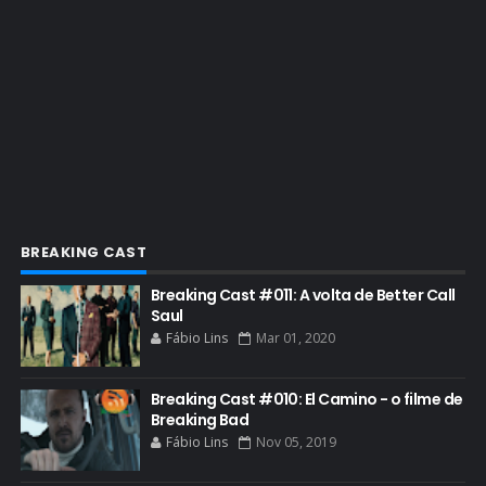
ENQUETES
ENTRETENIMENTO
ENTREVISTAS
ESPECIAL
ETHICS TRAINING COM KIM WEXLER
EVENTOS
FAR CRY 6
BREAKING CAST
FELIZ NATAL
Breaking Cast #011: A volta de Better Call
FILME
Saul
Fábio Lins
Mar 01, 2020
GIANCARLO ESPOSITO
GLOBO
Breaking Cast #010: El Camino - o filme de
GOLDEN GLOBE
Breaking Bad
Fábio Lins
Nov 05, 2019
GRACEPOINT