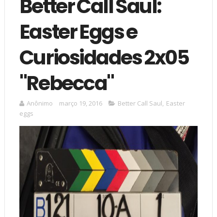
Better Call Saul:
Easter Eggs e
Curiosidades 2x05
"Rebecca"
Anônimo
março 19, 2016
Better Call Saul
,
Easter
eggs