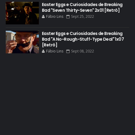
DOS HOMBRES MEZCAL
Easter Eggs e Curiosidades de Breaking
Bad "Seven Thirty-Seven" 2x01 [Retrô]
EASTER EGGS
Fábio Lins
Sept 25, 2022
EDITORIAL
EL CAMINO
Easter Eggs e Curiosidades de Breaking
Bad "A No-Rough-Stuff-Type Deal" 1x07
ELECTRIC DREAMS
[Retrô]
Fábio Lins
Sept 08, 2022
ELENCO 5ª TEMPORADA
EMMY
EMMY 2014
EMMY 2015
EMMY 2016
EMMY 2017
EMMY 2019
EMMY 2022
EMMY 2023