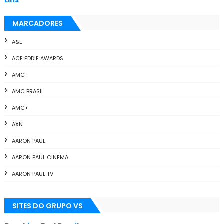
Lins
MARCADORES
A&E
ACE EDDIE AWARDS
AMC
AMC BRASIL
AMC+
AXN
AARON PAUL
AARON PAUL CINEMA
AARON PAUL TV
ALL THE WAY
SITES DO GRUPO VS
ANIMAÇÃO
ANNA GUNN