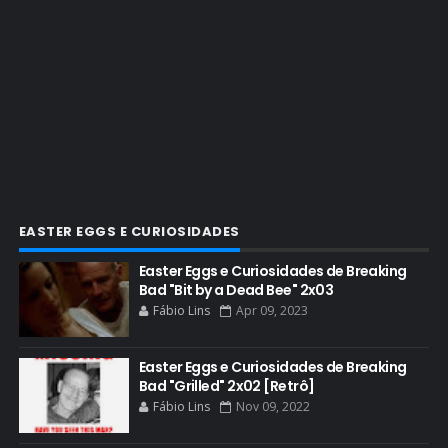
CINEMA
COMIC CON
COMIC CON EXPERIENCE
COMIC-CON 2012
COMIC-CON 2013
COMIC-CON 2018
CONHEÇA BREAKING BAD
EASTER EGGS E CURIOSIDADES
CRITICS CHOICE AWARDS
Easter Eggs e Curiosidades de Breaking
Bad "Bit by a Dead Bee" 2x03
CURIOSIDADES
Fábio Lins
Apr 09, 2023
DGA AWARDS
DVD
Easter Eggs e Curiosidades de Breaking
Bad "Grilled" 2x02 [Retrô]
DEAN NORRIS
Fábio Lins
Nov 09, 2022
DOCUMENTÁRIO