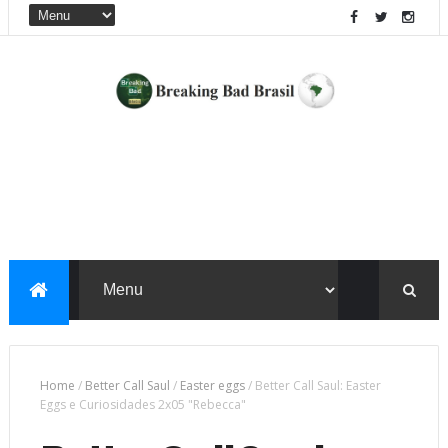
Home
/
Better Call Saul
/
Easter eggs
/
Better Call Saul: Easter
Eggs e Curiosidades 2x05 "Rebecca"