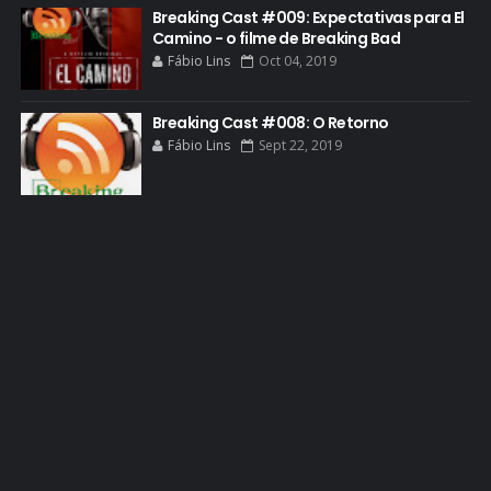
GREENBRIER
Breaking Cast #009: Expectativas para El
Camino - o filme de Breaking Bad
GUIA DE EPISÓDIOS
Fábio Lins
Oct 04, 2019
GUS FRING
HCATV AWARDS
Breaking Cast #008: O Retorno
Fábio Lins
Sept 22, 2019
HCATV AWARDS 2022
HECTOR SALAMANCA
HOMENAGEM
ICONES
IMAGENS
INFOGRÁFICO
JANE MARGOLIS
JESSE PIKMAN
JESSE PLEMONS
JESSICA JONES