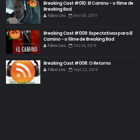
Breaking Cast #010: El Camino - o filme de
GOLDEN GLOBE
Breaking Bad
Fábio Lins
Nov 05, 2019
GRACEPOINT
GREENBRIER
Breaking Cast #009: Expectativas para El
Camino - o filme de Breaking Bad
GUIA DE EPISÓDIOS
Fábio Lins
Oct 04, 2019
GUS FRING
HCATV AWARDS
Breaking Cast #008: O Retorno
Fábio Lins
Sept 22, 2019
HCATV AWARDS 2022
HECTOR SALAMANCA
HOMENAGEM
ICONES
IMAGENS
INFOGRÁFICO
JANE MARGOLIS