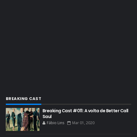
EMMY 2019
EMMY 2022
EMMY 2023
ENQUETES
ENTRETENIMENTO
ENTREVISTAS
ESPECIAL
ETHICS TRAINING COM KIM WEXLER
EVENTOS
FAR CRY 6
BREAKING CAST
FELIZ NATAL
Breaking Cast #011: A volta de Better Call
FILME
Saul
Fábio Lins
Mar 01, 2020
GIANCARLO ESPOSITO
GLOBO