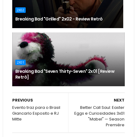
2X02
Breaking Bad "Grilled" 2x02 - Review Retrô
2X01
Breaking Bad "Seven Thirty-Seven" 2x01 [Review
Retrô]
PREVIOUS
NEXT
Evento traz para o Brasil
Better Call Saul: Easter
Giancarlo Esposito e RJ
Eggs e Curiosidades 3x01
Mitte
"Mabel" — Season
Première