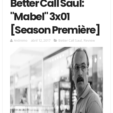
Better Call Saul:
"Mabel" 3x01
[Season Première]
Anônimo
abril 12, 2017
Better Call Saul
,
Review