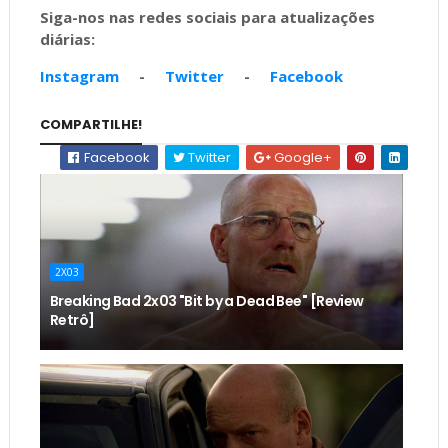
Siga-nos nas redes sociais para atualizações
diárias:
Instagram
-
Twitter
-
Facebook
COMPARTILHE!
Facebook
Twitter
Google+
2X03
Breaking Bad 2x03 "Bit by a Dead Bee" [Review
Retrô]