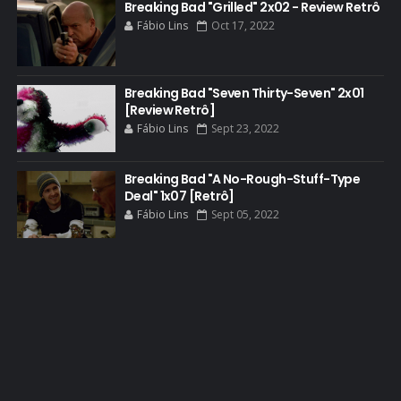
BETTER CALL SAUL
Breaking Bad "Grilled" 2x02 - Review Retrô
Fábio Lins
Oct 17, 2022
BLOOPERS
BLU-RAY
Breaking Bad "Seven Thirty-Seven" 2x01
BOB ODENKIRK
[Review Retrô]
BOB ODENKIRK CINEMA
Fábio Lins
Sept 23, 2022
BOB ODENKIRK TV
Breaking Bad "A No-Rough-Stuff-Type
BREAKING BAD ART PROJECT
Deal" 1x07 [Retrô]
BREAKING BAD HISTORY
Fábio Lins
Sept 05, 2022
BREAKING BAD DA VIDA REAL
BREAKING BAD: CRIMINAL ELEMENTS
BREAKING CAST
BREAKING SHOPPING
BRYAN CRANSTON
BRYAN CRANSTON CINEMA