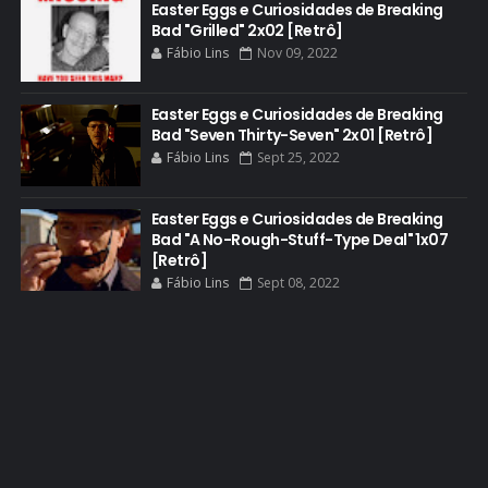
Easter Eggs e Curiosidades de Breaking
Bad "Grilled" 2x02 [Retrô]
DEAN NORRIS
Fábio Lins
Nov 09, 2022
DOCUMENTÁRIO
DOS HOMBRES MEZCAL
Easter Eggs e Curiosidades de Breaking
Bad "Seven Thirty-Seven" 2x01 [Retrô]
EASTER EGGS
Fábio Lins
Sept 25, 2022
EDITORIAL
EL CAMINO
Easter Eggs e Curiosidades de Breaking
Bad "A No-Rough-Stuff-Type Deal" 1x07
ELECTRIC DREAMS
[Retrô]
Fábio Lins
Sept 08, 2022
ELENCO 5ª TEMPORADA
EMMY
EMMY 2014
EMMY 2015
EMMY 2016
EMMY 2017