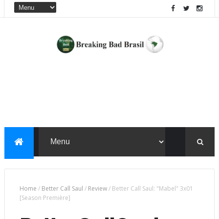
Home
/
Better Call Saul
/
Review
/
Better Call Saul: "Mabel" 3x01
[Season Première]