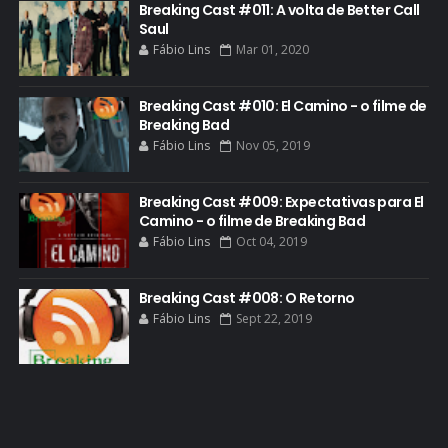
Breaking Cast #011: A volta de Better Call
FILME
Saul
Fábio Lins
Mar 01, 2020
GIANCARLO ESPOSITO
GLOBO
Breaking Cast #010: El Camino - o filme de
GOLDEN GLOBE
Breaking Bad
Fábio Lins
Nov 05, 2019
GRACEPOINT
GREENBRIER
Breaking Cast #009: Expectativas para El
Camino - o filme de Breaking Bad
GUIA DE EPISÓDIOS
Fábio Lins
Oct 04, 2019
GUS FRING
HCATV AWARDS
Breaking Cast #008: O Retorno
Fábio Lins
Sept 22, 2019
HCATV AWARDS 2022
HECTOR SALAMANCA
HOMENAGEM
ICONES