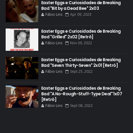
Easter Eggs e Curiosidades de Breaking
Bad "Bit by a Dead Bee" 2x03
CURIOSIDADES
Fábio Lins
Apr 09, 2023
DGA AWARDS
DVD
Easter Eggs e Curiosidades de Breaking
Bad "Grilled" 2x02 [Retrô]
DEAN NORRIS
Fábio Lins
Nov 09, 2022
DOCUMENTÁRIO
DOS HOMBRES MEZCAL
Easter Eggs e Curiosidades de Breaking
Bad "Seven Thirty-Seven" 2x01 [Retrô]
EASTER EGGS
Fábio Lins
Sept 25, 2022
EDITORIAL
EL CAMINO
Easter Eggs e Curiosidades de Breaking
Bad "A No-Rough-Stuff-Type Deal" 1x07
ELECTRIC DREAMS
[Retrô]
Fábio Lins
Sept 08, 2022
ELENCO 5ª TEMPORADA
EMMY
EMMY 2014