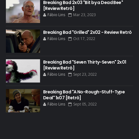
BASTIDORES
Breaking Bad 2x03 "Bit by a Dead Bee"
[Review Retrô]
BATTLE CREEK
Fábio Lins
Mar 23, 2023
BETSY BRANDT
BETTER CALL SAUL
Breaking Bad "Grilled" 2x02 - Review Retrô
Fábio Lins
Oct 17, 2022
BLOOPERS
BLU-RAY
Breaking Bad "Seven Thirty-Seven" 2x01
BOB ODENKIRK
[Review Retrô]
BOB ODENKIRK CINEMA
Fábio Lins
Sept 23, 2022
BOB ODENKIRK TV
Breaking Bad "A No-Rough-Stuff-Type
BREAKING BAD ART PROJECT
Deal" 1x07 [Retrô]
BREAKING BAD HISTORY
Fábio Lins
Sept 05, 2022
BREAKING BAD DA VIDA REAL
BREAKING BAD: CRIMINAL ELEMENTS
BREAKING CAST