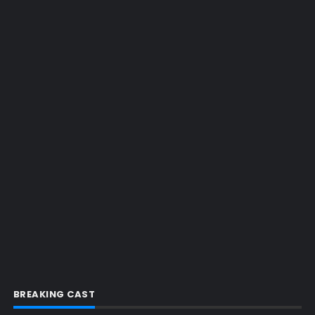
EMMY 2015
EMMY 2016
EMMY 2017
EMMY 2019
EMMY 2022
EMMY 2023
ENQUETES
ENTRETENIMENTO
ENTREVISTAS
ESPECIAL
ETHICS TRAINING COM KIM WEXLER
EVENTOS
FAR CRY 6
BREAKING CAST
FELIZ NATAL