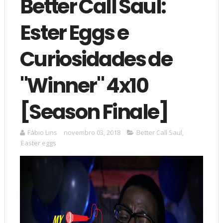
Better Call Saul:
Ester Eggs e
Curiosidades de
"Winner" 4x10
[Season Finale]
Fábio Lins
novembro 03, 2018
Better Call Saul
,
Easter eggs