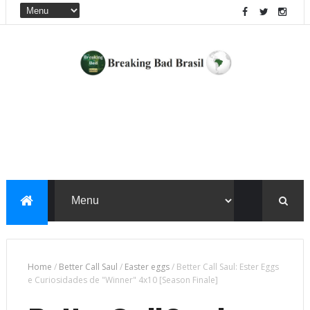
Home
/
Better Call Saul
/
Easter eggs
/
Better Call Saul: Ester Eggs
e Curiosidades de "Winner" 4x10 [Season Finale]