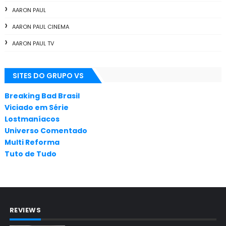
AARON PAUL
AARON PAUL CINEMA
AARON PAUL TV
ALL THE WAY
SITES DO GRUPO VS
ANIMAÇÃO
ANNA GUNN
Breaking Bad Brasil
Viciado em Série
APLICATIVOS
Lostmaníacos
ARTES
Universo Comentado
Multi Reforma
AUDIÊNCIA
Tuto de Tudo
AUDIÊNCIA GERAL
BAFTA
BADGER
REVIEWS
BAND