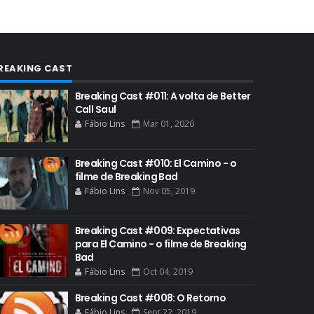
AUDIÊNCIA GERAL
BAFTA
BADGER
REAKING CAST
BAND
BASTIDORES
Breaking Cast #011: A volta de Better
Call Saul
BATTLE CREEK
Fábio Lins
Mar 01, 2020
BETSY BRANDT
Breaking Cast #010: El Camino - o
BETTER CALL SAUL
filme de Breaking Bad
BLOOPERS
Fábio Lins
Nov 05, 2019
BLU-RAY
Breaking Cast #009: Expectativas
BOB ODENKIRK
para El Camino - o filme de Breaking
Bad
BOB ODENKIRK CINEMA
Fábio Lins
Oct 04, 2019
BOB ODENKIRK TV
Breaking Cast #008: O Retorno
BREAKING BAD ART PROJECT
Fábio Lins
Sept 22, 2019