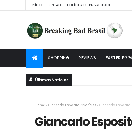
INÍCIO
CONTATO
POLÍTICA DE PRIVACIDADE
SHOPPING
REVIEWS
EASTER EGG
Últimas Notícias
Home
/
Giancarlo Esposito
/
Notícias
/
Giancarlo Esposito 
Giancarlo Esposito