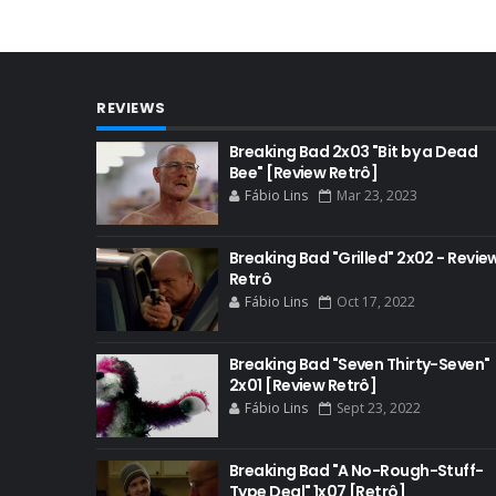
REVIEWS
Breaking Bad 2x03 "Bit by a Dead
Bee" [Review Retrô]
Fábio Lins
Mar 23, 2023
Breaking Bad "Grilled" 2x02 - Revie
Retrô
Fábio Lins
Oct 17, 2022
Breaking Bad "Seven Thirty-Seven"
2x01 [Review Retrô]
Fábio Lins
Sept 23, 2022
Breaking Bad "A No-Rough-Stuff-
Type Deal" 1x07 [Retrô]