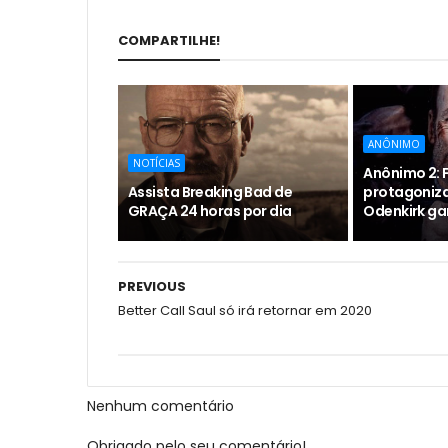
COMPARTILHE!
ANÔNIMO
NOTÍCIAS
Anônimo 2: F
Assista Breaking Bad de
protagoniz
GRAÇA 24 horas por dia
Odenkirk ga
PREVIOUS
Better Call Saul só irá retornar em 2020
Nenhum comentário
Obrigado pelo seu comentário!