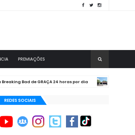
NCIA
PREMIAÇÕES
aking Bad de GRAÇA 24 horas por dia
A 
CURIOSIDADES
REDES SOCIAIS