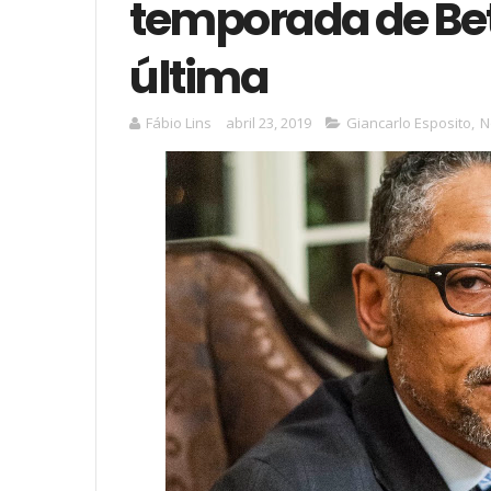
temporada de Bett
última
Fábio Lins
abril 23, 2019
Giancarlo Esposito
,
N