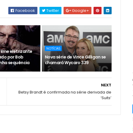
Facebook
Twitter
Google+
NOTÍCIAS
ilme eletrizante
ado por Bob
Nova série de Vince Gilligan se
nha sequência
chamará Wycaro 339
NEXT
Betsy Brandt é confirmada na série derivada de
‘Suits’