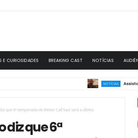
S E CURIOSIDADES
BREAKING CAST
NOTÍCIAS
AUDIÊ
Assista Bre
NOTÍCIAS
diz que 6ª temporada de Better Call Saul será a última
 diz que 6ª