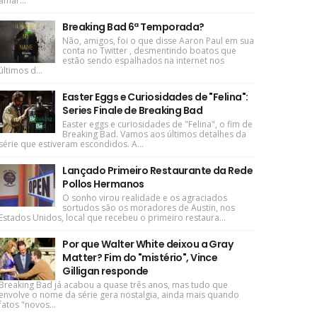
amar...
Breaking Bad 6ª Temporada?
Não, amigos, foi o que disse Aaron Paul em sua
conta no Twitter , desmentindo boatos que
estão sendo espalhados na internet nos
últimos d...
Easter Eggs e Curiosidades de "Felina":
Series Finale de Breaking Bad
Easter eggs e curiosidades de "Felina", o fim de
Breaking Bad. Vamos aos últimos detalhes da
série que estiveram escondidos. A...
Lançado Primeiro Restaurante da Rede
Pollos Hermanos
O sonho virou realidade e os agraciados
sortudos são os moradores de Austin, nos
Estados Unidos, local que recebeu o primeiro restaura...
Por que Walter White deixou a Gray
Matter? Fim do "mistério", Vince
Gilligan responde
Breaking Bad já acabou a quase três anos, mas tudo que
envolve o nome da série gera nostalgia, ainda mais quando
fatos "novos...