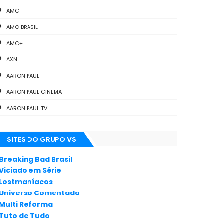
AMC
AMC BRASIL
AMC+
AXN
AARON PAUL
AARON PAUL CINEMA
AARON PAUL TV
ALL THE WAY
SITES DO GRUPO VS
ANIMAÇÃO
ANNA GUNN
Breaking Bad Brasil
Viciado em Série
APLICATIVOS
Lostmaníacos
ARTES
Universo Comentado
Multi Reforma
AUDIÊNCIA
Tuto de Tudo