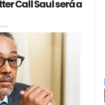
er Call Saul será a
otícias