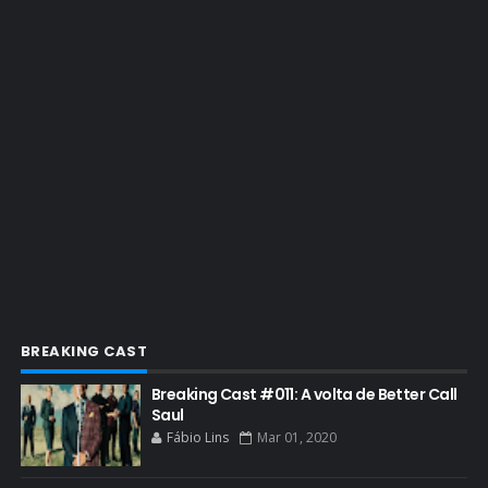
EMMY 2019
EMMY 2022
EMMY 2023
ENQUETES
ENTRETENIMENTO
ENTREVISTAS
ESPECIAL
ETHICS TRAINING COM KIM WEXLER
EVENTOS
FAR CRY 6
BREAKING CAST
FELIZ NATAL
Breaking Cast #011: A volta de Better Call
FILME
Saul
Fábio Lins
Mar 01, 2020
GIANCARLO ESPOSITO
GLOBO