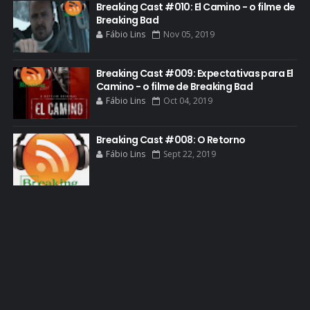
Breaking Cast #010: El Camino - o filme de
GOLDEN GLOBE
Breaking Bad
Fábio Lins
Nov 05, 2019
GRACEPOINT
GREENBRIER
Breaking Cast #009: Expectativas para El
Camino - o filme de Breaking Bad
GUIA DE EPISÓDIOS
Fábio Lins
Oct 04, 2019
GUS FRING
HCATV AWARDS
Breaking Cast #008: O Retorno
Fábio Lins
Sept 22, 2019
HCATV AWARDS 2022
HECTOR SALAMANCA
HOMENAGEM
ICONES
IMAGENS
INFOGRÁFICO
JANE MARGOLIS