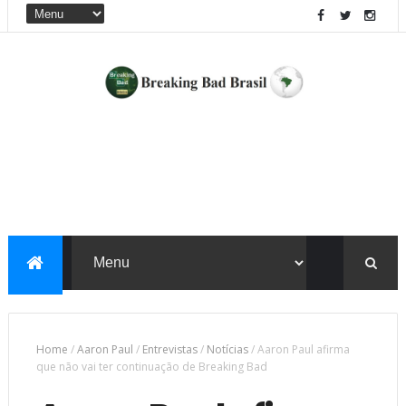
Home
/
Aaron Paul
/
Entrevistas
/
Notícias
/
Aaron Paul afirma
que não vai ter continuação de Breaking Bad