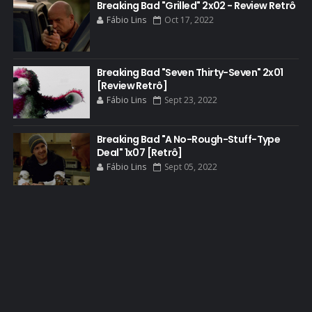
BETTER CALL SAUL
Breaking Bad "Grilled" 2x02 - Review Retrô
Fábio Lins
Oct 17, 2022
BLOOPERS
BLU-RAY
Breaking Bad "Seven Thirty-Seven" 2x01
BOB ODENKIRK
[Review Retrô]
BOB ODENKIRK CINEMA
Fábio Lins
Sept 23, 2022
BOB ODENKIRK TV
Breaking Bad "A No-Rough-Stuff-Type
BREAKING BAD ART PROJECT
Deal" 1x07 [Retrô]
BREAKING BAD HISTORY
Fábio Lins
Sept 05, 2022
BREAKING BAD DA VIDA REAL
BREAKING BAD: CRIMINAL ELEMENTS
BREAKING CAST
BREAKING SHOPPING
BRYAN CRANSTON
BRYAN CRANSTON CINEMA