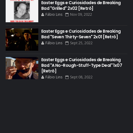
Easter Eggs e Curiosidades de Breaking
Bad "Grilled" 2x02 [Retrô]
DEAN NORRIS
Fábio Lins
Nov 09, 2022
DOCUMENTÁRIO
DOS HOMBRES MEZCAL
Easter Eggs e Curiosidades de Breaking
Bad "Seven Thirty-Seven" 2x01 [Retrô]
EASTER EGGS
Fábio Lins
Sept 25, 2022
EDITORIAL
EL CAMINO
Easter Eggs e Curiosidades de Breaking
Bad "A No-Rough-Stuff-Type Deal" 1x07
ELECTRIC DREAMS
[Retrô]
Fábio Lins
Sept 08, 2022
ELENCO 5ª TEMPORADA
EMMY
EMMY 2014
EMMY 2015
EMMY 2016
EMMY 2017