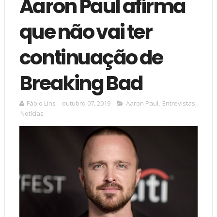
Aaron Paul afirma
que não vai ter
continuação de
Breaking Bad
Fábio Lins
outubro 07, 2019
Aaron Paul
,
Entrevistas
,
Notícias