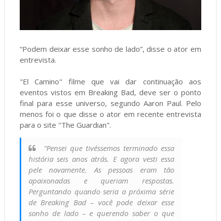
“Podem deixar esse sonho de lado”, disse o ator em
entrevista.
"El Camino" filme que vai dar continuação aos
eventos vistos em Breaking Bad, deve ser o ponto
final para esse universo, segundo Aaron Paul. Pelo
menos foi o que disse o ator em recente entrevista
para o site "The Guardian".
“Pensei que tivéssemos terminado essa
história seis anos atrás. E agora vesti essa
pele novamente. As pessoas eram tão
apaixonadas e queriam respostas.
Perguntando quando seria a próxima série
de Breaking Bad – você pode deixar esse
sonho de lado – e querendo saber o que