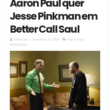
Aaron Paul quer
Jesse Pinkman em
Better Call Saul
Fábio Lins
novembro 13, 2019
Aaron Paul
,
Entrevistas