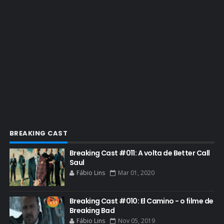
EMMY 2023
ENQUETES
ENTRETENIMENTO
ENTREVISTAS
ESPECIAL
ETHICS TRAINING COM KIM WEXLER
EVENTOS
FAR CRY 6
BREAKING CAST
FELIZ NATAL
Breaking Cast #011: A volta de Better Call
FILME
Saul
Fábio Lins
Mar 01, 2020
GIANCARLO ESPOSITO
GLOBO
Breaking Cast #010: El Camino - o filme de
GOLDEN GLOBE
Breaking Bad
Fábio Lins
Nov 05, 2019