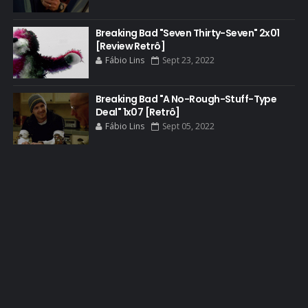
BLU-RAY
Breaking Bad "Seven Thirty-Seven" 2x01
BOB ODENKIRK
[Review Retrô]
BOB ODENKIRK CINEMA
Fábio Lins
Sept 23, 2022
BOB ODENKIRK TV
Breaking Bad "A No-Rough-Stuff-Type
BREAKING BAD ART PROJECT
Deal" 1x07 [Retrô]
BREAKING BAD HISTORY
Fábio Lins
Sept 05, 2022
BREAKING BAD DA VIDA REAL
BREAKING BAD: CRIMINAL ELEMENTS
BREAKING CAST
BREAKING SHOPPING
BRYAN CRANSTON
BRYAN CRANSTON CINEMA
BRYAN CRANSTON ESCRITOR
BRYAN CRANSTON TEATRO