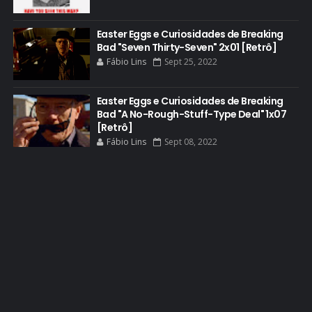
DOCUMENTÁRIO
DOS HOMBRES MEZCAL
Easter Eggs e Curiosidades de Breaking
Bad "Seven Thirty-Seven" 2x01 [Retrô]
EASTER EGGS
Fábio Lins
Sept 25, 2022
EDITORIAL
EL CAMINO
Easter Eggs e Curiosidades de Breaking
Bad "A No-Rough-Stuff-Type Deal" 1x07
ELECTRIC DREAMS
[Retrô]
Fábio Lins
Sept 08, 2022
ELENCO 5ª TEMPORADA
EMMY
EMMY 2014
EMMY 2015
EMMY 2016
EMMY 2017
EMMY 2019
EMMY 2022