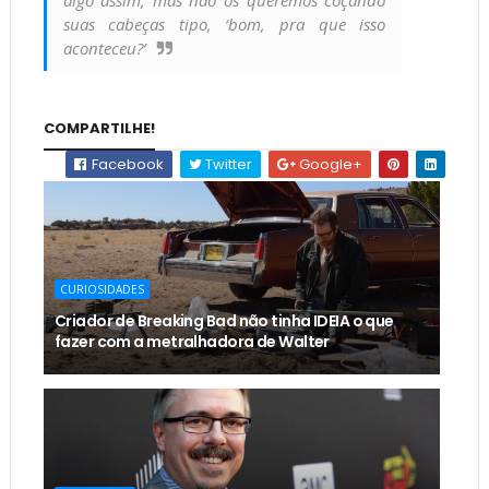
suas cabeças tipo, ‘bom, pra que isso
aconteceu?’
COMPARTILHE!
Facebook
Twitter
Google+
CURIOSIDADES
Criador de Breaking Bad não tinha IDEIA o que
fazer com a metralhadora de Walter