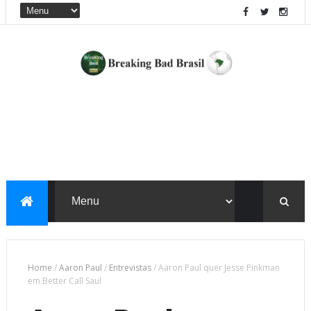
Home
/
Aaron Paul
/
Entrevistas
/
Aaron Paul quer Jesse Pinkman
em Better Call Saul