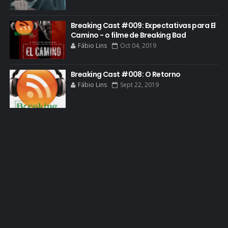
GRACEPOINT
GREENBRIER
Breaking Cast #009: Expectativas para El
Camino - o filme de Breaking Bad
GUIA DE EPISÓDIOS
Fábio Lins
Oct 04, 2019
GUS FRING
HCATV AWARDS
Breaking Cast #008: O Retorno
Fábio Lins
Sept 22, 2019
HCATV AWARDS 2022
HECTOR SALAMANCA
HOMENAGEM
ICONES
IMAGENS
INFOGRÁFICO
JANE MARGOLIS
JESSE PIKMAN
JESSE PLEMONS