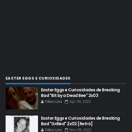
CHRISTOPHER COUSINS
CINEMA
COMIC CON
COMIC CON EXPERIENCE
COMIC-CON 2012
COMIC-CON 2013
COMIC-CON 2018
CONHEÇA BREAKING BAD
EASTER EGGS E CURIOSIDADES
CRITICS CHOICE AWARDS
Easter Eggs e Curiosidades de Breaking
Bad "Bit by a Dead Bee" 2x03
CURIOSIDADES
Fábio Lins
Apr 09, 2023
DGA AWARDS
DVD
Easter Eggs e Curiosidades de Breaking
Bad "Grilled" 2x02 [Retrô]
DEAN NORRIS
Fábio Lins
Nov 09, 2022