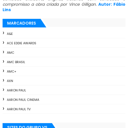
compromisso a obra criada por Vince Gilligan.
Autor: Fábio
Lins
MARCADORES
A&E
ACE EDDIE AWARDS
AMC
AMC BRASIL
AMC+
AXN
AARON PAUL
AARON PAUL CINEMA
AARON PAUL TV
ALL THE WAY
SITES DO GRUPO VS
ANIMAÇÃO