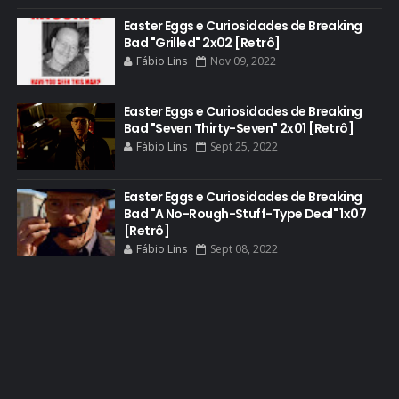
DVD
Easter Eggs e Curiosidades de Breaking
Bad "Grilled" 2x02 [Retrô]
DEAN NORRIS
Fábio Lins
Nov 09, 2022
DOCUMENTÁRIO
DOS HOMBRES MEZCAL
Easter Eggs e Curiosidades de Breaking
Bad "Seven Thirty-Seven" 2x01 [Retrô]
EASTER EGGS
Fábio Lins
Sept 25, 2022
EDITORIAL
EL CAMINO
Easter Eggs e Curiosidades de Breaking
Bad "A No-Rough-Stuff-Type Deal" 1x07
ELECTRIC DREAMS
[Retrô]
Fábio Lins
Sept 08, 2022
ELENCO 5ª TEMPORADA
EMMY
EMMY 2014
EMMY 2015
EMMY 2016
EMMY 2017