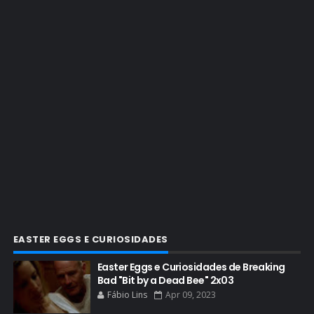
BRYAN CRANSTON CINEMA
BRYAN CRANSTON ESCRITOR
BRYAN CRANSTON TEATRO
CHRISTOPHER COUSINS
CINEMA
COMIC CON
COMIC CON EXPERIENCE
COMIC-CON 2012
COMIC-CON 2013
COMIC-CON 2018
CONHEÇA BREAKING BAD
EASTER EGGS E CURIOSIDADES
CRITICS CHOICE AWARDS
Easter Eggs e Curiosidades de Breaking
Bad "Bit by a Dead Bee" 2x03
CURIOSIDADES
Fábio Lins
Apr 09, 2023
DGA AWARDS