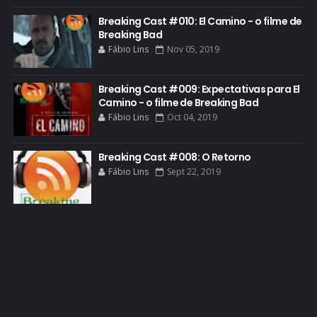
GLOBO
Breaking Cast #010: El Camino - o filme de
GOLDEN GLOBE
Breaking Bad
Fábio Lins
Nov 05, 2019
GRACEPOINT
GREENBRIER
Breaking Cast #009: Expectativas para El
Camino - o filme de Breaking Bad
GUIA DE EPISÓDIOS
Fábio Lins
Oct 04, 2019
GUS FRING
HCATV AWARDS
Breaking Cast #008: O Retorno
Fábio Lins
Sept 22, 2019
HCATV AWARDS 2022
HECTOR SALAMANCA
HOMENAGEM
ICONES
IMAGENS
INFOGRÁFICO
JANE MARGOLIS