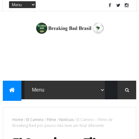
Home
/
El Camino
/
Filme
/
Notícias
/
El Camino – Filme de
Breaking Bad por pouco não teve um final diferente