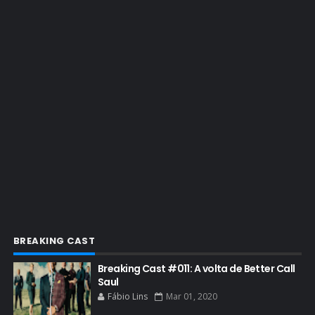
EMMY 2019
EMMY 2022
EMMY 2023
ENQUETES
ENTRETENIMENTO
ENTREVISTAS
ESPECIAL
ETHICS TRAINING COM KIM WEXLER
EVENTOS
FAR CRY 6
BREAKING CAST
FELIZ NATAL
Breaking Cast #011: A volta de Better Call
FILME
Saul
Fábio Lins
Mar 01, 2020
GIANCARLO ESPOSITO