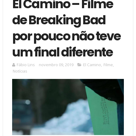
El Camino – Filme
de Breaking Bad
por pouco não teve
um final diferente
Fábio Lins
novembro 09, 2019
El Camino
,
Filme
,
Notícias