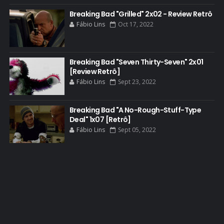
BETTER CALL SAUL
Breaking Bad "Grilled" 2x02 - Review Retrô
Fábio Lins
Oct 17, 2022
BLOOPERS
BLU-RAY
Breaking Bad "Seven Thirty-Seven" 2x01
BOB ODENKIRK
[Review Retrô]
BOB ODENKIRK CINEMA
Fábio Lins
Sept 23, 2022
BOB ODENKIRK TV
Breaking Bad "A No-Rough-Stuff-Type
BREAKING BAD ART PROJECT
Deal" 1x07 [Retrô]
BREAKING BAD HISTORY
Fábio Lins
Sept 05, 2022
BREAKING BAD DA VIDA REAL
BREAKING BAD: CRIMINAL ELEMENTS
BREAKING CAST
BREAKING SHOPPING
BRYAN CRANSTON