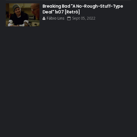
Breaking Bad "A No-Rough-Stuff-Type
BREAKING BAD ART PROJECT
Deal" 1x07 [Retrô]
BREAKING BAD HISTORY
Fábio Lins
Sept 05, 2022
BREAKING BAD DA VIDA REAL
BREAKING BAD: CRIMINAL ELEMENTS
BREAKING CAST
BREAKING SHOPPING
BRYAN CRANSTON
BRYAN CRANSTON CINEMA
BRYAN CRANSTON ESCRITOR
BRYAN CRANSTON TEATRO
CHRISTOPHER COUSINS
CINEMA
COMIC CON