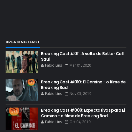
ESPECIAL
ETHICS TRAINING COM KIM WEXLER
EVENTOS
FAR CRY 6
BREAKING CAST
FELIZ NATAL
Breaking Cast #011: A volta de Better Call
FILME
Saul
Fábio Lins
Mar 01, 2020
GIANCARLO ESPOSITO
GLOBO
Breaking Cast #010: El Camino - o filme de
GOLDEN GLOBE
Breaking Bad
Fábio Lins
Nov 05, 2019
GRACEPOINT
GREENBRIER
Breaking Cast #009: Expectativas para El
Camino - o filme de Breaking Bad
GUIA DE EPISÓDIOS
Fábio Lins
Oct 04, 2019
GUS FRING