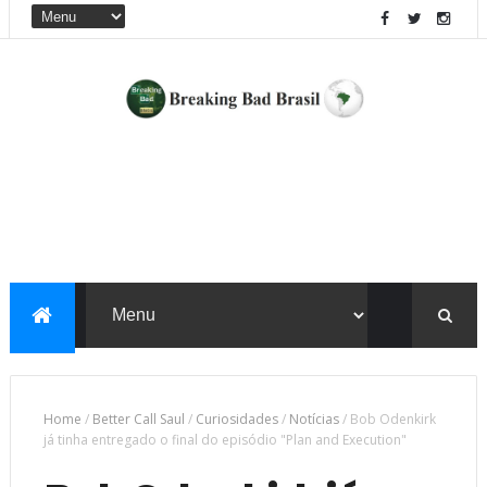
Home
/
Better Call Saul
/
Curiosidades
/
Notícias
/
Bob Odenkirk
já tinha entregado o final do episódio "Plan and Execution"