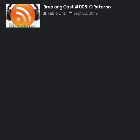
HCATV AWARDS
Breaking Cast #008: O Retorno
Fábio Lins
Sept 22, 2019
HCATV AWARDS 2022
HECTOR SALAMANCA
HOMENAGEM
ICONES
IMAGENS
INFOGRÁFICO
JANE MARGOLIS
JESSE PIKMAN
JESSE PLEMONS
JESSICA JONES
JOGOS
JONATHAN BANKS
KRYSTEN RITTER