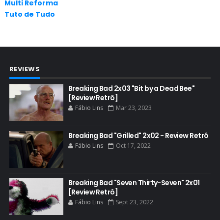
Multi Reforma
AUDIÊNCIA
Tuto de Tudo
AUDIÊNCIA GERAL
BAFTA
BADGER
REVIEWS
BAND
BASTIDORES
Breaking Bad 2x03 "Bit by a Dead Bee"
[Review Retrô]
BATTLE CREEK
Fábio Lins
Mar 23, 2023
BETSY BRANDT
BETTER CALL SAUL
Breaking Bad "Grilled" 2x02 - Review Retrô
Fábio Lins
Oct 17, 2022
BLOOPERS
BLU-RAY
Breaking Bad "Seven Thirty-Seven" 2x01
BOB ODENKIRK
[Review Retrô]
BOB ODENKIRK CINEMA
Fábio Lins
Sept 23, 2022
BOB ODENKIRK TV