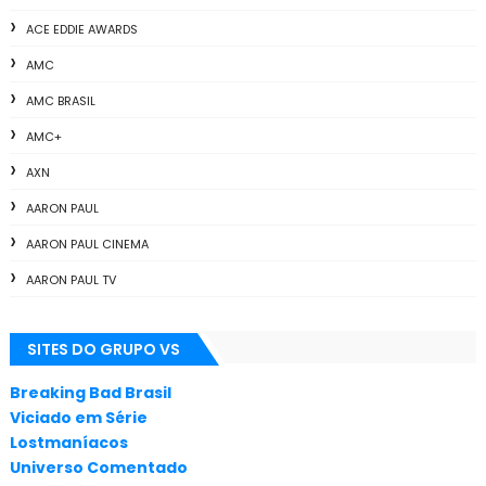
ACE EDDIE AWARDS
AMC
AMC BRASIL
AMC+
AXN
AARON PAUL
AARON PAUL CINEMA
AARON PAUL TV
ALL THE WAY
SITES DO GRUPO VS
ANIMAÇÃO
ANNA GUNN
Breaking Bad Brasil
Viciado em Série
APLICATIVOS
Lostmaníacos
ARTES
Universo Comentado