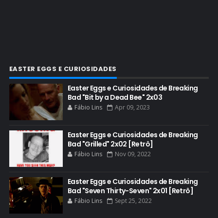
COMIC CON EXPERIENCE
COMIC-CON 2012
COMIC-CON 2013
COMIC-CON 2018
CONHEÇA BREAKING BAD
EASTER EGGS E CURIOSIDADES
CRITICS CHOICE AWARDS
Easter Eggs e Curiosidades de Breaking
Bad "Bit by a Dead Bee" 2x03
CURIOSIDADES
Fábio Lins
Apr 09, 2023
DGA AWARDS
DVD
Easter Eggs e Curiosidades de Breaking
Bad "Grilled" 2x02 [Retrô]
DEAN NORRIS
Fábio Lins
Nov 09, 2022
DOCUMENTÁRIO
DOS HOMBRES MEZCAL
Easter Eggs e Curiosidades de Breaking
Bad "Seven Thirty-Seven" 2x01 [Retrô]
EASTER EGGS
Fábio Lins
Sept 25, 2022
EDITORIAL