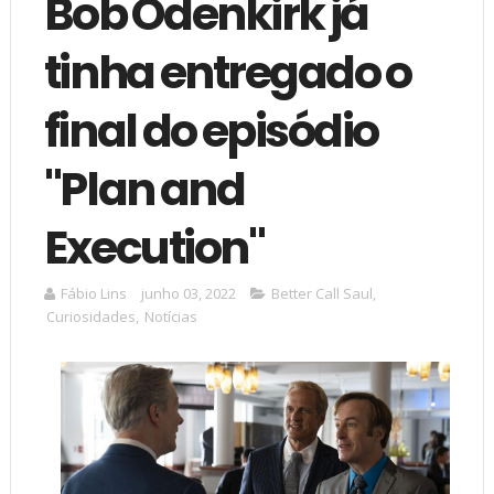
Bob Odenkirk já
tinha entregado o
final do episódio
"Plan and
Execution"
Fábio Lins
junho 03, 2022
Better Call Saul
,
Curiosidades
,
Notícias