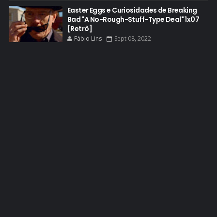
EL CAMINO
Easter Eggs e Curiosidades de Breaking
Bad "A No-Rough-Stuff-Type Deal" 1x07
ELECTRIC DREAMS
[Retrô]
Fábio Lins
Sept 08, 2022
ELENCO 5ª TEMPORADA
EMMY
EMMY 2014
EMMY 2015
EMMY 2016
EMMY 2017
EMMY 2019
EMMY 2022
EMMY 2023
ENQUETES
ENTRETENIMENTO
ENTREVISTAS