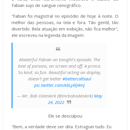
Fabian sujo de sangue cenográfico.
“Fabian foi magistral no episódio de hoje à noite. O
melhor das pessoas, na tela e fora. Tão gentil, tão
divertido. Bela atuação em exibição, não fica melhor”,
ele escreveu na legenda da imagem.
Masterful Fabian on tonight’s episode. The
best of persons, on screen and off. A prince.
So kind, so fun. Beautiful acting on display,
doesn’t get better
#bettercallsaul
pic.twitter.com/e6Ly6lJ4mj
— Mr. Bob Odenkirk (@mrbobodenkirk)
May
24, 2022
Ele se desculpou:
“Bem, a verdade deve ser dita. Estraguei tudo. Eu