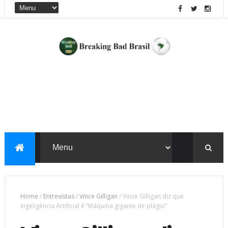
Home
/
Entrevistas
/
Vince Gilligan
/
Vince Gilligan diz que
Ingeligência Artificial é “Máquina gigante de plágio”