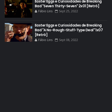
Easter Eggs e Curiosidades de Breaking
Bad "Seven Thirty-Seven" 2x01 [Retrô]
EASTER EGGS
Fábio Lins
Sept 25, 2022
EDITORIAL
EL CAMINO
Easter Eggs e Curiosidades de Breaking
Bad "A No-Rough-Stuff-Type Deal" 1x07
ELECTRIC DREAMS
[Retrô]
Fábio Lins
Sept 08, 2022
ELENCO 5ª TEMPORADA
EMMY
EMMY 2014
EMMY 2015
EMMY 2016
EMMY 2017
EMMY 2019
EMMY 2022
EMMY 2023