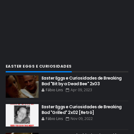
CINEMA
COMIC CON
COMIC CON EXPERIENCE
COMIC-CON 2012
COMIC-CON 2013
COMIC-CON 2018
CONHEÇA BREAKING BAD
EASTER EGGS E CURIOSIDADES
CRITICS CHOICE AWARDS
Easter Eggs e Curiosidades de Breaking
Bad "Bit by a Dead Bee" 2x03
CURIOSIDADES
Fábio Lins
Apr 09, 2023
DGA AWARDS
DVD
Easter Eggs e Curiosidades de Breaking
Bad "Grilled" 2x02 [Retrô]
DEAN NORRIS
Fábio Lins
Nov 09, 2022
DOCUMENTÁRIO
DOS HOMBRES MEZCAL