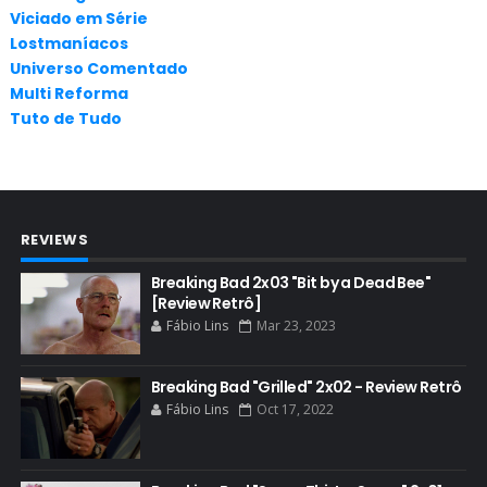
Viciado em Série
APLICATIVOS
Lostmaníacos
ARTES
Universo Comentado
Multi Reforma
AUDIÊNCIA
Tuto de Tudo
AUDIÊNCIA GERAL
BAFTA
BADGER
REVIEWS
BAND
BASTIDORES
Breaking Bad 2x03 "Bit by a Dead Bee"
[Review Retrô]
BATTLE CREEK
Fábio Lins
Mar 23, 2023
BETSY BRANDT
BETTER CALL SAUL
Breaking Bad "Grilled" 2x02 - Review Retrô
Fábio Lins
Oct 17, 2022
BLOOPERS
BLU-RAY