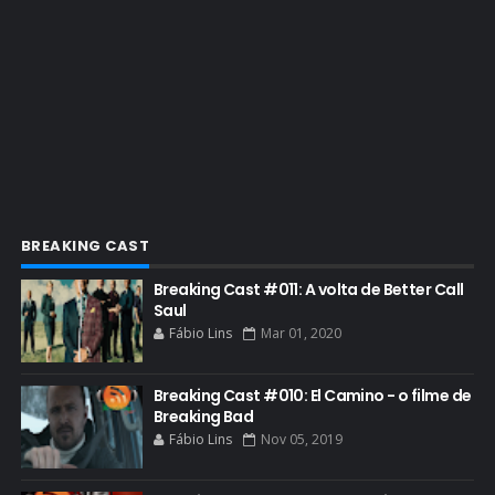
ENQUETES
ENTRETENIMENTO
ENTREVISTAS
ESPECIAL
ETHICS TRAINING COM KIM WEXLER
EVENTOS
FAR CRY 6
BREAKING CAST
FELIZ NATAL
Breaking Cast #011: A volta de Better Call
FILME
Saul
Fábio Lins
Mar 01, 2020
GIANCARLO ESPOSITO
GLOBO
Breaking Cast #010: El Camino - o filme de
GOLDEN GLOBE
Breaking Bad
Fábio Lins
Nov 05, 2019
GRACEPOINT
GREENBRIER