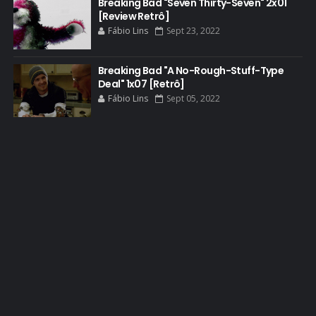
Breaking Bad "Seven Thirty-Seven" 2x01
BOB ODENKIRK
[Review Retrô]
BOB ODENKIRK CINEMA
Fábio Lins
Sept 23, 2022
BOB ODENKIRK TV
Breaking Bad "A No-Rough-Stuff-Type
BREAKING BAD ART PROJECT
Deal" 1x07 [Retrô]
BREAKING BAD HISTORY
Fábio Lins
Sept 05, 2022
BREAKING BAD DA VIDA REAL
BREAKING BAD: CRIMINAL ELEMENTS
BREAKING CAST
BREAKING SHOPPING
BRYAN CRANSTON
BRYAN CRANSTON CINEMA
BRYAN CRANSTON ESCRITOR
BRYAN CRANSTON TEATRO
CHRISTOPHER COUSINS