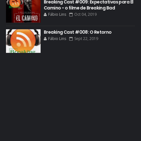
Breaking Cast #009: Expectativas para El
Camino - o filme de Breaking Bad
GUIA DE EPISÓDIOS
Fábio Lins
Oct 04, 2019
GUS FRING
HCATV AWARDS
Breaking Cast #008: O Retorno
Fábio Lins
Sept 22, 2019
HCATV AWARDS 2022
HECTOR SALAMANCA
HOMENAGEM
ICONES
IMAGENS
INFOGRÁFICO
JANE MARGOLIS
JESSE PIKMAN
JESSE PLEMONS
JESSICA JONES