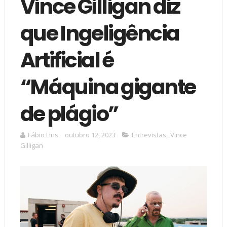
Vince Gilligan diz
que Ingeligência
Artificial é
“Máquina gigante
de plágio”
Fábio Lins
outubro 12, 2023
Entrevistas
,
Vince
Gilligan