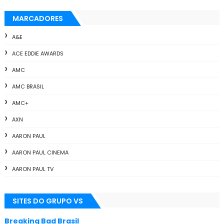
MARCADORES
A&E
ACE EDDIE AWARDS
AMC
AMC BRASIL
AMC+
AXN
AARON PAUL
AARON PAUL CINEMA
AARON PAUL TV
ALL THE WAY
SITES DO GRUPO VS
ANIMAÇÃO
ANNA GUNN
Breaking Bad Brasil