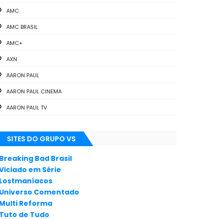
AMC
AMC BRASIL
AMC+
AXN
AARON PAUL
AARON PAUL CINEMA
AARON PAUL TV
ALL THE WAY
SITES DO GRUPO VS
ANIMAÇÃO
ANNA GUNN
Breaking Bad Brasil
Viciado em Série
APLICATIVOS
Lostmaníacos
ARTES
Universo Comentado
Multi Reforma
AUDIÊNCIA
Tuto de Tudo