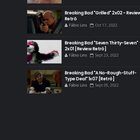
Breaking Bad "Grilled" 2x02 - Revie
Retrô
Fábio Lins
Oct 17, 2022
Breaking Bad "Seven Thirty-Seven"
2x01 [Review Retrô]
Fábio Lins
Sept 23, 2022
Breaking Bad "A No-Rough-Stuff-
Type Deal" 1x07 [Retrô]
Fábio Lins
Sept 05, 2022