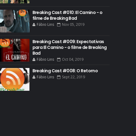
COMIC-CON 2013
Breaking Cast #010: El Camino - o
filme de Breaking Bad
COMIC-CON 2018
Fábio Lins
Nov 05, 2019
CONHEÇA BREAKING BAD
CRITICS CHOICE AWARDS
Breaking Cast #009: Expectativas
para El Camino - o filme de Breaking
CURIOSIDADES
Bad
Fábio Lins
Oct 04, 2019
DGA AWARDS
DVD
Breaking Cast #008: O Retorno
Fábio Lins
Sept 22, 2019
DEAN NORRIS
DOCUMENTÁRIO
DOS HOMBRES MEZCAL
EASTER EGGS
EDITORIAL
EL CAMINO