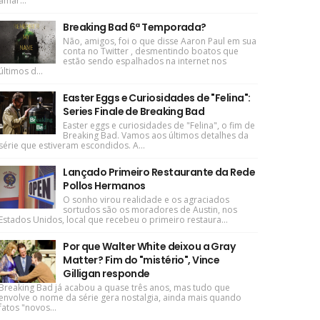
amar...
Breaking Bad 6ª Temporada?
Não, amigos, foi o que disse Aaron Paul em sua
conta no Twitter , desmentindo boatos que
estão sendo espalhados na internet nos
últimos d...
Easter Eggs e Curiosidades de "Felina":
Series Finale de Breaking Bad
Easter eggs e curiosidades de "Felina", o fim de
Breaking Bad. Vamos aos últimos detalhes da
série que estiveram escondidos. A...
Lançado Primeiro Restaurante da Rede
Pollos Hermanos
O sonho virou realidade e os agraciados
sortudos são os moradores de Austin, nos
Estados Unidos, local que recebeu o primeiro restaura...
Por que Walter White deixou a Gray
Matter? Fim do "mistério", Vince
Gilligan responde
Breaking Bad já acabou a quase três anos, mas tudo que
envolve o nome da série gera nostalgia, ainda mais quando
fatos "novos...