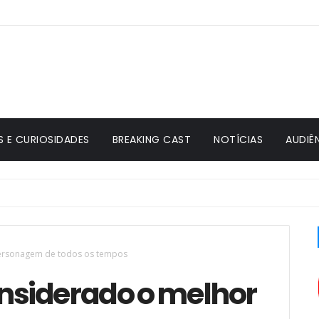
S E CURIOSIDADES
BREAKING CAST
NOTÍCIAS
AUDIÊ
 Bad, relembra Bryan Cranston: "Mudaram tudo"
personagem de todos os tempos
onsiderado o melhor