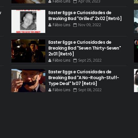
Fábio Lins
Apr 09, 2023
w
Easter Eggs e Curiosidades de
Breaking Bad "Grilled" 2x02 [Retrô]
Fábio Lins
Nov 09, 2022
Easter Eggs e Curiosidades de
Breaking Bad "Seven Thirty-Seven"
2x01 [Retrô]
Fábio Lins
Sept 25, 2022
Easter Eggs e Curiosidades de
Breaking Bad "A No-Rough-Stuff-
Type Deal" 1x07 [Retrô]
Fábio Lins
Sept 08, 2022