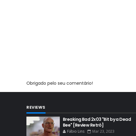
Obrigado pelo seu comentário!
REVIEWS
Breaking Bad 2x03 "Bit by a Dead
Bee" [Review Retrô]
Fábio Lins
Mar 23, 2023