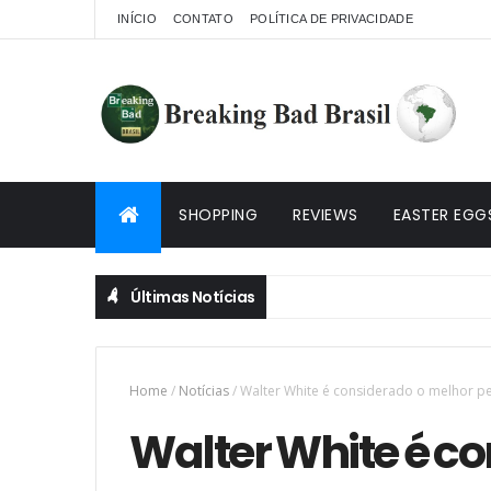
INÍCIO
CONTATO
POLÍTICA DE PRIVACIDADE
SHOPPING
REVIEWS
EASTER EGG
Últimas Notícias
O dia que roubaram o roteiro do fim de Breaking
CURIOSIDADES
Home
/
Notícias
/
Walter White é considerado o melhor 
Walter White é c