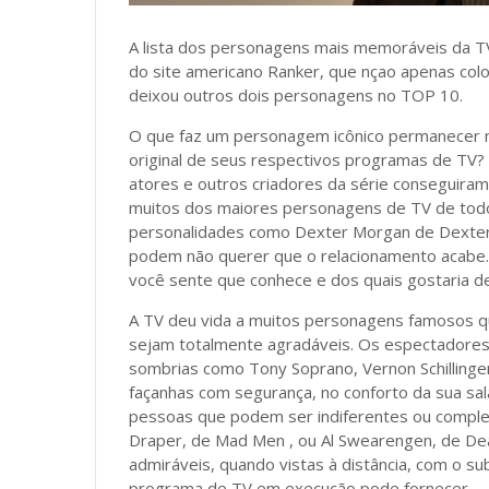
A lista dos personagens mais memoráveis ​​da T
do site americano Ranker, que nçao apenas col
deixou outros dois personagens no TOP 10.
O que faz um personagem icônico permanecer n
original de seus respectivos programas de TV? 
atores e outros criadores da série conseguira
muitos dos maiores personagens de TV de todo
personalidades como Dexter Morgan de Dexter.
podem não querer que o relacionamento acabe
você sente que conhece e dos quais gostaria d
A TV deu vida a muitos personagens famosos 
sejam totalmente agradáveis. Os espectadores
sombrias como Tony Soprano, Vernon Schillinge
façanhas com segurança, no conforto da sua sa
pessoas que podem ser indiferentes ou complet
Draper, de Mad Men , ou Al Swearengen, de 
admiráveis, quando vistas à distância, com o s
programa de TV em execução pode fornecer.