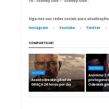
10 - Scooby Doo – “Scooby-Doo”.
Siga-nos nas redes sociais para atualizações
Instagram
-
Youtube
-
Twitter
COMPARTILHE!
ANÔNIMO
NOTÍCIAS
Anônimo 2: F
Assista Breaking Bad de
protagoniz
GRAÇA 24 horas por dia
Odenkirk ga