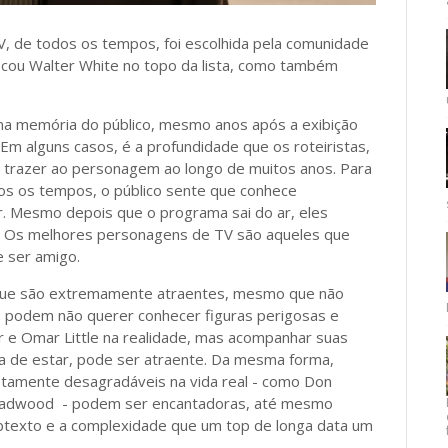
V, de todos os tempos, foi escolhida pela comunidade
ocou Walter White no topo da lista, como também
a memória do público, mesmo anos após a exibição
Em alguns casos, é a profundidade que os roteiristas,
m trazer ao personagem ao longo de muitos anos. Para
s os tempos, o público sente que conhece
 Mesmo depois que o programa sai do ar, eles
. Os melhores personagens de TV são aqueles que
e ser amigo.
que são extremamente atraentes, mesmo que não
 podem não querer conhecer figuras perigosas e
r e Omar Little na realidade, mas acompanhar suas
la de estar, pode ser atraente. Da mesma forma,
amente desagradáveis ​​na vida real - como Don
Deadwood - podem ser encantadoras, até mesmo
ubtexto e a complexidade que um top de longa data um