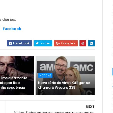
 diárias:
-
Facebook
Facebook
Twitter
Google+
NOTÍCIAS
ilme eletrizante
ado por Bob
Nova série de Vince Gilligan se
nha sequência
chamará Wycaro 339
NEXT
Vídeo: Todos os personagens que passaram de