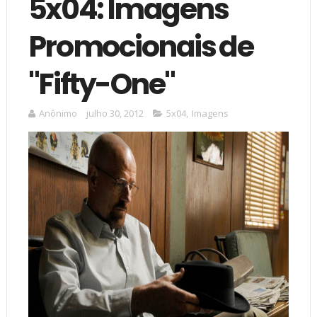
5x04: Imagens
Promocionais de
"Fifty-One"
Anônimo
julho 30, 2012
5x04
,
Imagens