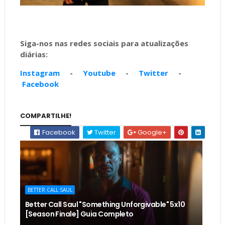
Siga-nos nas redes sociais para atualizações
diárias:
Instagram
-
Youtube
-
Twitter
-
Facebook
COMPARTILHE!
Facebook
Twitter
Google+
BETTER CALL SAUL
Better Call Saul "Something Unforgivable" 5x10
[Season Finale] Guia Completo