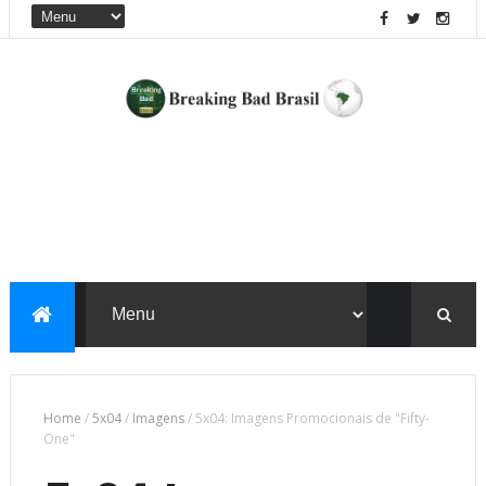
Home
/
5x04
/
Imagens
/
5x04: Imagens Promocionais de "Fifty-
One"