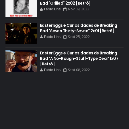
Bad "Grilled" 2x02 [Retrô]
DEAN NORRIS
Fábio Lins
Nov 09, 2022
DOCUMENTÁRIO
DOS HOMBRES MEZCAL
Easter Eggs e Curiosidades de Breaking
Bad "Seven Thirty-Seven" 2x01 [Retrô]
EASTER EGGS
Fábio Lins
Sept 25, 2022
EDITORIAL
EL CAMINO
Easter Eggs e Curiosidades de Breaking
Bad "A No-Rough-Stuff-Type Deal" 1x07
ELECTRIC DREAMS
[Retrô]
Fábio Lins
Sept 08, 2022
ELENCO 5ª TEMPORADA
EMMY
EMMY 2014
EMMY 2015
EMMY 2016
EMMY 2017
EMMY 2019