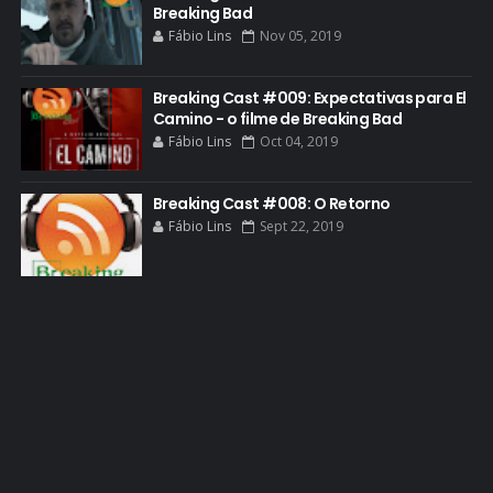
GOLDEN GLOBE
Breaking Bad
Fábio Lins
Nov 05, 2019
GRACEPOINT
GREENBRIER
Breaking Cast #009: Expectativas para El
Camino - o filme de Breaking Bad
GUIA DE EPISÓDIOS
Fábio Lins
Oct 04, 2019
GUS FRING
HCATV AWARDS
Breaking Cast #008: O Retorno
Fábio Lins
Sept 22, 2019
HCATV AWARDS 2022
HECTOR SALAMANCA
HOMENAGEM
ICONES
IMAGENS
INFOGRÁFICO
JANE MARGOLIS
JESSE PIKMAN