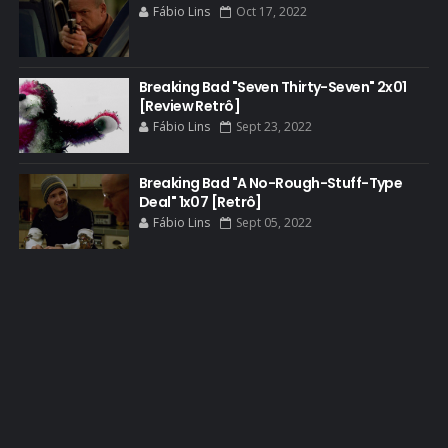
Fábio Lins
Oct 17, 2022
BLOOPERS
BLU-RAY
Breaking Bad "Seven Thirty-Seven" 2x01
BOB ODENKIRK
[Review Retrô]
BOB ODENKIRK CINEMA
Fábio Lins
Sept 23, 2022
BOB ODENKIRK TV
Breaking Bad "A No-Rough-Stuff-Type
BREAKING BAD ART PROJECT
Deal" 1x07 [Retrô]
BREAKING BAD HISTORY
Fábio Lins
Sept 05, 2022
BREAKING BAD DA VIDA REAL
BREAKING BAD: CRIMINAL ELEMENTS
BREAKING CAST
BREAKING SHOPPING
BRYAN CRANSTON
BRYAN CRANSTON CINEMA