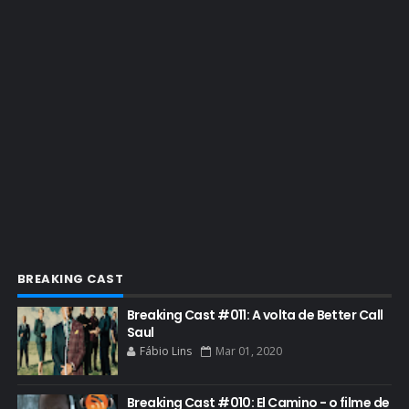
EMMY 2022
EMMY 2023
ENQUETES
ENTRETENIMENTO
ENTREVISTAS
ESPECIAL
ETHICS TRAINING COM KIM WEXLER
EVENTOS
FAR CRY 6
BREAKING CAST
FELIZ NATAL
Breaking Cast #011: A volta de Better Call
FILME
Saul
Fábio Lins
Mar 01, 2020
GIANCARLO ESPOSITO
GLOBO
Breaking Cast #010: El Camino - o filme de