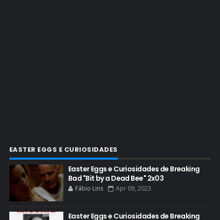
BRYAN CRANSTON ESCRITOR
BRYAN CRANSTON TEATRO
CHRISTOPHER COUSINS
CINEMA
COMIC CON
COMIC CON EXPERIENCE
COMIC-CON 2012
COMIC-CON 2013
COMIC-CON 2018
CONHEÇA BREAKING BAD
EASTER EGGS E CURIOSIDADES
CRITICS CHOICE AWARDS
Easter Eggs e Curiosidades de Breaking
Bad "Bit by a Dead Bee" 2x03
CURIOSIDADES
Fábio Lins
Apr 09, 2023
DGA AWARDS
DVD
Easter Eggs e Curiosidades de Breaking