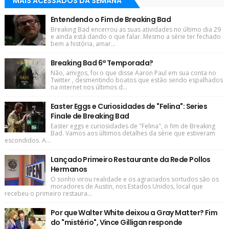
MAIS ACESSADOS DA SEMANA
Entendendo o Fim de Breaking Bad
Breaking Bad encerrou as suas atividades no último dia 29
e ainda está dando o que falar. Mesmo a série ter fechado
bem a história, amar...
Breaking Bad 6ª Temporada?
Não, amigos, foi o que disse Aaron Paul em sua conta no
Twitter , desmentindo boatos que estão sendo espalhados
na internet nos últimos d...
Easter Eggs e Curiosidades de "Felina": Series
Finale de Breaking Bad
Easter eggs e curiosidades de "Felina", o fim de Breaking
Bad. Vamos aos últimos detalhes da série que estiveram
escondidos. A...
Lançado Primeiro Restaurante da Rede Pollos
Hermanos
O sonho virou realidade e os agraciados sortudos são os
moradores de Austin, nos Estados Unidos, local que
recebeu o primeiro restaura...
Por que Walter White deixou a Gray Matter? Fim
do "mistério", Vince Gilligan responde