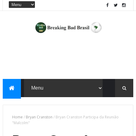
Home
/
Bryan Cranston
/
Bryan Cranston Participa da Reunião
"Malcolm"