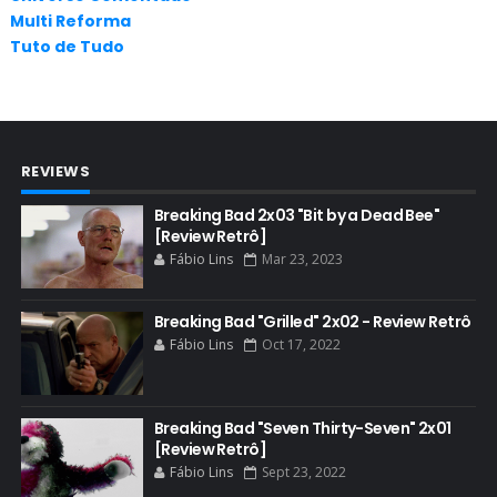
Multi Reforma
AUDIÊNCIA
Tuto de Tudo
AUDIÊNCIA GERAL
BAFTA
BADGER
REVIEWS
BAND
BASTIDORES
Breaking Bad 2x03 "Bit by a Dead Bee"
[Review Retrô]
BATTLE CREEK
Fábio Lins
Mar 23, 2023
BETSY BRANDT
BETTER CALL SAUL
Breaking Bad "Grilled" 2x02 - Review Retrô
Fábio Lins
Oct 17, 2022
BLOOPERS
BLU-RAY
Breaking Bad "Seven Thirty-Seven" 2x01
BOB ODENKIRK
[Review Retrô]
BOB ODENKIRK CINEMA
Fábio Lins
Sept 23, 2022