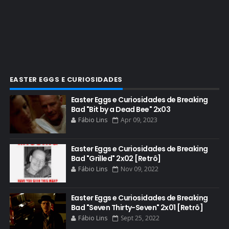
COMIC CON EXPERIENCE
COMIC-CON 2012
COMIC-CON 2013
COMIC-CON 2018
CONHEÇA BREAKING BAD
EASTER EGGS E CURIOSIDADES
CRITICS CHOICE AWARDS
Easter Eggs e Curiosidades de Breaking
Bad "Bit by a Dead Bee" 2x03
CURIOSIDADES
Fábio Lins
Apr 09, 2023
DGA AWARDS
DVD
Easter Eggs e Curiosidades de Breaking
Bad "Grilled" 2x02 [Retrô]
DEAN NORRIS
Fábio Lins
Nov 09, 2022
DOCUMENTÁRIO
DOS HOMBRES MEZCAL
Easter Eggs e Curiosidades de Breaking
Bad "Seven Thirty-Seven" 2x01 [Retrô]
EASTER EGGS
Fábio Lins
Sept 25, 2022
EDITORIAL