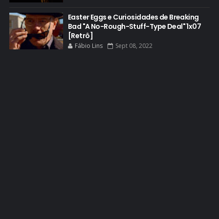
EL CAMINO
Easter Eggs e Curiosidades de Breaking
Bad "A No-Rough-Stuff-Type Deal" 1x07
ELECTRIC DREAMS
[Retrô]
Fábio Lins
Sept 08, 2022
ELENCO 5ª TEMPORADA
EMMY
EMMY 2014
EMMY 2015
EMMY 2016
EMMY 2017
EMMY 2019
EMMY 2022
EMMY 2023
ENQUETES
ENTRETENIMENTO