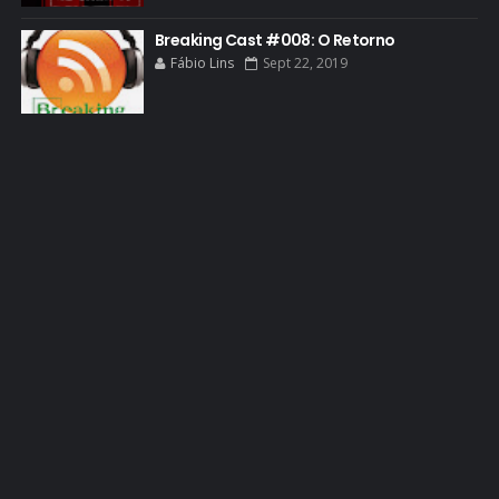
HCATV AWARDS
Breaking Cast #008: O Retorno
Fábio Lins
Sept 22, 2019
HCATV AWARDS 2022
HECTOR SALAMANCA
HOMENAGEM
ICONES
IMAGENS
INFOGRÁFICO
JANE MARGOLIS
JESSE PIKMAN
JESSE PLEMONS
JESSICA JONES
JOGOS
JONATHAN BANKS