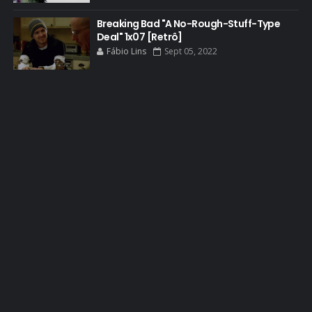
BOB ODENKIRK TV
Breaking Bad "A No-Rough-Stuff-Type
BREAKING BAD ART PROJECT
Deal" 1x07 [Retrô]
BREAKING BAD HISTORY
Fábio Lins
Sept 05, 2022
BREAKING BAD DA VIDA REAL
BREAKING BAD: CRIMINAL ELEMENTS
BREAKING CAST
BREAKING SHOPPING
BRYAN CRANSTON
BRYAN CRANSTON CINEMA
BRYAN CRANSTON ESCRITOR
BRYAN CRANSTON TEATRO
CHRISTOPHER COUSINS
CINEMA
COMIC CON