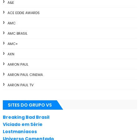
A&E
ACE EDDIE AWARDS
AMC
AMC BRASIL
AMC+
AXN
AARON PAUL
AARON PAUL CINEMA
AARON PAUL TV
ALL THE WAY
SITES DO GRUPO VS
ANIMAÇÃO
ANNA GUNN
Breaking Bad Brasil
Viciado em Série
APLICATIVOS
Lostmaníacos
ARTES
Universo Comentado