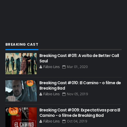
ENTREVISTAS
ESPECIAL
ETHICS TRAINING COM KIM WEXLER
EVENTOS
FAR CRY 6
BREAKING CAST
FELIZ NATAL
Breaking Cast #011: A volta de Better Call
FILME
Saul
Fábio Lins
Mar 01, 2020
GIANCARLO ESPOSITO
GLOBO
Breaking Cast #010: El Camino - o filme de
GOLDEN GLOBE
Breaking Bad
Fábio Lins
Nov 05, 2019
GRACEPOINT
GREENBRIER
Breaking Cast #009: Expectativas para El
Camino - o filme de Breaking Bad
GUIA DE EPISÓDIOS
Fábio Lins
Oct 04, 2019
GUS FRING