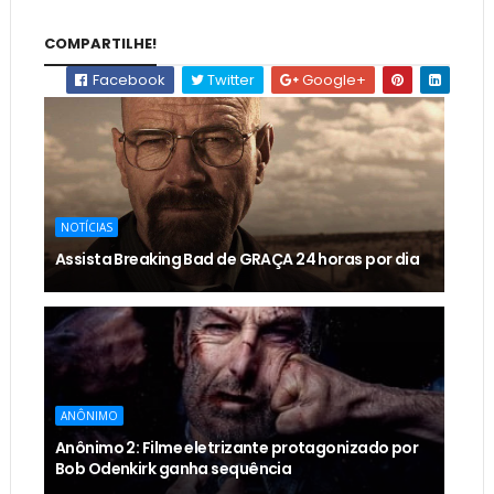
COMPARTILHE!
Facebook
Twitter
Google+
NOTÍCIAS
Assista Breaking Bad de GRAÇA 24 horas por dia
ANÔNIMO
Anônimo 2: Filme eletrizante protagonizado por
Bob Odenkirk ganha sequência