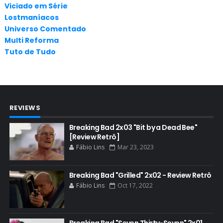
Viciado em Série
APLICATIVOS
Lostmaníacos
ARTES
Universo Comentado
Multi Reforma
AUDIÊNCIA
Tuto de Tudo
AUDIÊNCIA GERAL
BAFTA
BADGER
REVIEWS
BAND
BASTIDORES
Breaking Bad 2x03 "Bit by a Dead Bee"
[Review Retrô]
BATTLE CREEK
Fábio Lins
Mar 23, 2023
BETSY BRANDT
BETTER CALL SAUL
Breaking Bad "Grilled" 2x02 - Review Retrô
Fábio Lins
Oct 17, 2022
BLOOPERS
BLU-RAY
Breaking Bad "Seven Thirty-Seven" 2x01
BOB ODENKIRK