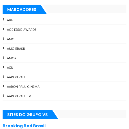
MARCADORES
A&E
ACE EDDIE AWARDS
AMC
AMC BRASIL
AMC+
AXN
AARON PAUL
AARON PAUL CINEMA
AARON PAUL TV
ALL THE WAY
SITES DO GRUPO VS
ANIMAÇÃO
ANNA GUNN
Breaking Bad Brasil