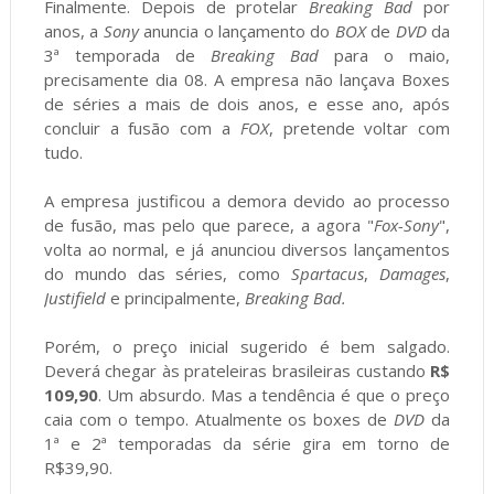
Finalmente. Depois de protelar
Breaking Bad
por
anos, a
Sony
anuncia o lançamento do
BOX
de
DVD
da
3ª temporada de
Breaking Bad
para o maio,
precisamente dia 08. A empresa não lançava Boxes
de séries a mais de dois anos, e esse ano, após
concluir a fusão com a
FOX
, pretende voltar com
tudo.
A empresa justificou a demora devido ao processo
de fusão, mas pelo que parece, a agora "
Fox-Sony
",
volta ao normal, e já anunciou diversos lançamentos
do mundo das séries, como
Spartacus
,
Damages
,
Justifield
e principalmente,
Breaking Bad.
Porém, o preço inicial sugerido é bem salgado.
Deverá chegar às prateleiras brasileiras custando
R$
109,90
. Um absurdo. Mas a tendência é que o preço
caia com o tempo. Atualmente os boxes de
DVD
da
1ª e 2ª temporadas da série gira em torno de
R$39,90.