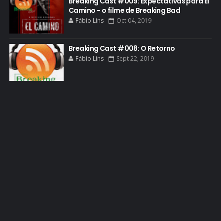
Breaking Cast #009: Expectativas para El
Camino - o filme de Breaking Bad
GUIA DE EPISÓDIOS
Fábio Lins
Oct 04, 2019
GUS FRING
HCATV AWARDS
Breaking Cast #008: O Retorno
Fábio Lins
Sept 22, 2019
HCATV AWARDS 2022
HECTOR SALAMANCA
HOMENAGEM
ICONES
IMAGENS
INFOGRÁFICO
JANE MARGOLIS
JESSE PIKMAN
JESSE PLEMONS
JESSICA JONES