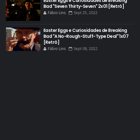
Easter Eggs e Curiosidades de Breaking
Bad "Seven Thirty-Seven" 2x01 [Retrô]
EASTER EGGS
Fábio Lins
Sept 25, 2022
EDITORIAL
EL CAMINO
Easter Eggs e Curiosidades de Breaking
Bad "A No-Rough-Stuff-Type Deal" 1x07
ELECTRIC DREAMS
[Retrô]
Fábio Lins
Sept 08, 2022
ELENCO 5ª TEMPORADA
EMMY
EMMY 2014
EMMY 2015
EMMY 2016
EMMY 2017
EMMY 2019
EMMY 2022
EMMY 2023