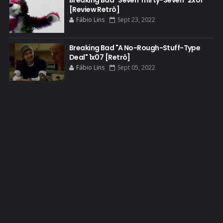
[Review Retrô]
BOB ODENKIRK CINEMA
Fábio Lins
Sept 23, 2022
BOB ODENKIRK TV
Breaking Bad "A No-Rough-Stuff-Type
BREAKING BAD ART PROJECT
Deal" 1x07 [Retrô]
BREAKING BAD HISTORY
Fábio Lins
Sept 05, 2022
BREAKING BAD DA VIDA REAL
BREAKING BAD: CRIMINAL ELEMENTS
BREAKING CAST
BREAKING SHOPPING
BRYAN CRANSTON
BRYAN CRANSTON CINEMA
BRYAN CRANSTON ESCRITOR
BRYAN CRANSTON TEATRO
CHRISTOPHER COUSINS