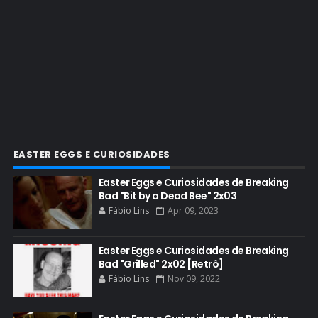
CINEMA
COMIC CON
COMIC CON EXPERIENCE
COMIC-CON 2012
COMIC-CON 2013
COMIC-CON 2018
CONHEÇA BREAKING BAD
EASTER EGGS E CURIOSIDADES
CRITICS CHOICE AWARDS
Easter Eggs e Curiosidades de Breaking
Bad "Bit by a Dead Bee" 2x03
CURIOSIDADES
Fábio Lins
Apr 09, 2023
DGA AWARDS
DVD
Easter Eggs e Curiosidades de Breaking
Bad "Grilled" 2x02 [Retrô]
DEAN NORRIS
Fábio Lins
Nov 09, 2022
DOCUMENTÁRIO
DOS HOMBRES MEZCAL