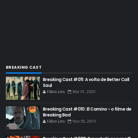
ENQUETES
ENTRETENIMENTO
ENTREVISTAS
ESPECIAL
ETHICS TRAINING COM KIM WEXLER
EVENTOS
FAR CRY 6
BREAKING CAST
FELIZ NATAL
Breaking Cast #011: A volta de Better Call
FILME
Saul
Fábio Lins
Mar 01, 2020
GIANCARLO ESPOSITO
GLOBO
Breaking Cast #010: El Camino - o filme de
GOLDEN GLOBE
Breaking Bad
Fábio Lins
Nov 05, 2019
GRACEPOINT
GREENBRIER