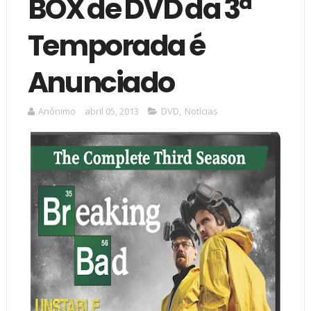
BOX de DVD da 3ª
Temporada é
Anunciado
Anônimo
abril 05, 2013
DVD
,
Notícias