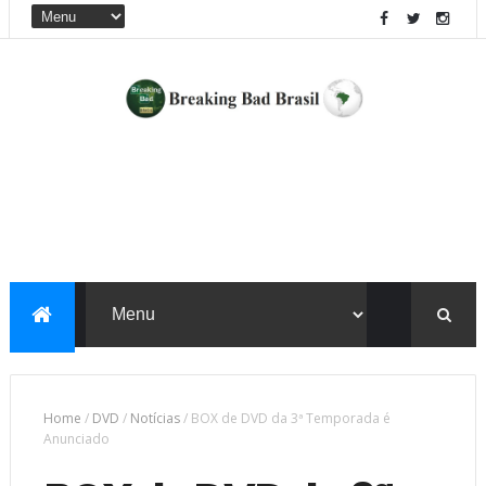
Home
/
DVD
/
Notícias
/
BOX de DVD da 3ª Temporada é
Anunciado