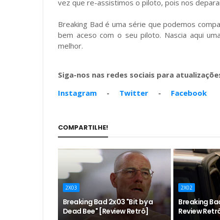
vez que re-assistimos o piloto, pois nos depar
Breaking Bad é uma série que podemos compara
bem aceso com o seu piloto. Nascia aqui um
melhor.
Siga-nos nas redes sociais para atualizações
Instagram
-
Twitter
-
Facebook
COMPARTILHE!
2X03
2X02
Breaking Bad 2x03 "Bit by a
Breaking Bad
Dead Bee" [Review Retrô]
Review Retr