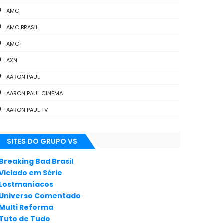
AMC
AMC BRASIL
AMC+
AXN
AARON PAUL
AARON PAUL CINEMA
AARON PAUL TV
ALL THE WAY
SITES DO GRUPO VS
ANIMAÇÃO
ANNA GUNN
Breaking Bad Brasil
Viciado em Série
APLICATIVOS
Lostmaníacos
ARTES
Universo Comentado
Multi Reforma
AUDIÊNCIA
Tuto de Tudo