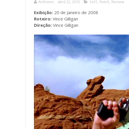
Anônimo
abril 22, 2015
1x01
,
Retrô
,
Review
Exibição:
20 de Janeiro de 2008
Roteiro:
Vince Gilligan
Direção:
Vince Gilligan