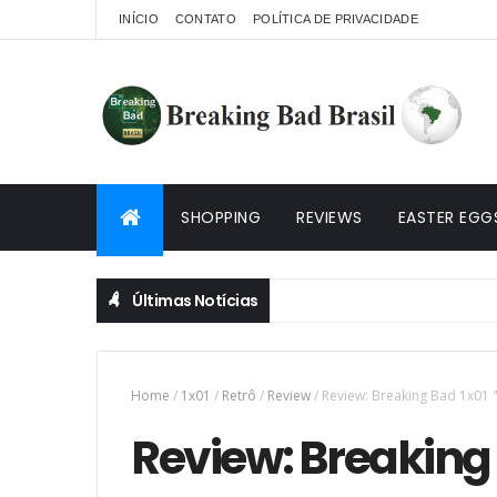
INÍCIO
CONTATO
POLÍTICA DE PRIVACIDADE
SHOPPING
REVIEWS
EASTER EGG
Últimas Notícias
Home
/
1x01
/
Retrô
/
Review
/
Review: Breaking Bad 1x01 "
Review: Breaking B