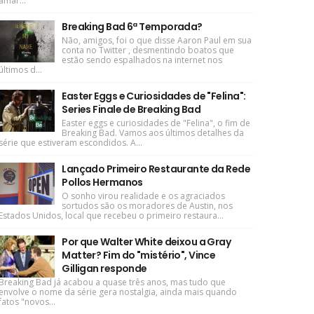
amar...
Breaking Bad 6ª Temporada?
Não, amigos, foi o que disse Aaron Paul em sua
conta no Twitter , desmentindo boatos que
estão sendo espalhados na internet nos
últimos d...
Easter Eggs e Curiosidades de "Felina":
Series Finale de Breaking Bad
Easter eggs e curiosidades de "Felina", o fim de
Breaking Bad. Vamos aos últimos detalhes da
série que estiveram escondidos. A...
Lançado Primeiro Restaurante da Rede
Pollos Hermanos
O sonho virou realidade e os agraciados
sortudos são os moradores de Austin, nos
Estados Unidos, local que recebeu o primeiro restaura...
Por que Walter White deixou a Gray
Matter? Fim do "mistério", Vince
Gilligan responde
Breaking Bad já acabou a quase três anos, mas tudo que
envolve o nome da série gera nostalgia, ainda mais quando
fatos "novos...