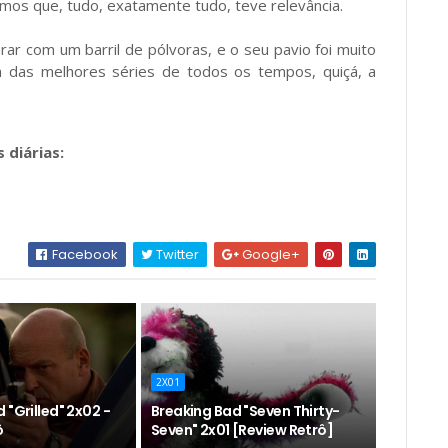
amos que, tudo, exatamente tudo, teve relevância.
r com um barril de pólvoras, e o seu pavio foi muito
a das melhores séries de todos os tempos, quiçá, a
 diárias:
Facebook
Twitter
Google+
2X01
 "Grilled" 2x02 -
Breaking Bad "Seven Thirty-
ô
Seven" 2x01 [Review Retrô]