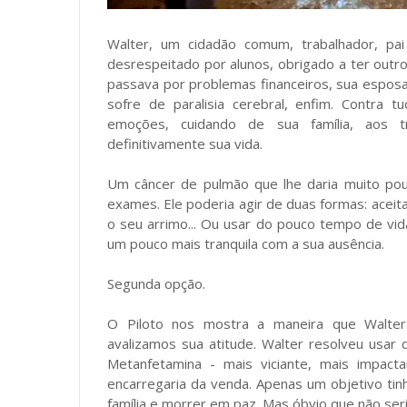
Walter, um cidadão comum, trabalhador, pai
desrespeitado por alunos, obrigado a ter outro
passava por problemas financeiros, sua esposa
sofre de paralisia cerebral, enfim. Contra 
emoções, cuidando de sua família, aos 
definitivamente sua vida.
Um câncer de pulmão que lhe daria muito pou
exames. Ele poderia agir de duas formas: aceita
o seu arrimo... Ou usar do pouco tempo de vida
um pouco mais tranquila com a sua ausência.
Segunda opção.
O Piloto nos mostra a maneira que Walter
avalizamos sua atitude. Walter resolveu usar
Metanfetamina - mais viciante, mais impact
encarregaria da venda. Apenas um objetivo tinh
família e morrer em paz. Mas óbvio que não seri