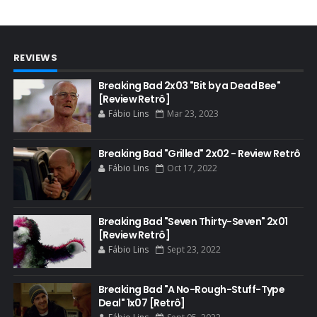
BAFTA
BADGER
REVIEWS
BAND
BASTIDORES
Breaking Bad 2x03 "Bit by a Dead Bee"
[Review Retrô]
BATTLE CREEK
Fábio Lins
Mar 23, 2023
BETSY BRANDT
BETTER CALL SAUL
Breaking Bad "Grilled" 2x02 - Review Retrô
Fábio Lins
Oct 17, 2022
BLOOPERS
BLU-RAY
Breaking Bad "Seven Thirty-Seven" 2x01
BOB ODENKIRK
[Review Retrô]
BOB ODENKIRK CINEMA
Fábio Lins
Sept 23, 2022
BOB ODENKIRK TV
Breaking Bad "A No-Rough-Stuff-Type
BREAKING BAD ART PROJECT
Deal" 1x07 [Retrô]
BREAKING BAD HISTORY