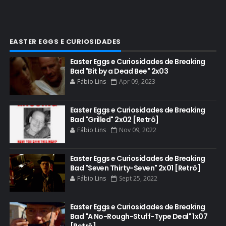
COMIC-CON 2013
COMIC-CON 2018
CONHEÇA BREAKING BAD
EASTER EGGS E CURIOSIDADES
CRITICS CHOICE AWARDS
Easter Eggs e Curiosidades de Breaking
Bad "Bit by a Dead Bee" 2x03
CURIOSIDADES
Fábio Lins
Apr 09, 2023
DGA AWARDS
DVD
Easter Eggs e Curiosidades de Breaking
Bad "Grilled" 2x02 [Retrô]
DEAN NORRIS
Fábio Lins
Nov 09, 2022
DOCUMENTÁRIO
DOS HOMBRES MEZCAL
Easter Eggs e Curiosidades de Breaking
Bad "Seven Thirty-Seven" 2x01 [Retrô]
EASTER EGGS
Fábio Lins
Sept 25, 2022
EDITORIAL
EL CAMINO
Easter Eggs e Curiosidades de Breaking
Bad "A No-Rough-Stuff-Type Deal" 1x07
ELECTRIC DREAMS