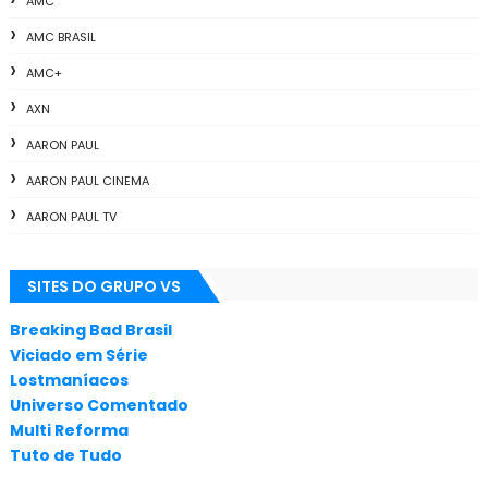
AMC
AMC BRASIL
AMC+
AXN
AARON PAUL
AARON PAUL CINEMA
AARON PAUL TV
ALL THE WAY
SITES DO GRUPO VS
ANIMAÇÃO
ANNA GUNN
Breaking Bad Brasil
Viciado em Série
APLICATIVOS
Lostmaníacos
ARTES
Universo Comentado
Multi Reforma
AUDIÊNCIA
Tuto de Tudo
AUDIÊNCIA GERAL