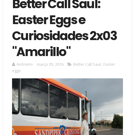
Better Call Saul:
Easter Eggs e
Curiosidades 2x03
"Amarillo"
Anônimo
março 05, 2016
Better Call Saul
,
Easter
eggs