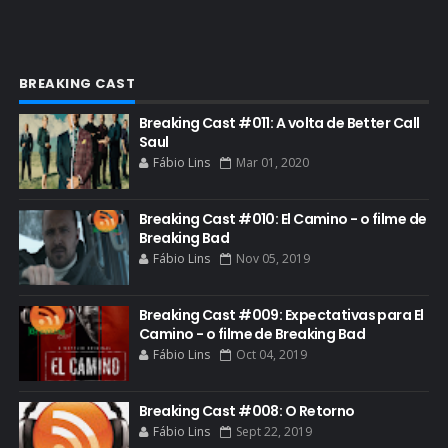
ETHICS TRAINING COM KIM WEXLER
EVENTOS
FAR CRY 6
BREAKING CAST
FELIZ NATAL
Breaking Cast #011: A volta de Better Call
FILME
Saul
Fábio Lins
Mar 01, 2020
GIANCARLO ESPOSITO
GLOBO
Breaking Cast #010: El Camino - o filme de
GOLDEN GLOBE
Breaking Bad
Fábio Lins
Nov 05, 2019
GRACEPOINT
GREENBRIER
Breaking Cast #009: Expectativas para El
Camino - o filme de Breaking Bad
GUIA DE EPISÓDIOS
Fábio Lins
Oct 04, 2019
GUS FRING
HCATV AWARDS
Breaking Cast #008: O Retorno
Fábio Lins
Sept 22, 2019
HCATV AWARDS 2022