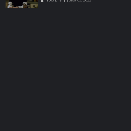
Fábio Lins
Sept 05, 2022
BREAKING BAD DA VIDA REAL
BREAKING BAD: CRIMINAL ELEMENTS
BREAKING CAST
BREAKING SHOPPING
BRYAN CRANSTON
BRYAN CRANSTON CINEMA
BRYAN CRANSTON ESCRITOR
BRYAN CRANSTON TEATRO
CHRISTOPHER COUSINS
CINEMA
COMIC CON
COMIC CON EXPERIENCE
COMIC-CON 2012