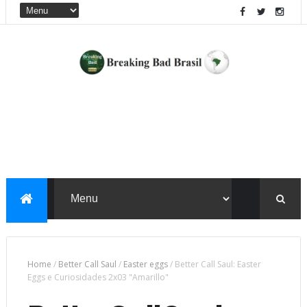
Home
/
Better Call Saul
/
Easter eggs
/
Better Call Saul: Easter
Eggs e Curiosidades 2x03 "Amarillo"