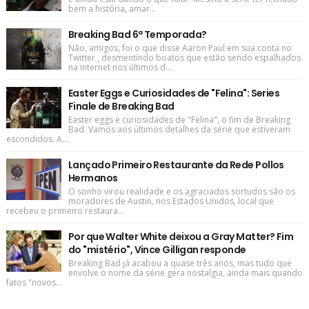
bem a história, amar...
Breaking Bad 6ª Temporada?
Não, amigos, foi o que disse Aaron Paul em sua conta no
Twitter , desmentindo boatos que estão sendo espalhados
na internet nos últimos d...
Easter Eggs e Curiosidades de "Felina": Series
Finale de Breaking Bad
Easter eggs e curiosidades de "Felina", o fim de Breaking
Bad. Vamos aos últimos detalhes da série que estiveram
escondidos. A...
Lançado Primeiro Restaurante da Rede Pollos
Hermanos
O sonho virou realidade e os agraciados sortudos são os
moradores de Austin, nos Estados Unidos, local que
recebeu o primeiro restaura...
Por que Walter White deixou a Gray Matter? Fim
do "mistério", Vince Gilligan responde
Breaking Bad já acabou a quase três anos, mas tudo que
envolve o nome da série gera nostalgia, ainda mais quando
fatos "novos...