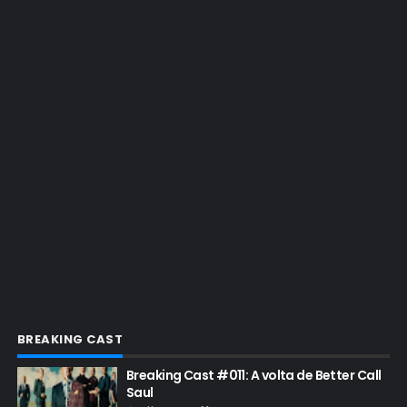
EMMY 2017
EMMY 2019
EMMY 2022
EMMY 2023
ENQUETES
ENTRETENIMENTO
ENTREVISTAS
ESPECIAL
ETHICS TRAINING COM KIM WEXLER
EVENTOS
FAR CRY 6
BREAKING CAST
FELIZ NATAL
Breaking Cast #011: A volta de Better Call
FILME
Saul