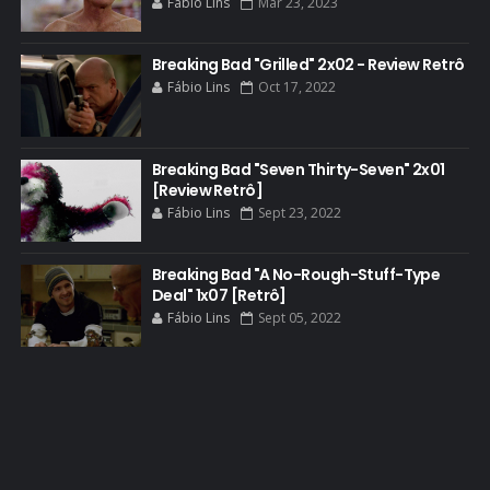
Fábio Lins
Mar 23, 2023
BETSY BRANDT
BETTER CALL SAUL
Breaking Bad "Grilled" 2x02 - Review Retrô
Fábio Lins
Oct 17, 2022
BLOOPERS
BLU-RAY
Breaking Bad "Seven Thirty-Seven" 2x01
BOB ODENKIRK
[Review Retrô]
BOB ODENKIRK CINEMA
Fábio Lins
Sept 23, 2022
BOB ODENKIRK TV
Breaking Bad "A No-Rough-Stuff-Type
BREAKING BAD ART PROJECT
Deal" 1x07 [Retrô]
BREAKING BAD HISTORY
Fábio Lins
Sept 05, 2022
BREAKING BAD DA VIDA REAL
BREAKING BAD: CRIMINAL ELEMENTS
BREAKING CAST
BREAKING SHOPPING