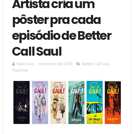
Artista cria um
pôster pra cada
episódio de Better
Call Saul
Fábio Lins
novembro 06, 2018
Better Call Saul
,
Especial