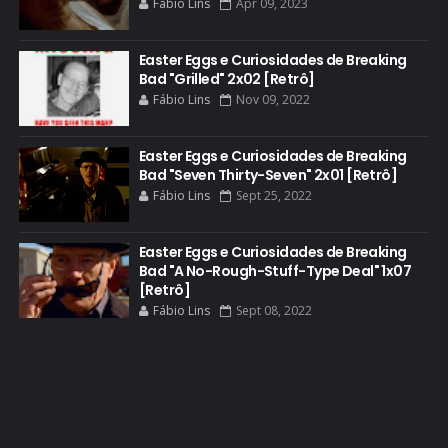
Fábio Lins
Apr 09, 2023
DGA AWARDS
DVD
Easter Eggs e Curiosidades de Breaking
Bad "Grilled" 2x02 [Retrô]
DEAN NORRIS
Fábio Lins
Nov 09, 2022
DOCUMENTÁRIO
DOS HOMBRES MEZCAL
Easter Eggs e Curiosidades de Breaking
Bad "Seven Thirty-Seven" 2x01 [Retrô]
EASTER EGGS
Fábio Lins
Sept 25, 2022
EDITORIAL
EL CAMINO
Easter Eggs e Curiosidades de Breaking
Bad "A No-Rough-Stuff-Type Deal" 1x07
ELECTRIC DREAMS
[Retrô]
Fábio Lins
Sept 08, 2022
ELENCO 5ª TEMPORADA
EMMY
EMMY 2014
EMMY 2015
EMMY 2016