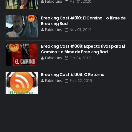
Fábio Lins
Mar 01, 2020
GIANCARLO ESPOSITO
GLOBO
Breaking Cast #010: El Camino - o filme de
GOLDEN GLOBE
Breaking Bad
Fábio Lins
Nov 05, 2019
GRACEPOINT
GREENBRIER
Breaking Cast #009: Expectativas para El
Camino - o filme de Breaking Bad
GUIA DE EPISÓDIOS
Fábio Lins
Oct 04, 2019
GUS FRING
HCATV AWARDS
Breaking Cast #008: O Retorno
Fábio Lins
Sept 22, 2019
HCATV AWARDS 2022
HECTOR SALAMANCA
HOMENAGEM
ICONES
IMAGENS
INFOGRÁFICO