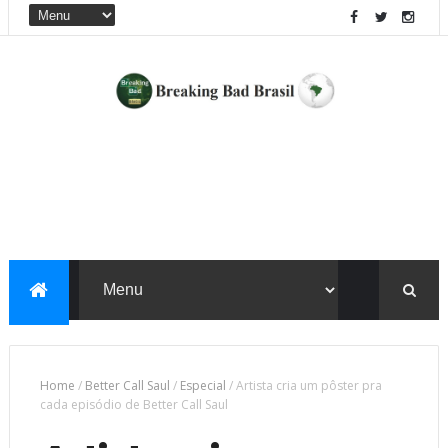
Home
/
Better Call Saul
/
Especial
/
Artista cria um pôster pra
cada episódio de Better Call Saul