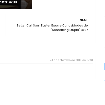
atta" 4x08
NEXT
Better Call Saul: Easter Eggs e Curiosidades de
"Something Stupid" 4x07
24 de setembro de 2018 às 15:43