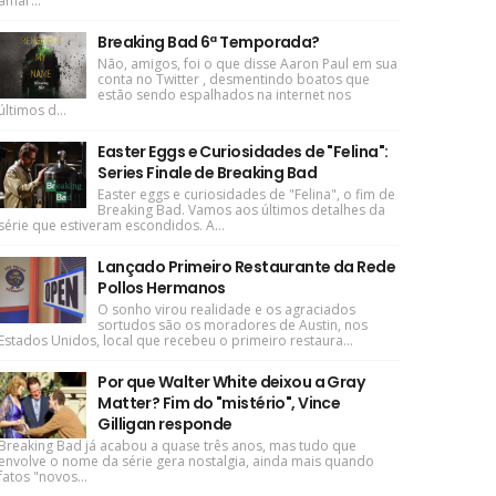
amar...
Breaking Bad 6ª Temporada?
Não, amigos, foi o que disse Aaron Paul em sua
conta no Twitter , desmentindo boatos que
estão sendo espalhados na internet nos
últimos d...
Easter Eggs e Curiosidades de "Felina":
Series Finale de Breaking Bad
Easter eggs e curiosidades de "Felina", o fim de
Breaking Bad. Vamos aos últimos detalhes da
série que estiveram escondidos. A...
Lançado Primeiro Restaurante da Rede
Pollos Hermanos
O sonho virou realidade e os agraciados
sortudos são os moradores de Austin, nos
Estados Unidos, local que recebeu o primeiro restaura...
Por que Walter White deixou a Gray
Matter? Fim do "mistério", Vince
Gilligan responde
Breaking Bad já acabou a quase três anos, mas tudo que
envolve o nome da série gera nostalgia, ainda mais quando
fatos "novos...