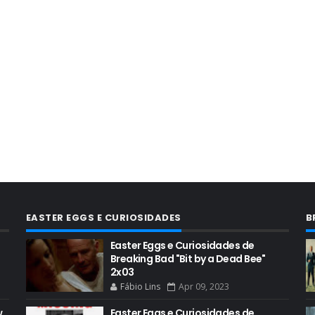
EASTER EGGS E CURIOSIDADES
B
Easter Eggs e Curiosidades de
Breaking Bad "Bit by a Dead Bee"
2x03
Fábio Lins
Apr 09, 2023
w
Easter Eggs e Curiosidades de