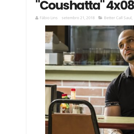
"Coushatta" 4x0
Fábio Lins
setembro 21, 2018
Better Call Saul
,