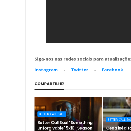
Siga-nos nas redes sociais para atualizações
Instagram
-
Twitter
-
Facebook
COMPARTILHE!
BETTER CALL SAUL
BETTER CALL SA
Better Call Saul "Something
Unforgivable" 5x10 [Season
Cena inédita