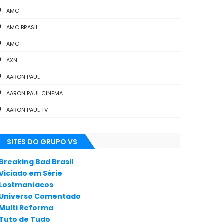
AMC
AMC BRASIL
AMC+
AXN
AARON PAUL
AARON PAUL CINEMA
AARON PAUL TV
ALL THE WAY
SITES DO GRUPO VS
ANIMAÇÃO
ANNA GUNN
Breaking Bad Brasil
Viciado em Série
APLICATIVOS
Lostmaníacos
ARTES
Universo Comentado
Multi Reforma
AUDIÊNCIA
Tuto de Tudo