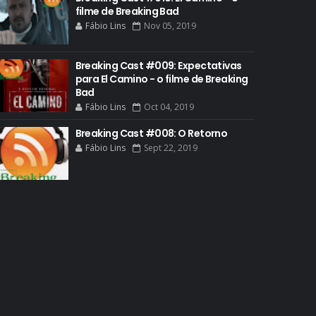
filme de Breaking Bad
BREAKING BAD HISTORY
Fábio Lins
Nov 05, 2019
BREAKING BAD DA VIDA REAL
BREAKING BAD: CRIMINAL ELEMENTS
Breaking Cast #009: Expectativas
para El Camino - o filme de Breaking
BREAKING CAST
Bad
BREAKING SHOPPING
Fábio Lins
Oct 04, 2019
BRYAN CRANSTON
Breaking Cast #008: O Retorno
Fábio Lins
Sept 22, 2019
BRYAN CRANSTON CINEMA
BRYAN CRANSTON ESCRITOR
BRYAN CRANSTON TEATRO
CHRISTOPHER COUSINS
CINEMA
COMIC CON
COMIC CON EXPERIENCE
COMIC-CON 2012