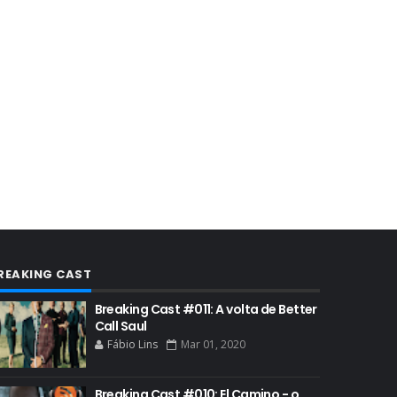
AUDIÊNCIA GERAL
BAFTA
BADGER
BAND
BASTIDORES
BATTLE CREEK
BETSY BRANDT
BETTER CALL SAUL
BLOOPERS
BLU-RAY
REAKING CAST
BOB ODENKIRK
Breaking Cast #011: A volta de Better
BOB ODENKIRK CINEMA
Call Saul
Fábio Lins
Mar 01, 2020
BOB ODENKIRK TV
BREAKING BAD ART PROJECT
Breaking Cast #010: El Camino - o