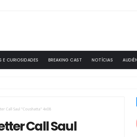
S E CURIOSIDADES
BREAKING CAST
NOTÍCIAS
AUDIÊ
embra Bryan Cranston: "Mudaram tudo"
ter Call Saul "Coushatta" 4x08
tter Call Saul