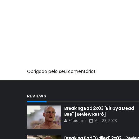
Obrigado pelo seu comentário!
REVIEWS
Breaking Bad 2x03 "Bit by a Dead
Bee" [Review Retrô]
Fábio Lins
Mar 23, 2023
Breaking Bad "Grilled" 2x02 - Revie