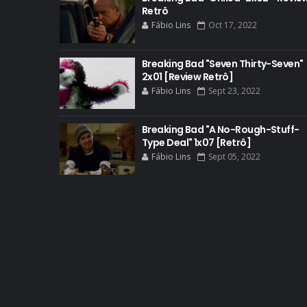
Retrô
Fábio Lins
Oct 17, 2022
Breaking Bad "Seven Thirty-Seven"
2x01 [Review Retrô]
Fábio Lins
Sept 23, 2022
Breaking Bad "A No-Rough-Stuff-
Type Deal" 1x07 [Retrô]
Fábio Lins
Sept 05, 2022