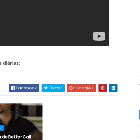
 diárias:
Facebook
Twitter
Google+
UL
 de Better Call