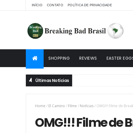
INÍCIO
CONTATO
POLÍTICA DE PRIVACIDADE
SHOPPING
REVIEWS
EASTER EGG
Últimas Notícias
Home
/
El Camino
/
Filme
/
Notícias
/
OMG!!! Filme de Break
OMG!!! Filme de 