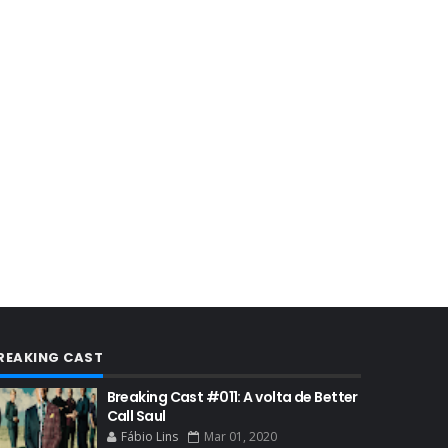
AUDIÊNCIA GERAL
BAFTA
BADGER
BAND
BASTIDORES
BATTLE CREEK
BETSY BRANDT
BETTER CALL SAUL
BLOOPERS
BLU-RAY
BOB ODENKIRK
REAKING CAST
BOB ODENKIRK CINEMA
Breaking Cast #011: A volta de Better
BOB ODENKIRK TV
Call Saul
BREAKING BAD ART PROJECT
Fábio Lins
Mar 01, 2020