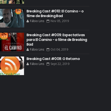
BREAKING BAD HISTORY
Breaking Cast #010: El Camino - o
BREAKING BAD DA VIDA REAL
filme de Breaking Bad
BREAKING BAD: CRIMINAL ELEMENTS
Fábio Lins
Nov 05, 2019
BREAKING CAST
Breaking Cast #009: Expectativas
BREAKING SHOPPING
para El Camino - o filme de Breaking
Bad
BRYAN CRANSTON
Fábio Lins
Oct 04, 2019
BRYAN CRANSTON CINEMA
Breaking Cast #008: O Retorno
BRYAN CRANSTON ESCRITOR
Fábio Lins
Sept 22, 2019
BRYAN CRANSTON TEATRO
CHRISTOPHER COUSINS
CINEMA
COMIC CON
COMIC CON EXPERIENCE
COMIC-CON 2012