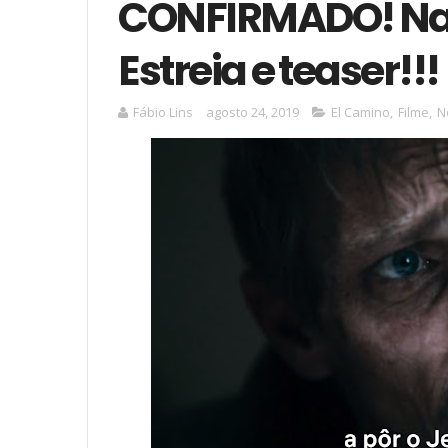
CONFIRMADO! Na N
Estreia e teaser!!!
Fábio Lins
agosto 24, 2019
El Camino
,
Filme
,
N