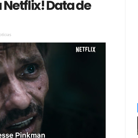
etflix! Data de
otícias