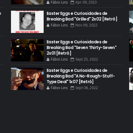
Fábio Lins
Apr 09, 2023
w
Easter Eggs e Curiosidades de
Breaking Bad "Grilled" 2x02 [Retrô]
Fábio Lins
Nov 09, 2022
Easter Eggs e Curiosidades de
Breaking Bad "Seven Thirty-Seven"
2x01 [Retrô]
Fábio Lins
Sept 25, 2022
Easter Eggs e Curiosidades de
Breaking Bad "A No-Rough-Stuff-
Type Deal" 1x07 [Retrô]
Fábio Lins
Sept 08, 2022