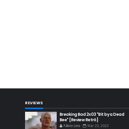
REVIEWS
Breaking Bad 2x03 "Bit by a Dead
Bee" [Review Retrô]
Fábio Lins
Mar 23, 2023