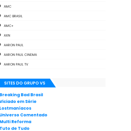
AMC
AMC BRASIL
AMC+
AXN
AARON PAUL
AARON PAUL CINEMA
AARON PAUL TV
ALL THE WAY
SITES DO GRUPO VS
ANIMAÇÃO
ANNA GUNN
Breaking Bad Brasil
Viciado em Série
APLICATIVOS
Lostmaníacos
ARTES
Universo Comentado
Multi Reforma
AUDIÊNCIA
Tuto de Tudo