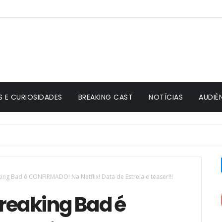
S E CURIOSIDADES
BREAKING CAST
NOTÍCIAS
AUDIÊ
ing Bad é CONFIRMADO! Na Netflix! Data de Estreia e teaser!!!
Breaking Bad é