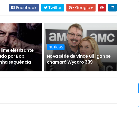
Facebook
Twitter
Google+
NOTÍCIAS
ilme eletrizante
ado por Bob
Nova série de Vince Gilligan se
nha sequência
chamará Wycaro 339