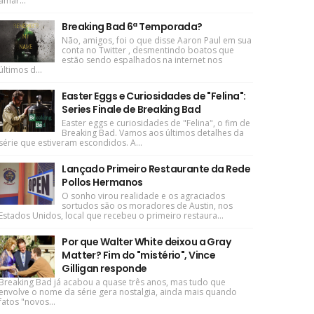
amar...
Breaking Bad 6ª Temporada?
Não, amigos, foi o que disse Aaron Paul em sua
conta no Twitter , desmentindo boatos que
estão sendo espalhados na internet nos
últimos d...
Easter Eggs e Curiosidades de "Felina":
Series Finale de Breaking Bad
Easter eggs e curiosidades de "Felina", o fim de
Breaking Bad. Vamos aos últimos detalhes da
série que estiveram escondidos. A...
Lançado Primeiro Restaurante da Rede
Pollos Hermanos
O sonho virou realidade e os agraciados
sortudos são os moradores de Austin, nos
Estados Unidos, local que recebeu o primeiro restaura...
Por que Walter White deixou a Gray
Matter? Fim do "mistério", Vince
Gilligan responde
Breaking Bad já acabou a quase três anos, mas tudo que
envolve o nome da série gera nostalgia, ainda mais quando
fatos "novos...