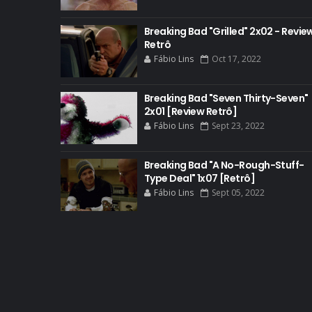
Breaking Bad "Grilled" 2x02 - Revie
Retrô
Fábio Lins
Oct 17, 2022
Breaking Bad "Seven Thirty-Seven"
2x01 [Review Retrô]
Fábio Lins
Sept 23, 2022
Breaking Bad "A No-Rough-Stuff-
Type Deal" 1x07 [Retrô]
Fábio Lins
Sept 05, 2022