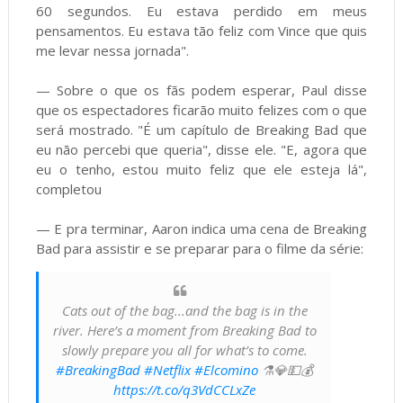
60 segundos. Eu estava perdido em meus
pensamentos. Eu estava tão feliz com Vince que quis
me levar nessa jornada".
— Sobre o que os fãs podem esperar, Paul disse
que os espectadores ficarão muito felizes com o que
será mostrado. "É um capítulo de Breaking Bad que
eu não percebi que queria", disse ele. "E, agora que
eu o tenho, estou muito feliz que ele esteja lá",
completou
— E pra terminar, Aaron indica uma cena de Breaking
Bad para assistir e se preparar para o filme da série:
Cats out of the bag...and the bag is in the
river. Here’s a moment from Breaking Bad to
slowly prepare you all for what’s to come.
#BreakingBad
#Netflix
#Elcomino
⚗️💎💵💰
https://t.co/q3VdCCLxZe