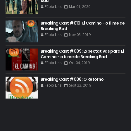
Saul
Fábio Lins
Mar 01, 2020
GIANCARLO ESPOSITO
GLOBO
Breaking Cast #010: El Camino - o filme de
GOLDEN GLOBE
Breaking Bad
Fábio Lins
Nov 05, 2019
GRACEPOINT
GREENBRIER
Breaking Cast #009: Expectativas para El
Camino - o filme de Breaking Bad
GUIA DE EPISÓDIOS
Fábio Lins
Oct 04, 2019
GUS FRING
HCATV AWARDS
Breaking Cast #008: O Retorno
Fábio Lins
Sept 22, 2019
HCATV AWARDS 2022
HECTOR SALAMANCA
HOMENAGEM
ICONES
IMAGENS