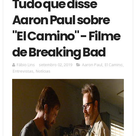
Tudo que disse
Aaron Paul sobre
"El Camino" - Filme
de Breaking Bad
Fábio Lins
setembro 02, 2019
Aaron Paul
,
El Camino
,
Entrevistas
,
Notícias