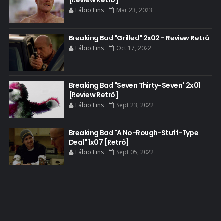
[Review Retrô]
BATTLE CREEK
Fábio Lins
Mar 23, 2023
BETSY BRANDT
BETTER CALL SAUL
Breaking Bad "Grilled" 2x02 - Review Retrô
Fábio Lins
Oct 17, 2022
BLOOPERS
BLU-RAY
Breaking Bad "Seven Thirty-Seven" 2x01
BOB ODENKIRK
[Review Retrô]
BOB ODENKIRK CINEMA
Fábio Lins
Sept 23, 2022
BOB ODENKIRK TV
Breaking Bad "A No-Rough-Stuff-Type
BREAKING BAD ART PROJECT
Deal" 1x07 [Retrô]
BREAKING BAD HISTORY
Fábio Lins
Sept 05, 2022
BREAKING BAD DA VIDA REAL
BREAKING BAD: CRIMINAL ELEMENTS
BREAKING CAST
BREAKING SHOPPING