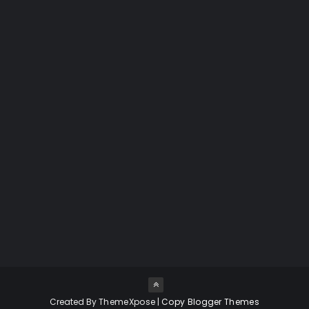
INFOGRÁFICO
JANE MARGOLIS
JESSE PIKMAN
JESSE PLEMONS
JESSICA JONES
JOGOS
JONATHAN BANKS
KRYSTEN RITTER
LALO
LAURA FRASER
LEITOR ESCRITOR
LIVE TWEET
LIVROS
Created By
ThemeXpose
|
Copy Blogger Themes
LOCAÇÕES