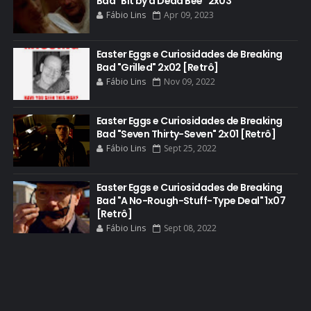
Bad "Bit by a Dead Bee" 2x03
CURIOSIDADES
Fábio Lins
Apr 09, 2023
DGA AWARDS
DVD
Easter Eggs e Curiosidades de Breaking
Bad "Grilled" 2x02 [Retrô]
DEAN NORRIS
Fábio Lins
Nov 09, 2022
DOCUMENTÁRIO
DOS HOMBRES MEZCAL
Easter Eggs e Curiosidades de Breaking
Bad "Seven Thirty-Seven" 2x01 [Retrô]
EASTER EGGS
Fábio Lins
Sept 25, 2022
EDITORIAL
EL CAMINO
Easter Eggs e Curiosidades de Breaking
Bad "A No-Rough-Stuff-Type Deal" 1x07
ELECTRIC DREAMS
[Retrô]
Fábio Lins
Sept 08, 2022
ELENCO 5ª TEMPORADA
EMMY
EMMY 2014
EMMY 2015