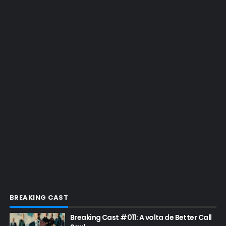
EMMY 2016
EMMY 2017
EMMY 2019
EMMY 2022
EMMY 2023
ENQUETES
ENTRETENIMENTO
ENTREVISTAS
ESPECIAL
ETHICS TRAINING COM KIM WEXLER
EVENTOS
FAR CRY 6
BREAKING CAST
FELIZ NATAL
Breaking Cast #011: A volta de Better Call
FILME