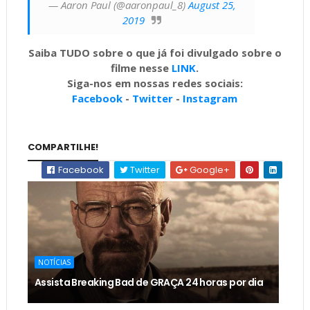
— Aaron Paul (@aaronpaul_8)
August 25,
2019
Saiba TUDO sobre o que já foi divulgado sobre o
filme nesse
LINK
.
Siga-nos em nossas redes sociais:
Facebook
-
Twitter
-
Instagram
COMPARTILHE!
Facebook
Twitter
Google+
NOTÍCIAS
Assista Breaking Bad de GRAÇA 24 horas por dia