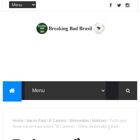
Home
/
Aaron Paul
/
El Camino
/
Entrevistas
/
Notícias
/
Tudo que
disse Aaron Paul sobre "El Camino" - Filme de Breaking Bad