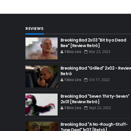
REVIEWS
Breaking Bad 2x03 "Bit by a Dead
Bee" [Review Retrô]
Fábio Lins
Mar 23, 2023
Breaking Bad "Grilled" 2x02 - Revie
Retrô
Fábio Lins
Oct 17, 2022
Breaking Bad "Seven Thirty-Seven"
2x01 [Review Retrô]
Fábio Lins
Sept 23, 2022
Breaking Bad "A No-Rough-Stuff-
Type Deal" 1x07 [Retrô]