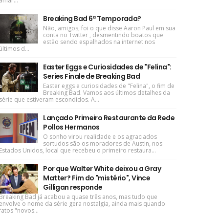
amar...
Breaking Bad 6ª Temporada?
Não, amigos, foi o que disse Aaron Paul em sua
conta no Twitter , desmentindo boatos que
estão sendo espalhados na internet nos
últimos d...
Easter Eggs e Curiosidades de "Felina":
Series Finale de Breaking Bad
Easter eggs e curiosidades de "Felina", o fim de
Breaking Bad. Vamos aos últimos detalhes da
série que estiveram escondidos. A...
Lançado Primeiro Restaurante da Rede
Pollos Hermanos
O sonho virou realidade e os agraciados
sortudos são os moradores de Austin, nos
Estados Unidos, local que recebeu o primeiro restaura...
Por que Walter White deixou a Gray
Matter? Fim do "mistério", Vince
Gilligan responde
Breaking Bad já acabou a quase três anos, mas tudo que
envolve o nome da série gera nostalgia, ainda mais quando
fatos "novos...