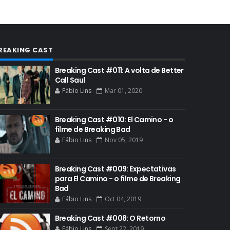
AUDIÊNCIA GERAL
BAFTA
BADGER
REAKING CAST
BAND
BASTIDORES
Breaking Cast #011: A volta de Better
Call Saul
BATTLE CREEK
Fábio Lins
Mar 01, 2020
BETSY BRANDT
Breaking Cast #010: El Camino - o
BETTER CALL SAUL
filme de Breaking Bad
BLOOPERS
Fábio Lins
Nov 05, 2019
BLU-RAY
Breaking Cast #009: Expectativas
BOB ODENKIRK
para El Camino - o filme de Breaking
Bad
BOB ODENKIRK CINEMA
Fábio Lins
Oct 04, 2019
BOB ODENKIRK TV
Breaking Cast #008: O Retorno
BREAKING BAD ART PROJECT
Fábio Lins
Sept 22, 2019