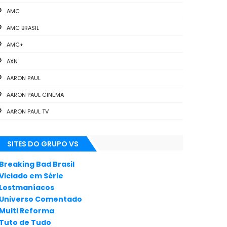
AMC
AMC BRASIL
AMC+
AXN
AARON PAUL
AARON PAUL CINEMA
AARON PAUL TV
ALL THE WAY
SITES DO GRUPO VS
ANIMAÇÃO
ANNA GUNN
Breaking Bad Brasil
Viciado em Série
APLICATIVOS
Lostmaníacos
ARTES
Universo Comentado
Multi Reforma
AUDIÊNCIA
Tuto de Tudo