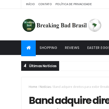
INÍCIO
CONTATO
POLÍTICA DE PRIVACIDADE
SHOPPING
REVIEWS
EASTER EGG
Últimas Notícias
Home
/
Notícias
/
Band adquire direitos para exibir Break
Band adquire dire