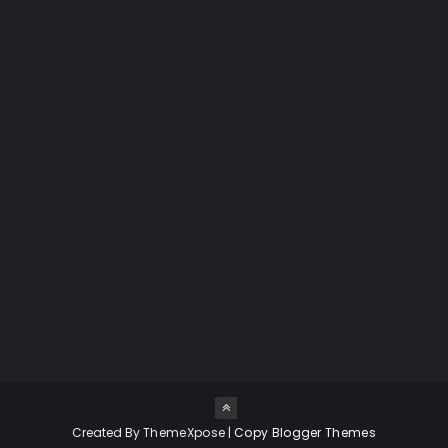
INFOGRÁFICO
JANE MARGOLIS
JESSE PIKMAN
JESSE PLEMONS
JESSICA JONES
JOGOS
JONATHAN BANKS
KRYSTEN RITTER
LALO
LAURA FRASER
LEITOR ESCRITOR
LIVE TWEET
LIVROS
Created By
ThemeXpose
|
Copy Blogger Themes
LOCAÇÕES