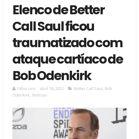
Elenco de Better
Call Saul ficou
traumatizado com
ataque cartíaco de
Bob Odenkirk
Fábio Lins
abril 18, 2022
Better Call Saul
,
Bob
Odenkirk
,
Notícias