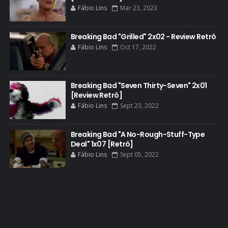
BATTLE CREEK
Fábio Lins
Mar 23, 2023
BETSY BRANDT
BETTER CALL SAUL
Breaking Bad "Grilled" 2x02 - Review Retrô
Fábio Lins
Oct 17, 2022
BLOOPERS
BLU-RAY
Breaking Bad "Seven Thirty-Seven" 2x01
BOB ODENKIRK
[Review Retrô]
BOB ODENKIRK CINEMA
Fábio Lins
Sept 23, 2022
BOB ODENKIRK TV
Breaking Bad "A No-Rough-Stuff-Type
BREAKING BAD ART PROJECT
Deal" 1x07 [Retrô]
BREAKING BAD HISTORY
Fábio Lins
Sept 05, 2022
BREAKING BAD DA VIDA REAL
BREAKING BAD: CRIMINAL ELEMENTS
BREAKING CAST
BREAKING SHOPPING