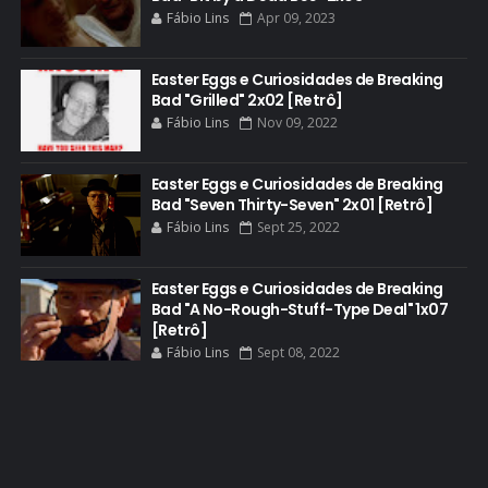
Fábio Lins
Apr 09, 2023
DGA AWARDS
DVD
Easter Eggs e Curiosidades de Breaking
Bad "Grilled" 2x02 [Retrô]
DEAN NORRIS
Fábio Lins
Nov 09, 2022
DOCUMENTÁRIO
DOS HOMBRES MEZCAL
Easter Eggs e Curiosidades de Breaking
Bad "Seven Thirty-Seven" 2x01 [Retrô]
EASTER EGGS
Fábio Lins
Sept 25, 2022
EDITORIAL
EL CAMINO
Easter Eggs e Curiosidades de Breaking
Bad "A No-Rough-Stuff-Type Deal" 1x07
ELECTRIC DREAMS
[Retrô]
Fábio Lins
Sept 08, 2022
ELENCO 5ª TEMPORADA
EMMY
EMMY 2014
EMMY 2015