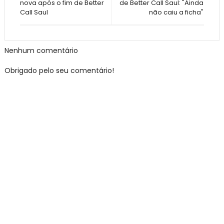
nova após o fim de Better
de Better Call Saul: "Ainda
Call Saul
não caiu a ficha"
Nenhum comentário
Obrigado pelo seu comentário!