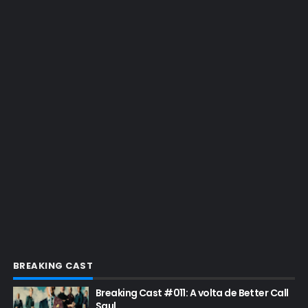
EMMY 2016
EMMY 2017
EMMY 2019
EMMY 2022
EMMY 2023
ENQUETES
ENTRETENIMENTO
ENTREVISTAS
ESPECIAL
ETHICS TRAINING COM KIM WEXLER
EVENTOS
FAR CRY 6
BREAKING CAST
FELIZ NATAL
Breaking Cast #011: A volta de Better Call
FILME
Saul