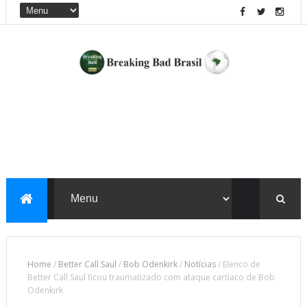
Home
/
Better Call Saul
/
Bob Odenkirk
/
Notícias
/
Elenco de
Better Call Saul ficou traumatizado com ataque cartíaco de Bob
Odenkirk