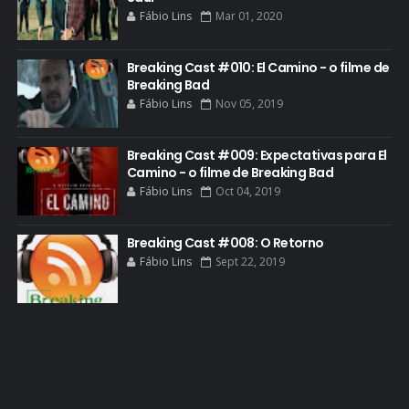
Fábio Lins
Mar 01, 2020
GIANCARLO ESPOSITO
GLOBO
Breaking Cast #010: El Camino - o filme de
GOLDEN GLOBE
Breaking Bad
Fábio Lins
Nov 05, 2019
GRACEPOINT
GREENBRIER
Breaking Cast #009: Expectativas para El
Camino - o filme de Breaking Bad
GUIA DE EPISÓDIOS
Fábio Lins
Oct 04, 2019
GUS FRING
HCATV AWARDS
Breaking Cast #008: O Retorno
Fábio Lins
Sept 22, 2019
HCATV AWARDS 2022
HECTOR SALAMANCA
HOMENAGEM
ICONES
IMAGENS