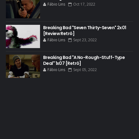
Fábio Lins
Oct 17, 2022
BLOOPERS
BLU-RAY
Breaking Bad "Seven Thirty-Seven" 2x01
BOB ODENKIRK
[Review Retrô]
BOB ODENKIRK CINEMA
Fábio Lins
Sept 23, 2022
BOB ODENKIRK TV
Breaking Bad "A No-Rough-Stuff-Type
BREAKING BAD ART PROJECT
Deal" 1x07 [Retrô]
BREAKING BAD HISTORY
Fábio Lins
Sept 05, 2022
BREAKING BAD DA VIDA REAL
BREAKING BAD: CRIMINAL ELEMENTS
BREAKING CAST
BREAKING SHOPPING
BRYAN CRANSTON
BRYAN CRANSTON CINEMA