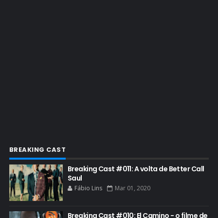
EMMY 2022
EMMY 2023
ENQUETES
ENTRETENIMENTO
ENTREVISTAS
ESPECIAL
ETHICS TRAINING COM KIM WEXLER
EVENTOS
FAR CRY 6
BREAKING CAST
FELIZ NATAL
Breaking Cast #011: A volta de Better Call
FILME
Saul
Fábio Lins
Mar 01, 2020
GIANCARLO ESPOSITO
GLOBO
Breaking Cast #010: El Camino - o filme de