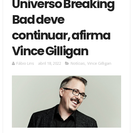
Universo Breaking
Bad deve
continuar, afirma
Vince Gilligan
Fábio Lins
abril 18, 2022
Notícias
,
Vince Gilligan