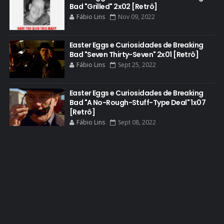
Bad "Grilled" 2x02 [Retrô]
DEAN NORRIS
Fábio Lins
Nov 09, 2022
DOCUMENTÁRIO
DOS HOMBRES MEZCAL
Easter Eggs e Curiosidades de Breaking
Bad "Seven Thirty-Seven" 2x01 [Retrô]
EASTER EGGS
Fábio Lins
Sept 25, 2022
EDITORIAL
EL CAMINO
Easter Eggs e Curiosidades de Breaking
Bad "A No-Rough-Stuff-Type Deal" 1x07
ELECTRIC DREAMS
[Retrô]
Fábio Lins
Sept 08, 2022
ELENCO 5ª TEMPORADA
EMMY
EMMY 2014
EMMY 2015
EMMY 2016
EMMY 2017
EMMY 2019