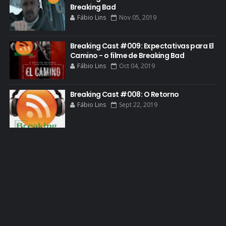
GOLDEN GLOBE
Breaking Bad
Fábio Lins
Nov 05, 2019
GRACEPOINT
GREENBRIER
Breaking Cast #009: Expectativas para El
Camino - o filme de Breaking Bad
GUIA DE EPISÓDIOS
Fábio Lins
Oct 04, 2019
GUS FRING
HCATV AWARDS
Breaking Cast #008: O Retorno
Fábio Lins
Sept 22, 2019
HCATV AWARDS 2022
HECTOR SALAMANCA
HOMENAGEM
ICONES
IMAGENS
INFOGRÁFICO
JANE MARGOLIS
JESSE PIKMAN