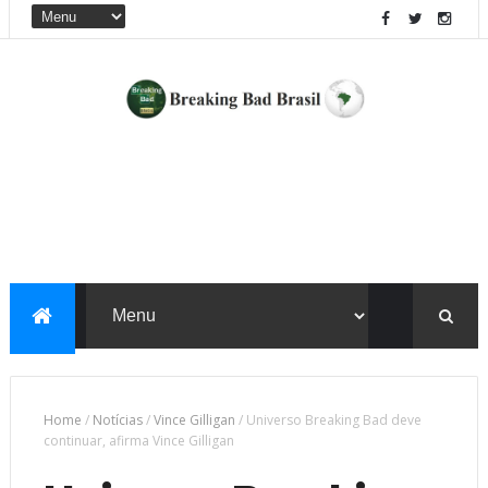
Home
/
Notícias
/
Vince Gilligan
/
Universo Breaking Bad deve
continuar, afirma Vince Gilligan