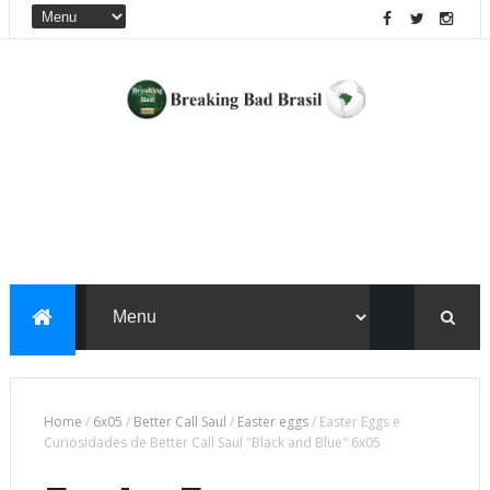
Home
/
6x05
/
Better Call Saul
/
Easter eggs
/
Easter Eggs e
Curiosidades de Better Call Saul "Black and Blue" 6x05