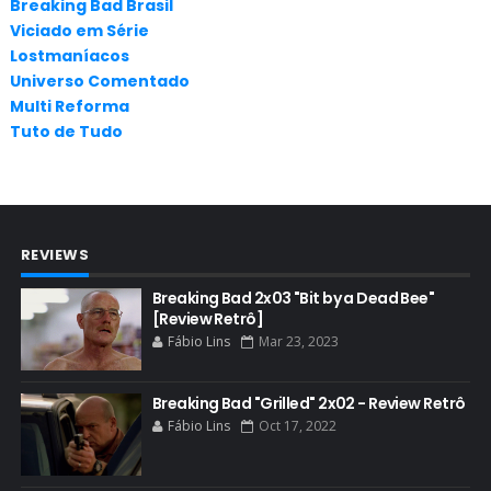
ANNA GUNN
Breaking Bad Brasil
Viciado em Série
APLICATIVOS
Lostmaníacos
ARTES
Universo Comentado
Multi Reforma
AUDIÊNCIA
Tuto de Tudo
AUDIÊNCIA GERAL
BAFTA
BADGER
REVIEWS
BAND
BASTIDORES
Breaking Bad 2x03 "Bit by a Dead Bee"
[Review Retrô]
BATTLE CREEK
Fábio Lins
Mar 23, 2023
BETSY BRANDT
BETTER CALL SAUL
Breaking Bad "Grilled" 2x02 - Review Retrô
Fábio Lins
Oct 17, 2022
BLOOPERS
BLU-RAY