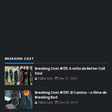
ENQUETES
ENTRETENIMENTO
ENTREVISTAS
ESPECIAL
ETHICS TRAINING COM KIM WEXLER
EVENTOS
FAR CRY 6
BREAKING CAST
FELIZ NATAL
Breaking Cast #011: A volta de Better Call
FILME
Saul
Fábio Lins
Mar 01, 2020
GIANCARLO ESPOSITO
GLOBO
Breaking Cast #010: El Camino - o filme de
GOLDEN GLOBE
Breaking Bad
Fábio Lins
Nov 05, 2019
GRACEPOINT