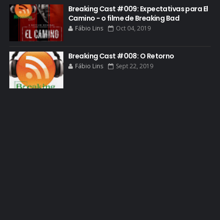
GREENBRIER
Breaking Cast #009: Expectativas para El
Camino - o filme de Breaking Bad
GUIA DE EPISÓDIOS
Fábio Lins
Oct 04, 2019
GUS FRING
HCATV AWARDS
Breaking Cast #008: O Retorno
Fábio Lins
Sept 22, 2019
HCATV AWARDS 2022
HECTOR SALAMANCA
HOMENAGEM
ICONES
IMAGENS
INFOGRÁFICO
JANE MARGOLIS
JESSE PIKMAN
JESSE PLEMONS
JESSICA JONES