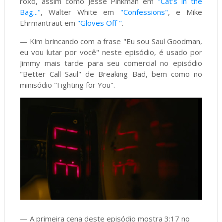
roxo, assim como Jesse Pinkman em
"Cat's in the
Bag..."
, Walter White em
"Confessions"
, e Mike
Ehrmantraut em
"Gloves Off "
.
— Kim brincando com a frase "Eu sou Saul Goodman,
eu vou lutar por você" neste episódio, é usado por
Jimmy mais tarde para seu comercial no episódio
"Better Call Saul" de Breaking Bad, bem como no
minisódio "Fighting for You".
— A primeira cena deste episódio mostra 3:17 no