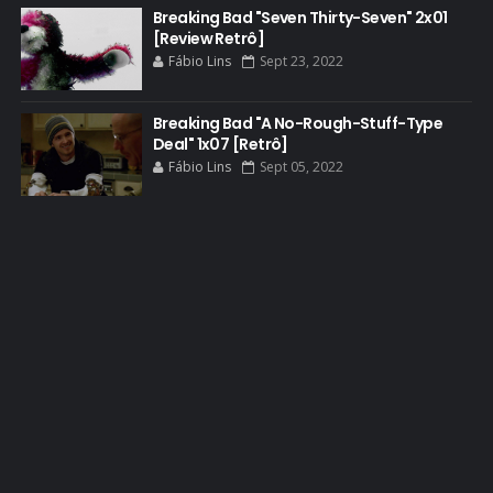
Breaking Bad "Seven Thirty-Seven" 2x01
BOB ODENKIRK
[Review Retrô]
BOB ODENKIRK CINEMA
Fábio Lins
Sept 23, 2022
BOB ODENKIRK TV
Breaking Bad "A No-Rough-Stuff-Type
BREAKING BAD ART PROJECT
Deal" 1x07 [Retrô]
BREAKING BAD HISTORY
Fábio Lins
Sept 05, 2022
BREAKING BAD DA VIDA REAL
BREAKING BAD: CRIMINAL ELEMENTS
BREAKING CAST
BREAKING SHOPPING
BRYAN CRANSTON
BRYAN CRANSTON CINEMA
BRYAN CRANSTON ESCRITOR
BRYAN CRANSTON TEATRO
CHRISTOPHER COUSINS