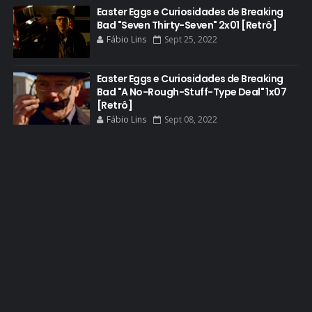
DOS HOMBRES MEZCAL
Easter Eggs e Curiosidades de Breaking
Bad "Seven Thirty-Seven" 2x01 [Retrô]
EASTER EGGS
Fábio Lins
Sept 25, 2022
EDITORIAL
EL CAMINO
Easter Eggs e Curiosidades de Breaking
Bad "A No-Rough-Stuff-Type Deal" 1x07
ELECTRIC DREAMS
[Retrô]
Fábio Lins
Sept 08, 2022
ELENCO 5ª TEMPORADA
EMMY
EMMY 2014
EMMY 2015
EMMY 2016
EMMY 2017
EMMY 2019
EMMY 2022
EMMY 2023