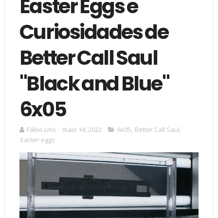
Easter Eggs e
Curiosidades de
Better Call Saul
"Black and Blue"
6x05
Fábio Lins
maio 14, 2022
6x05
,
Better Call Saul
,
Easter eggs