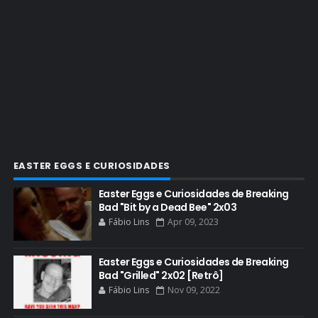
CINEMA
COMIC CON
COMIC CON EXPERIENCE
COMIC-CON 2012
COMIC-CON 2013
COMIC-CON 2018
CONHEÇA BREAKING BAD
EASTER EGGS E CURIOSIDADES
CRITICS CHOICE AWARDS
Easter Eggs e Curiosidades de Breaking
Bad "Bit by a Dead Bee" 2x03
CURIOSIDADES
Fábio Lins
Apr 09, 2023
DGA AWARDS
DVD
Easter Eggs e Curiosidades de Breaking
Bad "Grilled" 2x02 [Retrô]
DEAN NORRIS
Fábio Lins
Nov 09, 2022
DOCUMENTÁRIO