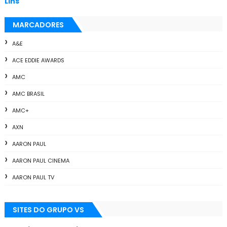
Lins
MARCADORES
A&E
ACE EDDIE AWARDS
AMC
AMC BRASIL
AMC+
AXN
AARON PAUL
AARON PAUL CINEMA
AARON PAUL TV
ALL THE WAY
SITES DO GRUPO VS
ANIMAÇÃO