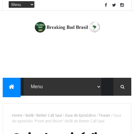
Home
/
6x08
/
Better Call Saul
/
Guia de Episódios
/
Teaser
/
Guia
do episódio "Point and Shoot" 6x08 de Better Call Saul