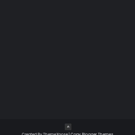
INFOGRÁFICO
JANE MARGOLIS
JESSE PIKMAN
JESSE PLEMONS
JESSICA JONES
JOGOS
JONATHAN BANKS
KRYSTEN RITTER
LALO
LAURA FRASER
LEITOR ESCRITOR
LIVE TWEET
LIVROS
Created By
ThemeXpose
|
Copy Blogger Themes