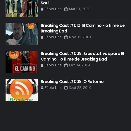
FILME
Saul
Fábio Lins
Mar 01, 2020
GIANCARLO ESPOSITO
GLOBO
Breaking Cast #010: El Camino - o filme de
GOLDEN GLOBE
Breaking Bad
Fábio Lins
Nov 05, 2019
GRACEPOINT
GREENBRIER
Breaking Cast #009: Expectativas para El
Camino - o filme de Breaking Bad
GUIA DE EPISÓDIOS
Fábio Lins
Oct 04, 2019
GUS FRING
HCATV AWARDS
Breaking Cast #008: O Retorno
Fábio Lins
Sept 22, 2019
HCATV AWARDS 2022
HECTOR SALAMANCA
HOMENAGEM
ICONES
IMAGENS