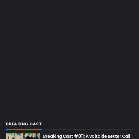
EMMY 2016
EMMY 2017
EMMY 2019
EMMY 2022
EMMY 2023
ENQUETES
ENTRETENIMENTO
ENTREVISTAS
ESPECIAL
ETHICS TRAINING COM KIM WEXLER
EVENTOS
FAR CRY 6
BREAKING CAST
FELIZ NATAL
Breaking Cast #011: A volta de Better Call