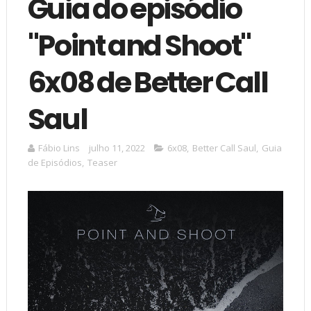
Guia do episódio
"Point and Shoot"
6x08 de Better Call
Saul
Fábio Lins
julho 11, 2022
6x08
,
Better Call Saul
,
Guia
de Episódios
,
Teaser