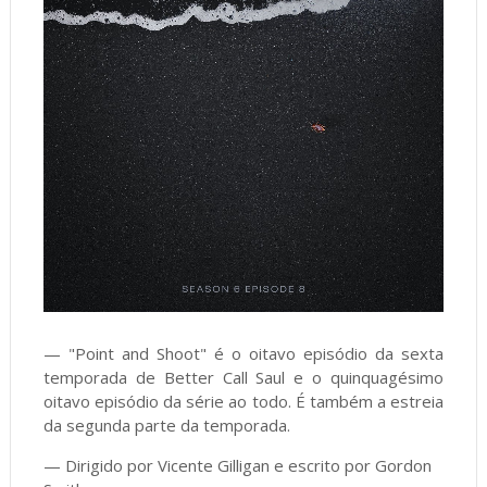
—
"Point and Shoot" é o oitavo episódio da sexta
temporada de Better Call Saul e o quinquagésimo
oitavo episódio da série ao todo. É também a estreia
da segunda parte da temporada.
— Dirigido por Vicente Gilligan e escrito por Gordon