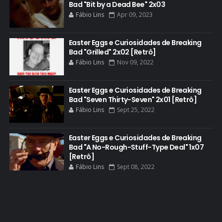
Bad "Bit by a Dead Bee" 2x03
CURIOSIDADES
Fábio Lins
Apr 09, 2023
DGA AWARDS
DVD
Easter Eggs e Curiosidades de Breaking
Bad "Grilled" 2x02 [Retrô]
DEAN NORRIS
Fábio Lins
Nov 09, 2022
DOCUMENTÁRIO
DOS HOMBRES MEZCAL
Easter Eggs e Curiosidades de Breaking
Bad "Seven Thirty-Seven" 2x01 [Retrô]
EASTER EGGS
Fábio Lins
Sept 25, 2022
EDITORIAL
EL CAMINO
Easter Eggs e Curiosidades de Breaking
Bad "A No-Rough-Stuff-Type Deal" 1x07
ELECTRIC DREAMS
[Retrô]
Fábio Lins
Sept 08, 2022
ELENCO 5ª TEMPORADA
EMMY
EMMY 2014
EMMY 2015