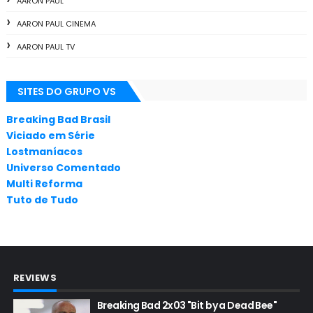
AARON PAUL
AARON PAUL CINEMA
AARON PAUL TV
ALL THE WAY
SITES DO GRUPO VS
ANIMAÇÃO
ANNA GUNN
Breaking Bad Brasil
Viciado em Série
APLICATIVOS
Lostmaníacos
ARTES
Universo Comentado
Multi Reforma
AUDIÊNCIA
Tuto de Tudo
AUDIÊNCIA GERAL
BAFTA
BADGER
REVIEWS
BAND
BASTIDORES
Breaking Bad 2x03 "Bit by a Dead Bee"