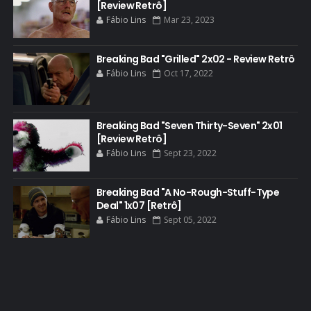
[Review Retrô]
BATTLE CREEK
Fábio Lins
Mar 23, 2023
BETSY BRANDT
BETTER CALL SAUL
Breaking Bad "Grilled" 2x02 - Review Retrô
Fábio Lins
Oct 17, 2022
BLOOPERS
BLU-RAY
Breaking Bad "Seven Thirty-Seven" 2x01
BOB ODENKIRK
[Review Retrô]
BOB ODENKIRK CINEMA
Fábio Lins
Sept 23, 2022
BOB ODENKIRK TV
Breaking Bad "A No-Rough-Stuff-Type
BREAKING BAD ART PROJECT
Deal" 1x07 [Retrô]
BREAKING BAD HISTORY
Fábio Lins
Sept 05, 2022
BREAKING BAD DA VIDA REAL
BREAKING BAD: CRIMINAL ELEMENTS
BREAKING CAST
BREAKING SHOPPING