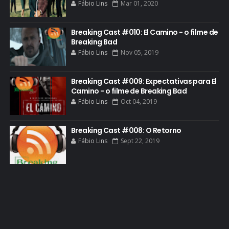
Fábio Lins
Mar 01, 2020
GIANCARLO ESPOSITO
GLOBO
Breaking Cast #010: El Camino - o filme de
GOLDEN GLOBE
Breaking Bad
Fábio Lins
Nov 05, 2019
GRACEPOINT
GREENBRIER
Breaking Cast #009: Expectativas para El
Camino - o filme de Breaking Bad
GUIA DE EPISÓDIOS
Fábio Lins
Oct 04, 2019
GUS FRING
HCATV AWARDS
Breaking Cast #008: O Retorno
Fábio Lins
Sept 22, 2019
HCATV AWARDS 2022
HECTOR SALAMANCA
HOMENAGEM
ICONES
IMAGENS
INFOGRÁFICO