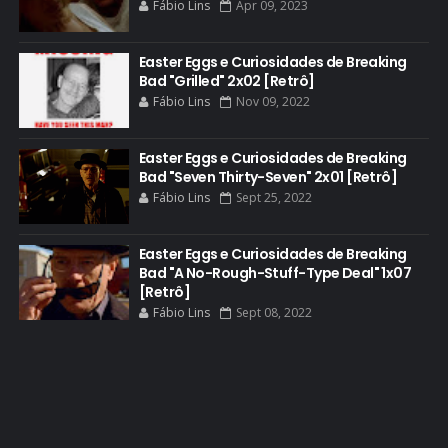
Fábio Lins
Apr 09, 2023
DGA AWARDS
DVD
Easter Eggs e Curiosidades de Breaking
Bad "Grilled" 2x02 [Retrô]
DEAN NORRIS
Fábio Lins
Nov 09, 2022
DOCUMENTÁRIO
DOS HOMBRES MEZCAL
Easter Eggs e Curiosidades de Breaking
Bad "Seven Thirty-Seven" 2x01 [Retrô]
EASTER EGGS
Fábio Lins
Sept 25, 2022
EDITORIAL
EL CAMINO
Easter Eggs e Curiosidades de Breaking
Bad "A No-Rough-Stuff-Type Deal" 1x07
ELECTRIC DREAMS
[Retrô]
Fábio Lins
Sept 08, 2022
ELENCO 5ª TEMPORADA
EMMY
EMMY 2014
EMMY 2015