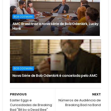
BOB ODENKIRK
AMC Brasil traz a nova série de Bob Odenkirk, Lucky
Hank
BOB ODENKIRK
Nova Série de Bob Odenkirk é cancelada pelo AMC
PREVIOUS
NEXT
Easter Eggs e
Números de Audiência de
Curiosidades de Breaking
Breaking Bad na Band
Bad "Bit by a Dead Bee"