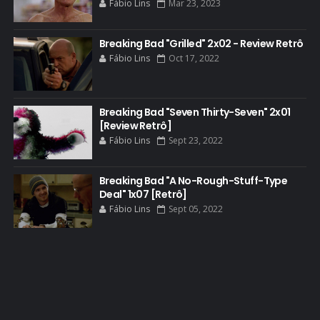
Fábio Lins
Mar 23, 2023
BETSY BRANDT
BETTER CALL SAUL
Breaking Bad "Grilled" 2x02 - Review Retrô
Fábio Lins
Oct 17, 2022
BLOOPERS
BLU-RAY
Breaking Bad "Seven Thirty-Seven" 2x01
BOB ODENKIRK
[Review Retrô]
BOB ODENKIRK CINEMA
Fábio Lins
Sept 23, 2022
BOB ODENKIRK TV
Breaking Bad "A No-Rough-Stuff-Type
BREAKING BAD ART PROJECT
Deal" 1x07 [Retrô]
BREAKING BAD HISTORY
Fábio Lins
Sept 05, 2022
BREAKING BAD DA VIDA REAL
BREAKING BAD: CRIMINAL ELEMENTS
BREAKING CAST
BREAKING SHOPPING