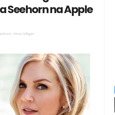
ea Seehorn na Apple
eehorn
,
Vince Gilligan