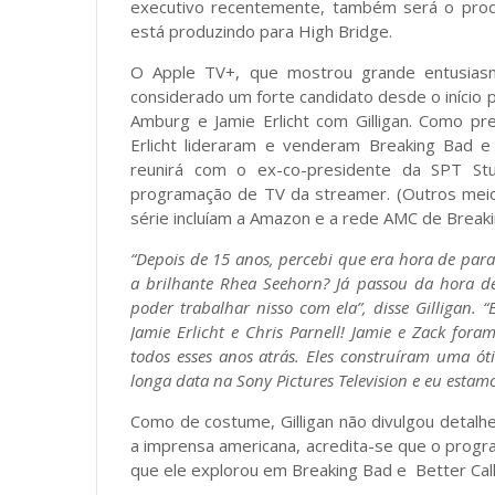
executivo recentemente, também será o produ
está produzindo para High Bridge.
O Apple TV+, que mostrou grande entusiasm
considerado um forte candidato desde o início 
Amburg e Jamie Erlicht com Gilligan. Como pr
Erlicht lideraram e venderam Breaking Bad e
reunirá com o ex-co-presidente da SPT Stud
programação de TV da streamer. (Outros mei
série incluíam a Amazon e a rede AMC de Breakin
“Depois de 15 anos, percebi que era hora de para
a brilhante Rhea Seehorn? Já passou da hora de
poder trabalhar nisso com ela”, disse Gilligan.
Jamie Erlicht e Chris Parnell! Jamie e Zack for
todos esses anos atrás. Eles construíram uma ó
longa data na Sony Pictures Television e eu esta
Como de costume, Gilligan não divulgou detal
a imprensa americana, acredita-se que o prog
que ele explorou em Breaking Bad e Better Call 