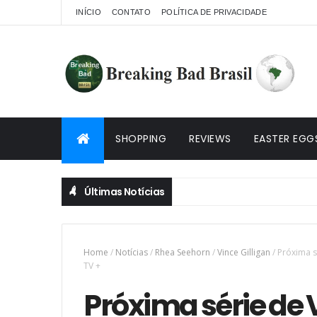
INÍCIO
CONTATO
POLÍTICA DE PRIVACIDADE
SHOPPING
REVIEWS
EASTER EGG
Últimas Notícias
Home
/
Notícias
/
Rhea Seehorn
/
Vince Gilligan
/
Próxima s
TV +
Próxima série de 