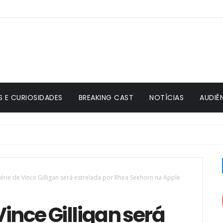
S E CURIOSIDADES
BREAKING CAST
NOTÍCIAS
AUDIÊ
érie de Vince Gilligan será estrelada por Rhea Seehorn na Apple
Vince Gilligan será