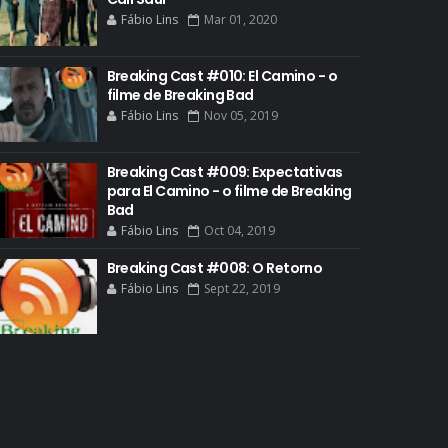
Fábio Lins
Mar 01, 2020
COMIC-CON 2013
COMIC-CON 2018
Breaking Cast #010: El Camino - o
filme de Breaking Bad
CONHEÇA BREAKING BAD
Fábio Lins
Nov 05, 2019
CRITICS CHOICE AWARDS
CURIOSIDADES
Breaking Cast #009: Expectativas
para El Camino - o filme de Breaking
DGA AWARDS
Bad
DVD
Fábio Lins
Oct 04, 2019
DEAN NORRIS
Breaking Cast #008: O Retorno
Fábio Lins
Sept 22, 2019
DOCUMENTÁRIO
DOS HOMBRES MEZCAL
EASTER EGGS
EDITORIAL
EL CAMINO