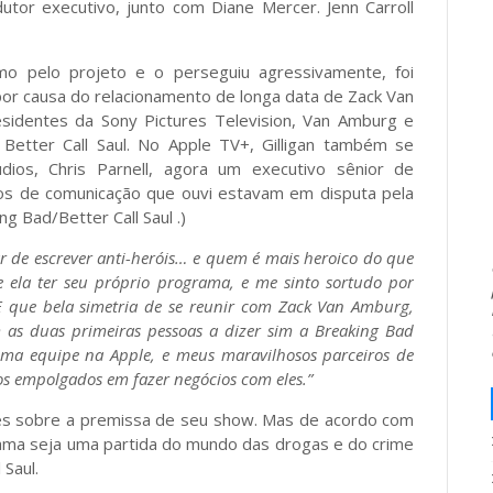
tor executivo, junto com Diane Mercer. Jenn Carroll
o pelo projeto e o perseguiu agressivamente, foi
por causa do relacionamento de longa data de Zack Van
esidentes da Sony Pictures Television, Van Amburg e
 Better Call Saul. No Apple TV+, Gilligan também se
ios, Chris Parnell, agora um executivo sênior de
os de comunicação que ouvi estavam em disputa pela
g Bad/Better Call Saul .)
r de escrever anti-heróis… e quem é mais heroico do que
 ela ter seu próprio programa, e me sinto sortudo por
 “E que bela simetria de se reunir com Zack Van Amburg,
am as duas primeiras pessoas a dizer sim a Breaking Bad
tima equipe na Apple, e meus maravilhosos parceiros de
mos empolgados em fazer negócios com eles.”
hes sobre a premissa de seu show. Mas de acordo com
rama seja uma partida do mundo das drogas e do crime
Saul.