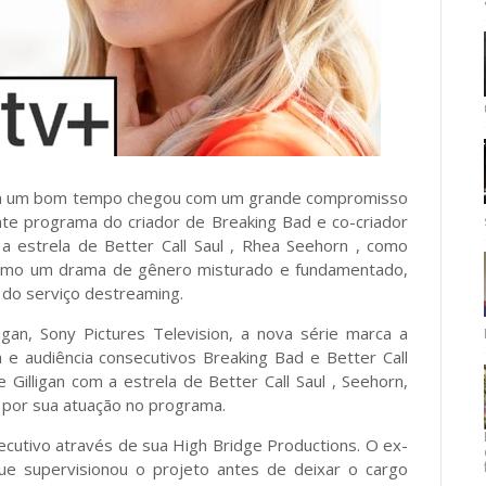
em um bom tempo chegou com um grande compromisso
nte programa do criador de Breaking Bad e co-criador
m a estrela de Better Call Saul , Rhea Seehorn , como
o como um drama de gênero misturado e fundamentado,
do serviço destreaming.
igan, Sony Pictures Television, a nova série marca a
a e audiência consecutivos Breaking Bad e Better Call
illigan com a estrela de Better Call Saul , Seehorn,
por sua atuação no programa.
ecutivo através de sua High Bridge Productions. O ex-
que supervisionou o projeto antes de deixar o cargo