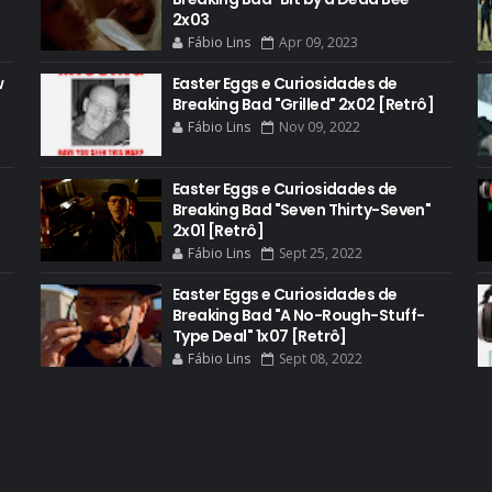
2x03
Fábio Lins
Apr 09, 2023
w
Easter Eggs e Curiosidades de
Breaking Bad "Grilled" 2x02 [Retrô]
Fábio Lins
Nov 09, 2022
Easter Eggs e Curiosidades de
Breaking Bad "Seven Thirty-Seven"
2x01 [Retrô]
Fábio Lins
Sept 25, 2022
Easter Eggs e Curiosidades de
Breaking Bad "A No-Rough-Stuff-
Type Deal" 1x07 [Retrô]
Fábio Lins
Sept 08, 2022