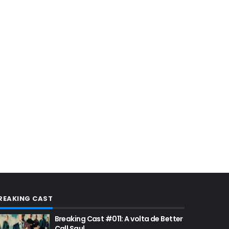
BREAKING BAD HISTORY
BREAKING BAD DA VIDA REAL
BREAKING BAD: CRIMINAL ELEMENTS
BREAKING CAST
BREAKING SHOPPING
BRYAN CRANSTON
BRYAN CRANSTON CINEMA
BRYAN CRANSTON ESCRITOR
BRYAN CRANSTON TEATRO
CHRISTOPHER COUSINS
CINEMA
COMIC CON
REAKING CAST
COMIC CON EXPERIENCE
Breaking Cast #011: A volta de Better
Call Saul
COMIC-CON 2012