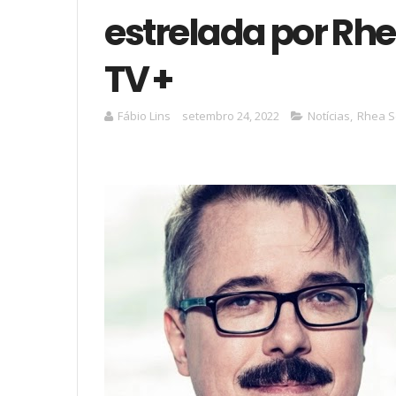
estrelada por Rh
TV +
Fábio Lins
setembro 24, 2022
Notícias
,
Rhea S