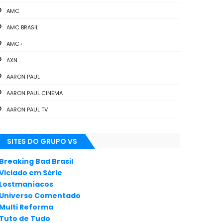
AMC
AMC BRASIL
AMC+
AXN
AARON PAUL
AARON PAUL CINEMA
AARON PAUL TV
ALL THE WAY
SITES DO GRUPO VS
ANIMAÇÃO
ANNA GUNN
Breaking Bad Brasil
Viciado em Série
APLICATIVOS
Lostmaníacos
ARTES
Universo Comentado
Multi Reforma
AUDIÊNCIA
Tuto de Tudo