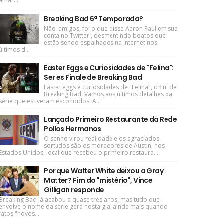
amar...
Breaking Bad 6ª Temporada?
Não, amigos, foi o que disse Aaron Paul em sua
conta no Twitter , desmentindo boatos que
estão sendo espalhados na internet nos
últimos d...
Easter Eggs e Curiosidades de "Felina":
Series Finale de Breaking Bad
Easter eggs e curiosidades de "Felina", o fim de
Breaking Bad. Vamos aos últimos detalhes da
série que estiveram escondidos. A...
Lançado Primeiro Restaurante da Rede
Pollos Hermanos
O sonho virou realidade e os agraciados
sortudos são os moradores de Austin, nos
Estados Unidos, local que recebeu o primeiro restaura...
Por que Walter White deixou a Gray
Matter? Fim do "mistério", Vince
Gilligan responde
Breaking Bad já acabou a quase três anos, mas tudo que
envolve o nome da série gera nostalgia, ainda mais quando
fatos "novos...