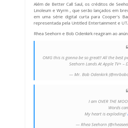
Além de Better Call Saul, os créditos de Seeh
Linoleum e Wyrm , que serão lançados em bre
em uma série digital curta para Cooper's Bar
representada pela Untitled Entertainment e UT
Rhea Seehorn e Bob Odenkirk reagiram ao anún
OMG this is gonna be so great!! All the best p
Seehorn Lands At Apple TV+ – 
— Mr. Bob Odenkirk (@mrbobo
I am OVER THE MOON 
Words can
My heart is exploding!
— Rhea Seehorn (@rheasee