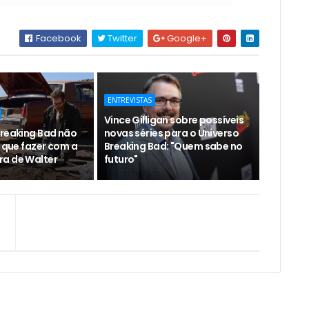
Facebook
Twitter
Google+
ENTREVISTAS
Vince Gilligan sobre possíveis
Breaking Bad não
novas séries para o Universo
o que fazer com a
Breaking Bad: "Quem sabe no
a de Walter
futuro"