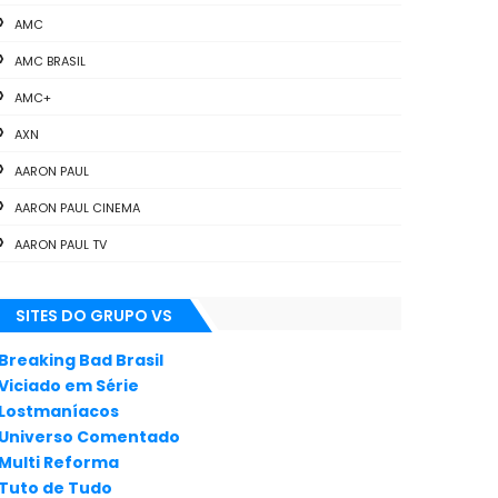
AMC
AMC BRASIL
AMC+
AXN
AARON PAUL
AARON PAUL CINEMA
AARON PAUL TV
ALL THE WAY
SITES DO GRUPO VS
ANIMAÇÃO
ANNA GUNN
Breaking Bad Brasil
Viciado em Série
APLICATIVOS
Lostmaníacos
ARTES
Universo Comentado
Multi Reforma
AUDIÊNCIA
Tuto de Tudo