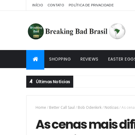
INÍCIO
CONTATO
POLÍTICA DE PRIVACIDADE
SHOPPING
REVIEWS
EASTER EGG
Últimas Notícias
Home
/
Better Call Saul
/
Bob Odenkirk
/
Notícias
/
As cena
As cenas mais dif