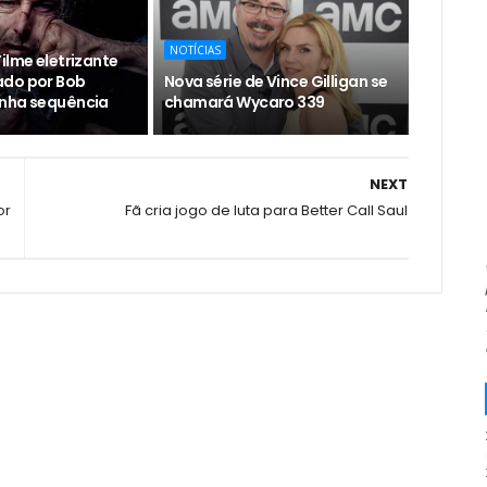
NOTÍCIAS
ilme eletrizante
ado por Bob
Nova série de Vince Gilligan se
nha sequência
chamará Wycaro 339
NEXT
or
Fã cria jogo de luta para Better Call Saul