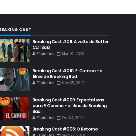
AUDIÊNCIA GERAL
BAFTA
BADGER
REAKING CAST
BAND
BASTIDORES
Breaking Cast #011: A volta de Better
Call Saul
BATTLE CREEK
Fábio Lins
Mar 01, 2020
BETSY BRANDT
Breaking Cast #010: El Camino - o
BETTER CALL SAUL
filme de Breaking Bad
BLOOPERS
Fábio Lins
Nov 05, 2019
BLU-RAY
Breaking Cast #009: Expectativas
BOB ODENKIRK
para El Camino - o filme de Breaking
Bad
BOB ODENKIRK CINEMA
Fábio Lins
Oct 04, 2019
BOB ODENKIRK TV
Breaking Cast #008: O Retorno
BREAKING BAD ART PROJECT
Fábio Lins
Sept 22, 2019