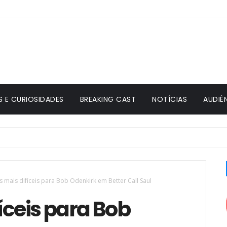
S E CURIOSIDADES
BREAKING CAST
NOTÍCIAS
AUDIÊ
s mais difíceis para Bob Odenkirk em Better Call Saul
íceis para Bob