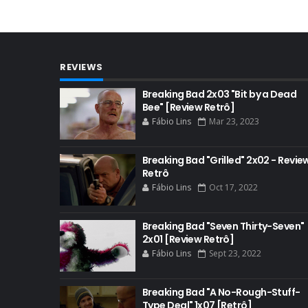
REVIEWS
Breaking Bad 2x03 "Bit by a Dead
Bee" [Review Retrô]
Fábio Lins
Mar 23, 2023
Breaking Bad "Grilled" 2x02 - Revie
Retrô
Fábio Lins
Oct 17, 2022
Breaking Bad "Seven Thirty-Seven"
2x01 [Review Retrô]
Fábio Lins
Sept 23, 2022
Breaking Bad "A No-Rough-Stuff-
Type Deal" 1x07 [Retrô]