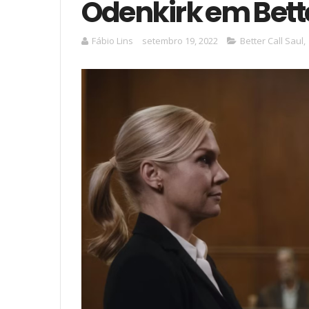
Odenkirk em Bette
Fábio Lins
setembro 19, 2022
Better Call Saul
,