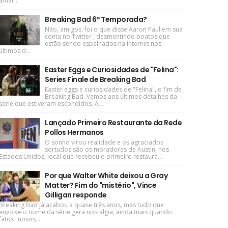
amar...
Breaking Bad 6ª Temporada?
Não, amigos, foi o que disse Aaron Paul em sua
conta no Twitter , desmentindo boatos que
estão sendo espalhados na internet nos
últimos d...
Easter Eggs e Curiosidades de "Felina":
Series Finale de Breaking Bad
Easter eggs e curiosidades de "Felina", o fim de
Breaking Bad. Vamos aos últimos detalhes da
série que estiveram escondidos. A...
Lançado Primeiro Restaurante da Rede
Pollos Hermanos
O sonho virou realidade e os agraciados
sortudos são os moradores de Austin, nos
Estados Unidos, local que recebeu o primeiro restaura...
Por que Walter White deixou a Gray
Matter? Fim do "mistério", Vince
Gilligan responde
Breaking Bad já acabou a quase três anos, mas tudo que
envolve o nome da série gera nostalgia, ainda mais quando
fatos "novos...