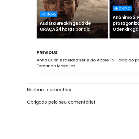
ANÔNIMO
NOTÍCIAS
Anônimo 2: F
Assista Breaking Bad de
protagoniz
GRAÇA 24 horas por dia
Odenkirk ga
PREVIOUS
Anna Gunn estrelará série do Apple TV+ dirigido p
Fernando Meirelles
Nenhum comentário
Obrigado pelo seu comentário!