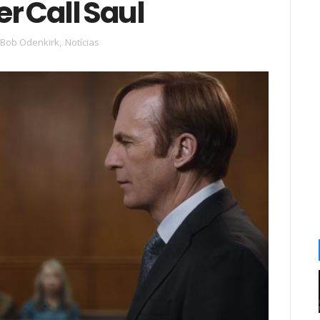
r Call Saul
Bob Odenkirk
,
Notícias